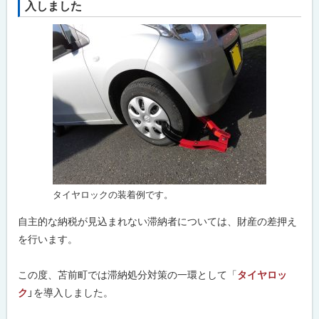
入しました
が
ッ
困
プ
難
な
に
と
戻
き
は
る
問
合
わ
せ
先
・
担
当
タイヤロックの装着例です。
窓
口
自主的な納税が見込まれない滞納者については、財産の差押え
を行います。
この度、苫前町では滞納処分対策の一環として「
タイヤロッ
ク
」を導入しました。