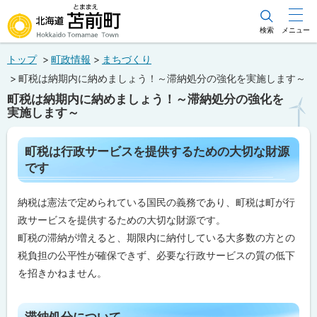
本
文
検索
メニュー
北海道苫前町
へ
トップ
町政情報
まちづくり
メ
Hokkaido Tomamae Town
町税は納期内に納めましょう！～滞納処分の強化を実施します～
ニ
町税は納期内に納めましょう！～滞納処分の強化を
ュ
実施します～
ー
ペ
へ
町税は行政サービスを提供するための大切な財源
ー
です
ジ
内
目
納税は憲法で定められている国民の義務であり、町税は町が行
次
政サービスを提供するための大切な財源です。
町
税
町税の滞納が増えると、期限内に納付している大多数の方との
は
行
税負担の公平性が確保できず、必要な行政サービスの質の低下
政
を招きかねません。
サ
ー
ビ
ス
ト
滞納処分について