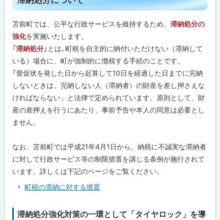
を
ッ
提
供
プ
苫前町では、公平な行政サービスを維持するため、
滞納処分の
す
に
る
強化
を実施いたします。
た
戻
「
滞納処分
」とは、町税を自主的に納付いただけない（滞納して
め
る
の
いる）場合に、町が強制的に徴税する手続のことです。
大
「督促状を発した日から起算して10日を経過した日までに完納
切
な
しないときは、完納しない人（滞納者）の財産を差し押さえな
財
ければならない」と法律で定められています。原則として、財
源
で
産の差押えを行うにあたり、事前予告や本人の同意は必要とし
す
ません。
滞
納
なお、苫前町では平成21年4月1日から、納税に不誠実な滞納者
処
分
に対して行政サービス等の制限措置を講じる条例が施行されて
に
います。詳しくは下記のページをご覧ください。
つ
い
町税の滞納に対する措置
て
納
滞納処分強化対策の一環として「タイヤロック」を導
ト
税