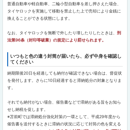
普通自動車や軽自動車、二輪小型自動車を差し押さえた場合、
タイヤロックを実施して移動を禁止した上で売却により金銭に
換えることができる状態にします。
なお、タイヤロックを無断で外したり壊したりしたときは、
刑
法第96条（封印等破棄）の規定により罰せられます。
いつもと色の違う封筒が届いたら、必ず中身を確認し
ト
てください
ッ
プ
納期限後20日を経過しても納付が確認できない場合は、督促状
に
を発付します。さらに10日経過すると滞納処分の対象となりま
戻
す。
る
それでも納付がない場合、催告書などで滞納がある旨をお知ら
せし納税を促します。
※苫前町では滞納処分強化対策の一環として、平成29年度から
催告書を送付するときに滞納の状況に応じて封筒の色を変える