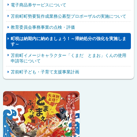
電子商品券サービスについて
苫前町町勢要覧作成業務公募型プロポーザルの実施について
教育委員会事務事業の点検・評価
町税は納期内に納めましょう！～滞納処分の強化を実施しま
す～
苫前町イメージキャラクター「くまだ とまお」くんの使用
申請等について
苫前町子ども・子育て支援事業計画
ピ
サ
ッ
イ
ク
ド
ア
・
ッ
メ
プ