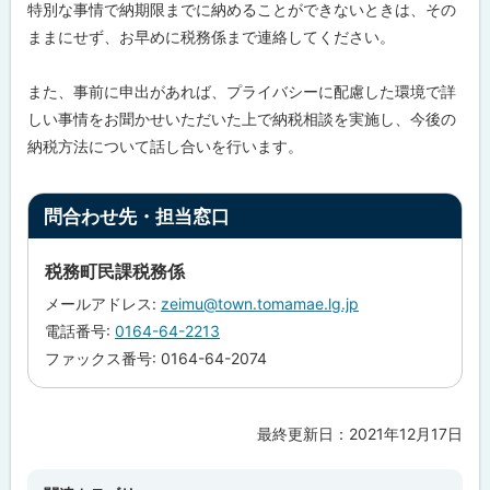
戻
特別な事情で納期限までに納めることができないときは、その
る
ままにせず、お早めに税務係まで連絡してください。
また、事前に申出があれば、プライバシーに配慮した環境で詳
しい事情をお聞かせいただいた上で納税相談を実施し、今後の
納税方法について話し合いを行います。
ト
問合わせ先・担当窓口
ッ
プ
税務町民課税務係
に
メールアドレス:
zeimu@town.tomamae.lg.jp
戻
電話番号:
0164-64-2213
る
ファックス番号: 0164-64-2074
最終更新日：
2021年12月17日
ト
ッ
プ