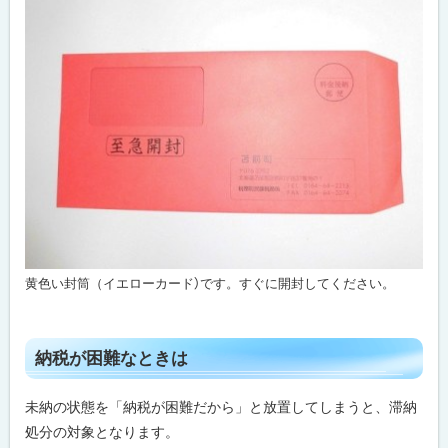
黄色い封筒（イエローカード）です。すぐに開封してください。
ト
納税が困難なときは
ッ
プ
未納の状態を「納税が困難だから」と放置してしまうと、滞納
に
処分の対象となります。