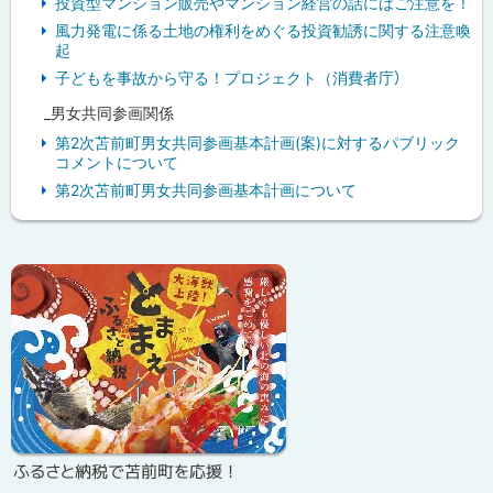
投資型マンション販売やマンション経営の話にはご注意を！
風力発電に係る土地の権利をめぐる投資勧誘に関する注意喚
起
子どもを事故から守る！プロジェクト（消費者庁）
_男女共同参画関係
第2次苫前町男女共同参画基本計画(案)に対するパブリック
コメントについて
第2次苫前町男女共同参画基本計画について
ピ
ッ
ク
ア
ッ
プ
ふるさと納税で苫前町を応援！