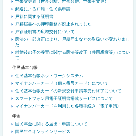
世帯変更届（世帯分離、世帯合併、世帯主変更）
郵送による戸籍・住民票申請
戸籍に関する証明書
戸籍届書への押印義務が廃止されました
戸籍証明書の広域交付について
民法の一部改正により、戸籍届出などの取扱いが変わりまし
た
離婚後の子の養育に関する民法等改正（共同親権等）につい
て
住民基本台帳
住民基本台帳ネットワークシステム
マイナンバーカード（個人番号カード）について
住民基本台帳カードの新規交付申請等受付終了について
スマートフォン用電子証明書搭載サービスについて
マイナンバーカードを利用した各種手続き（電子申請）
年金
国民年金に関する届出・申請について
国民年金オンラインサービス