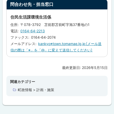
本
ト
問合わせ先・担当窓口
計
ッ
画
プ
住民生活課環境生活係
問
に
合
住所
〒078-3792 苫前郡苫前町字旭37番地の1
戻
わ
電話
0164-64-2213
せ
る
先
ファックス
0164-64-2074
・
メールアドレス
kankyo※town.tomamae.lg.jp（メール送
担
当
信の際は「※」を「@」に変えて送信してください）
窓
口
最終更新日:
2026年5月15日
ト
ッ
プ
関連カテゴリー
に
町政情報 > 計画・施策
戻
る