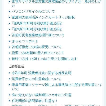
家電リサイクル法対象の家電製品のリサイクル・処分のしか
た
パソコンリサイクルについて
家庭用の使用済みインクカートリッジ回収
『第8期 市町村分別収集計画』策定
『第9期 市町村分別収集計画』策定
苫前町災害廃棄物処理計画について
きらりコンポスト
苫前町指定ごみ袋の変更について
資源ごみ(布類)の受入停止について
破砕ごみ袋（40ℓ）のばら売りを開始します
_消費生活
令和8年度 消費者行政に関する首長表明
消費者庁からの注意喚起について
家庭用電気マッサージ器による事故防止に関する周知等につ
いて
身に覚えのない裁判通知ハガキにご注意
住宅関係の訪問業者に注意を！