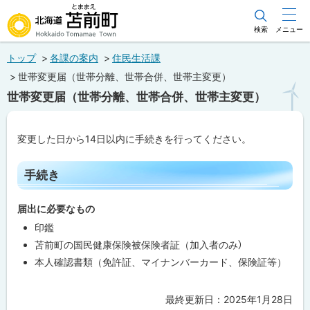
本
文
検索
メニュー
北海道苫前町
へ
トップ
各課の案内
住民生活課
メ
Hokkaido Tomamae Town
世帯変更届（世帯分離、世帯合併、世帯主変更）
ニ
世帯変更届（世帯分離、世帯合併、世帯主変更）
ュ
ー
変更した日から14日以内に手続きを行ってください。
へ
ペ
手続き
ー
ジ
内
届出に必要なもの
目
次
印鑑
手
苫前町の国民健康保険被保険者証（加入者のみ）
続
き
本人確認書類（免許証、マイナンバーカード、保険証等）
最終更新日：
2025年1月28日
ト