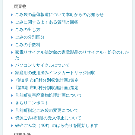
_廃棄物
ごみ袋の品薄報道について本町からのお知らせ
ごみに関するよくある質問と回答
ごみの出し方
ごみの分別区分
ごみの手数料
家電リサイクル法対象の家電製品のリサイクル・処分のしか
た
パソコンリサイクルについて
家庭用の使用済みインクカートリッジ回収
『第8期 市町村分別収集計画』策定
『第9期 市町村分別収集計画』策定
苫前町災害廃棄物処理計画について
きらりコンポスト
苫前町指定ごみ袋の変更について
資源ごみ(布類)の受入停止について
破砕ごみ袋（40ℓ）のばら売りを開始します
_消費生活