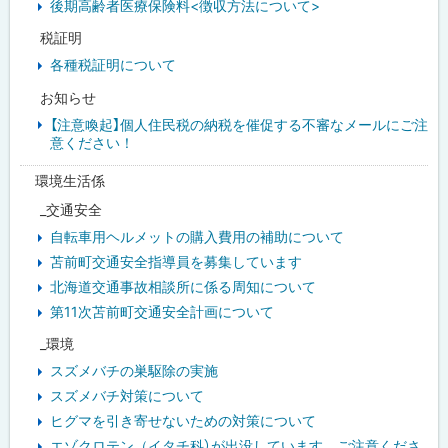
後期高齢者医療保険料<徴収方法について>
税証明
各種税証明について
お知らせ
【注意喚起】個人住民税の納税を催促する不審なメールにご注
意ください！
環境生活係
_交通安全
自転車用ヘルメットの購入費用の補助について
苫前町交通安全指導員を募集しています
北海道交通事故相談所に係る周知について
第11次苫前町交通安全計画について
_環境
スズメバチの巣駆除の実施
スズメバチ対策について
ヒグマを引き寄せないための対策について
エゾクロテン（イタチ科）が出没しています。ご注意くださ