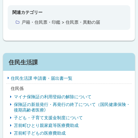
ッ
プ
関連カテゴリー
に
戸籍・住民票・印鑑 > 住民票・異動の届
戻
る
サ
住民生活課
イ
住民生活課 申請書・届出書一覧
ド
住民係
・
マイナ保険証の利用登録の解除について
メ
保険証の新規発行・再発行の終了について（国民健康保険・
後期高齢者医療）
ニ
子ども・子育て支援金制度について
ュ
苫前町ひとり親家庭等医療費助成
苫前町子どもの医療費助成
ー