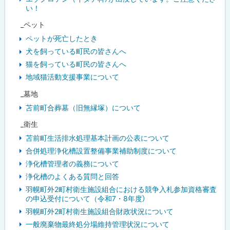
い！
_ペット
ペットが死亡したとき
犬を飼っている町民の皆さんへ
猫を飼っている町民の皆さんへ
地域猫活動支援事業について
_墓地
苫前町合葬墓（旧無縁塚）について
_衛生
苫前町生活排水処理基本計画の公表について
合併処理浄化槽設置整備事業補助制度について
浄化槽管理者の義務について
浄化槽のよくある質問と回答
羽幌町外2町村衛生施設組合における競争入札参加資格審査
の申込受付について（令和7・8年度）
羽幌町外2町村衛生施設組合財政状況について
一般廃棄物最終処分場維持管理状況について