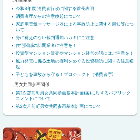
令和8年度 消費者行政に関する首長表明
消費者庁からの注意喚起について
家庭用電気マッサージ器による事故防止に関する周知等につ
いて
身に覚えのない裁判通知ハガキにご注意
住宅関係の訪問業者に注意を！
投資型マンション販売やマンション経営の話にはご注意を！
風力発電に係る土地の権利をめぐる投資勧誘に関する注意喚
起
子どもを事故から守る！プロジェクト（消費者庁）
_男女共同参画関係
第2次苫前町男女共同参画基本計画(案)に対するパブリック
コメントについて
第2次苫前町男女共同参画基本計画について
ピ
ッ