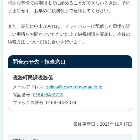
戻
特別な事情で納期限までに納めることができないときは、その
る
ままにせず、お早めに税務係まで連絡してください。
また、事前に申出があれば、プライバシーに配慮した環境で詳
しい事情をお聞かせいただいた上で納税相談を実施し、今後の
納税方法について話し合いを行います。
ト
問合わせ先・担当窓口
ッ
プ
税務町民課税務係
に
メールアドレス:
zeimu@town.tomamae.lg.jp
戻
電話番号:
0164-64-2213
る
ファックス番号: 0164-64-2074
最終更新日：
2021年12月17日
ト
ッ
プ