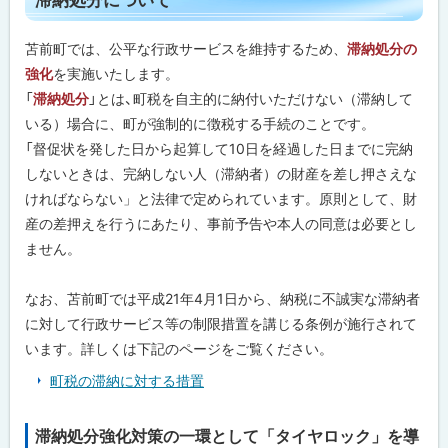
を
ッ
提
供
プ
苫前町では、公平な行政サービスを維持するため、
滞納処分の
す
に
る
強化
を実施いたします。
た
戻
「
滞納処分
」とは、町税を自主的に納付いただけない（滞納して
め
る
の
いる）場合に、町が強制的に徴税する手続のことです。
大
「督促状を発した日から起算して10日を経過した日までに完納
切
な
しないときは、完納しない人（滞納者）の財産を差し押さえな
財
ければならない」と法律で定められています。原則として、財
源
で
産の差押えを行うにあたり、事前予告や本人の同意は必要とし
す
ません。
滞
納
なお、苫前町では平成21年4月1日から、納税に不誠実な滞納者
処
分
に対して行政サービス等の制限措置を講じる条例が施行されて
に
います。詳しくは下記のページをご覧ください。
つ
い
町税の滞納に対する措置
て
納
滞納処分強化対策の一環として「タイヤロック」を導
ト
税