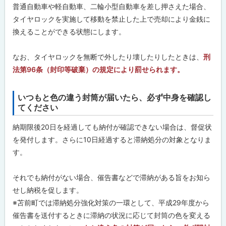
普通自動車や軽自動車、二輪小型自動車を差し押さえた場合、
タイヤロックを実施して移動を禁止した上で売却により金銭に
換えることができる状態にします。
なお、タイヤロックを無断で外したり壊したりしたときは、
刑
法第96条（封印等破棄）の規定により罰せられます。
いつもと色の違う封筒が届いたら、必ず中身を確認し
ト
てください
ッ
プ
納期限後20日を経過しても納付が確認できない場合は、督促状
に
を発付します。さらに10日経過すると滞納処分の対象となりま
戻
す。
る
それでも納付がない場合、催告書などで滞納がある旨をお知ら
せし納税を促します。
※苫前町では滞納処分強化対策の一環として、平成29年度から
催告書を送付するときに滞納の状況に応じて封筒の色を変える