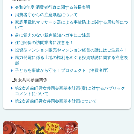
令和8年度 消費者行政に関する首長表明
消費者庁からの注意喚起について
家庭用電気マッサージ器による事故防止に関する周知等につ
いて
身に覚えのない裁判通知ハガキにご注意
住宅関係の訪問業者に注意を！
投資型マンション販売やマンション経営の話にはご注意を！
風力発電に係る土地の権利をめぐる投資勧誘に関する注意喚
起
子どもを事故から守る！プロジェクト（消費者庁）
_男女共同参画関係
第2次苫前町男女共同参画基本計画(案)に対するパブリック
コメントについて
第2次苫前町男女共同参画基本計画について
ピ
ッ