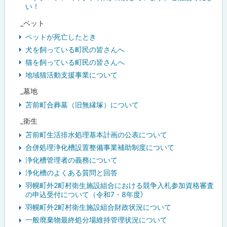
い！
_ペット
ペットが死亡したとき
犬を飼っている町民の皆さんへ
猫を飼っている町民の皆さんへ
地域猫活動支援事業について
_墓地
苫前町合葬墓（旧無縁塚）について
_衛生
苫前町生活排水処理基本計画の公表について
合併処理浄化槽設置整備事業補助制度について
浄化槽管理者の義務について
浄化槽のよくある質問と回答
羽幌町外2町村衛生施設組合における競争入札参加資格審査
の申込受付について（令和7・8年度）
羽幌町外2町村衛生施設組合財政状況について
一般廃棄物最終処分場維持管理状況について