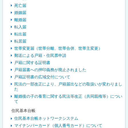
死亡届
婚姻届
離婚届
転入届
転出届
転居届
世帯変更届（世帯分離、世帯合併、世帯主変更）
郵送による戸籍・住民票申請
戸籍に関する証明書
戸籍届書への押印義務が廃止されました
戸籍証明書の広域交付について
民法の一部改正により、戸籍届出などの取扱いが変わりまし
た
離婚後の子の養育に関する民法等改正（共同親権等）につい
て
住民基本台帳
住民基本台帳ネットワークシステム
マイナンバーカード（個人番号カード）について