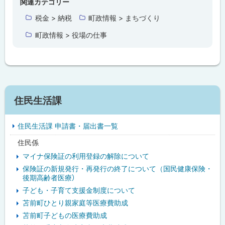
関連カテゴリー
に
税金 > 納税
町政情報 > まちづくり
戻
町政情報 > 役場の仕事
る
サ
住民生活課
イ
住民生活課 申請書・届出書一覧
ド
住民係
・
マイナ保険証の利用登録の解除について
メ
保険証の新規発行・再発行の終了について（国民健康保険・
後期高齢者医療）
ニ
子ども・子育て支援金制度について
ュ
苫前町ひとり親家庭等医療費助成
苫前町子どもの医療費助成
ー