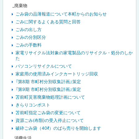
_廃棄物
ごみ袋の品薄報道について本町からのお知らせ
ごみに関するよくある質問と回答
ごみの出し方
ごみの分別区分
ごみの手数料
家電リサイクル法対象の家電製品のリサイクル・処分のしか
た
パソコンリサイクルについて
家庭用の使用済みインクカートリッジ回収
『第8期 市町村分別収集計画』策定
『第9期 市町村分別収集計画』策定
苫前町災害廃棄物処理計画について
きらりコンポスト
苫前町指定ごみ袋の変更について
資源ごみ(布類)の受入停止について
破砕ごみ袋（40ℓ）のばら売りを開始します
_消費生活