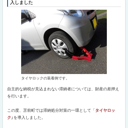
入しました
が
ッ
困
プ
難
な
に
と
戻
き
は
る
問
合
わ
せ
先
・
担
当
タイヤロックの装着例です。
窓
口
自主的な納税が見込まれない滞納者については、財産の差押え
を行います。
この度、苫前町では滞納処分対策の一環として「
タイヤロッ
ク
」を導入しました。