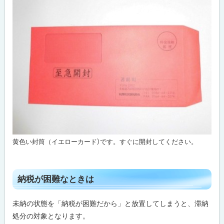
黄色い封筒（イエローカード）です。すぐに開封してください。
ト
納税が困難なときは
ッ
プ
未納の状態を「納税が困難だから」と放置してしまうと、滞納
に
処分の対象となります。