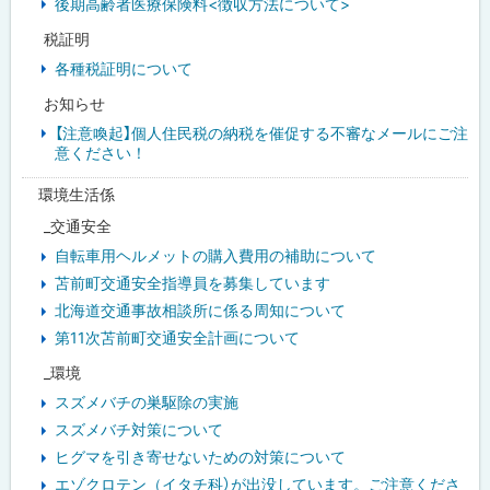
後期高齢者医療保険料<徴収方法について>
税証明
各種税証明について
お知らせ
【注意喚起】個人住民税の納税を催促する不審なメールにご注
意ください！
環境生活係
_交通安全
自転車用ヘルメットの購入費用の補助について
苫前町交通安全指導員を募集しています
北海道交通事故相談所に係る周知について
第11次苫前町交通安全計画について
_環境
スズメバチの巣駆除の実施
スズメバチ対策について
ヒグマを引き寄せないための対策について
エゾクロテン（イタチ科）が出没しています。ご注意くださ