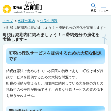
本
文
検索
メニュー
北海道苫前町
へ
トップ
各課の案内
住民生活課
メ
Hokkaido Tomamae Town
町税は納期内に納めましょう！～滞納処分の強化を実施します～
ニ
町税は納期内に納めましょう！～滞納処分の強化を
ュ
実施します～
ー
ペ
へ
町税は行政サービスを提供するための大切な財源
ー
です
ジ
内
目
納税は憲法で定められている国民の義務であり、町税は町が行
次
政サービスを提供するための大切な財源です。
町
税
町税の滞納が増えると、期限内に納付している大多数の方との
は
行
税負担の公平性が確保できず、必要な行政サービスの質の低下
政
を招きかねません。
サ
ー
ビ
ス
ト
滞納処分について