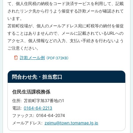
て、個人住民税の納税をコード決済サービスを利用して、記載
されたリンク先から行うよう催促する詐欺メールが確認されて
います。
苫前町役場が、個人のメールアドレス宛に町税等の納付を催促
することはありませんので、メールに記載されているURLへの
アクセス、個人情報などの入力、支払い手続きを行わないよう
ご注意ください。
詐欺メール例
（PDF:372KB）
ト
問合わせ先・担当窓口
ッ
プ
住民生活課税務係
に
住所
苫前町字旭37番地の1
戻
電話
0164-64-2213
る
ファックス
0164-64-2074
メールアドレス
zeimu@town.tomamae.lg.jp