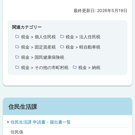
最終更新日:
2026年5月19日
ト
ッ
プ
関連カテゴリー
に
税金 > 個人住民税
税金 > 法人住民税
戻
税金 > 固定資産税
税金 > 軽自動車税
る
税金 > 国民健康保険税
税金 > その他の市町村税
税金 > 納税
サ
住民生活課
イ
住民生活課 申請書・届出書一覧
ド
住民係