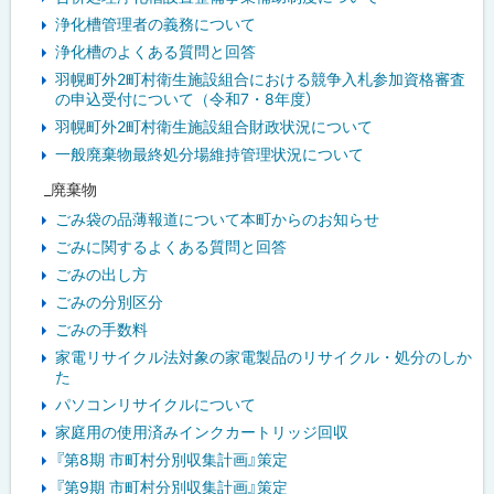
浄化槽管理者の義務について
浄化槽のよくある質問と回答
羽幌町外2町村衛生施設組合における競争入札参加資格審査
の申込受付について（令和7・8年度）
羽幌町外2町村衛生施設組合財政状況について
一般廃棄物最終処分場維持管理状況について
_廃棄物
ごみ袋の品薄報道について本町からのお知らせ
ごみに関するよくある質問と回答
ごみの出し方
ごみの分別区分
ごみの手数料
家電リサイクル法対象の家電製品のリサイクル・処分のしか
た
パソコンリサイクルについて
家庭用の使用済みインクカートリッジ回収
『第8期 市町村分別収集計画』策定
『第9期 市町村分別収集計画』策定