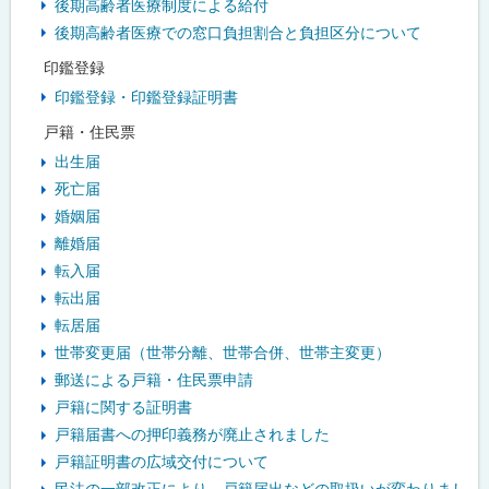
後期高齢者医療制度による給付
後期高齢者医療での窓口負担割合と負担区分について
印鑑登録
印鑑登録・印鑑登録証明書
戸籍・住民票
出生届
死亡届
婚姻届
離婚届
転入届
転出届
転居届
世帯変更届（世帯分離、世帯合併、世帯主変更）
郵送による戸籍・住民票申請
戸籍に関する証明書
戸籍届書への押印義務が廃止されました
戸籍証明書の広域交付について
民法の一部改正により、戸籍届出などの取扱いが変わりまし