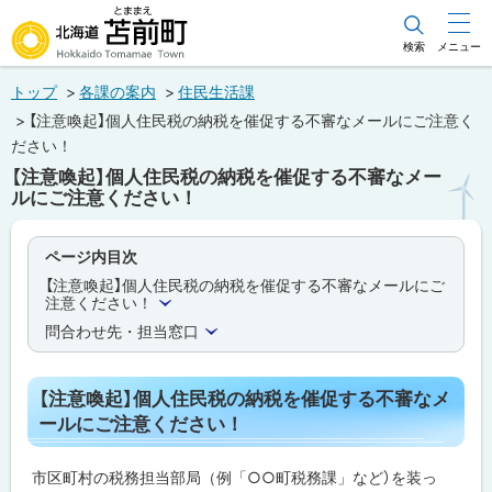
本
文
検索
メニュー
北海道苫前町
へ
トップ
各課の案内
住民生活課
メ
Hokkaido Tomamae Town
【注意喚起】個人住民税の納税を催促する不審なメールにご注意く
ニ
ださい！
ュ
【注意喚起】個人住民税の納税を催促する不審なメー
ルにご注意ください！
ー
へ
ページ内目次
【注意喚起】個人住民税の納税を催促する不審なメールにご
注意ください！
問合わせ先・担当窓口
【注意喚起】個人住民税の納税を催促する不審なメ
ールにご注意ください！
市区町村の税務担当部局（例「○○町税務課」など）を装っ