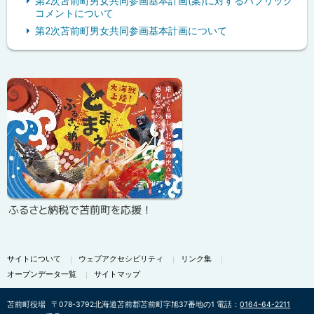
第2次苫前町男女共同参画基本計画(案)に対するパブリック
コメントについて
第2次苫前町男女共同参画基本計画について
ピ
ッ
ク
ア
ッ
プ
ふるさと納税で苫前町を応援！
サイトについて
ウェブアクセシビリティ
リンク集
オープンデータ一覧
サイトマップ
苫前町役場
〒078-3792
北海道苫前郡苫前町字旭37番地の1
電話：
0164-64-2211