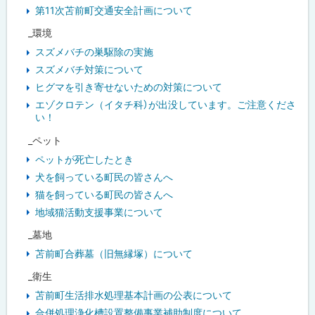
第11次苫前町交通安全計画について
_環境
スズメバチの巣駆除の実施
スズメバチ対策について
ヒグマを引き寄せないための対策について
エゾクロテン（イタチ科）が出没しています。ご注意くださ
い！
_ペット
ペットが死亡したとき
犬を飼っている町民の皆さんへ
猫を飼っている町民の皆さんへ
地域猫活動支援事業について
_墓地
苫前町合葬墓（旧無縁塚）について
_衛生
苫前町生活排水処理基本計画の公表について
合併処理浄化槽設置整備事業補助制度について