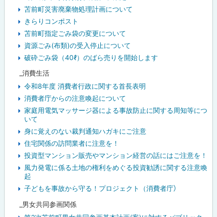
苫前町災害廃棄物処理計画について
きらりコンポスト
苫前町指定ごみ袋の変更について
資源ごみ(布類)の受入停止について
破砕ごみ袋（40ℓ）のばら売りを開始します
_消費生活
令和8年度 消費者行政に関する首長表明
消費者庁からの注意喚起について
家庭用電気マッサージ器による事故防止に関する周知等につ
いて
身に覚えのない裁判通知ハガキにご注意
住宅関係の訪問業者に注意を！
投資型マンション販売やマンション経営の話にはご注意を！
風力発電に係る土地の権利をめぐる投資勧誘に関する注意喚
起
子どもを事故から守る！プロジェクト（消費者庁）
_男女共同参画関係