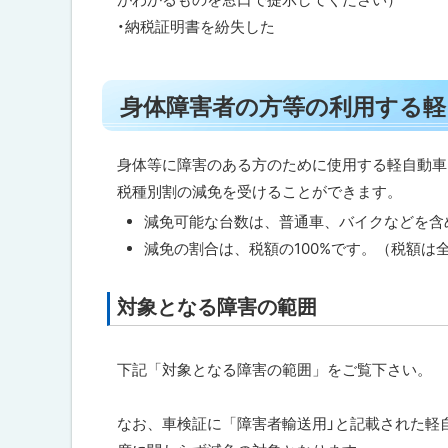
・納税証明書を紛失した
ト
身体障害者の方等の利用する軽
ッ
プ
に
身体等に障害のある方のために使用する軽自動車
戻
税種別割の減免を受けることができます。
る
減免可能な台数は、普通車、バイクなどを含
減免の割合は、税額の100%です。（税額は
対象となる障害の範囲
ト
ッ
プ
下記「対象となる障害の範囲」をご覧下さい。
に
戻
なお、車検証に「障害者輸送用」と記載された軽
る