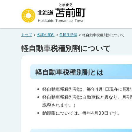
本
本
文
文
へ
へ
北海道苫前町
メ
戻
トップ
各課の案内
住民生活課
軽自動車税種別割について
ニ
る
Hokkaido Tomamae Town
ュ
メ
軽自動車税種別割について
ー
ニ
へ
ュ
ペ
ー
軽自動車税種別割とは
ー
へ
ジ
内
戻
目
軽自動車税種別割は、毎年4月1日現在に原
る
次
軽自動車税種別割は自動車税と異なり、月割
ペ
軽
課税されます。）
自
ー
納期限については、毎年4月30日です。
動
車
ジ
税
の
種
ト