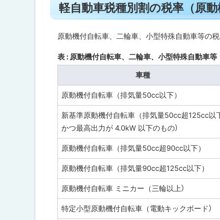
別
軽自動車税種別割の税率（原動
ト
ッ
割
ッ
と
プ
は
プ
に
原動機付自転車、二輪車、小型特殊自動車等の税
へ
戻
軽
表 : 原動機付自転車、二輪車、小型特殊自動車等
戻
自
る
動
る
車種
車
税
原動機付自転車（排気量50cc以下）
種
別
割
新基準原動機付自転車（排気量50cc超125cc以
の
かつ最高出力が 4.0kW 以下のもの）
税
率
原動機付自転車（排気量50cc超90cc以下）
（
原
動
原動機付自転車（排気量90cc超125cc以下）
機
付
原動機付自転車 ミニカー（三輪以上）
自
転
特定小型原動機付自転車（電動キックボード）
車