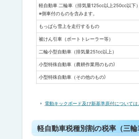
、
軽自動車 二輪車（排気量125cc以上250cc以下
二
輪
※側車付のものを含みます。
車
、
もっぱら雪上を走行するもの
小
型
被けん引車（ボートトレーラー等）
特
殊
自
二輪小型自動車（排気量251cc以上）
動
車
小型特殊自動車（農耕作業用のもの）
等
）
小型特殊自動車（その他のもの）
軽
自
動
電動キックボード及び新基準原付については
車
税
種
ト
別
割
軽自動車税種別割の税率（三輪
ッ
の
プ
税