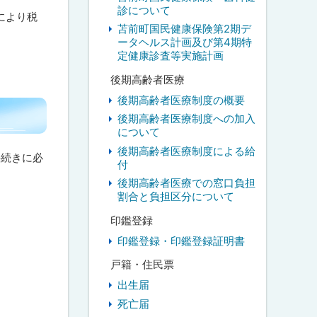
診について
により税
苫前町国民健康保険第2期デ
ータヘルス計画及び第4期特
定健康診査等実施計画
後期高齢者医療
後期高齢者医療制度の概要
後期高齢者医療制度への加入
について
後期高齢者医療制度による給
手続きに必
付
後期高齢者医療での窓口負担
割合と負担区分について
印鑑登録
印鑑登録・印鑑登録証明書
戸籍・住民票
出生届
死亡届