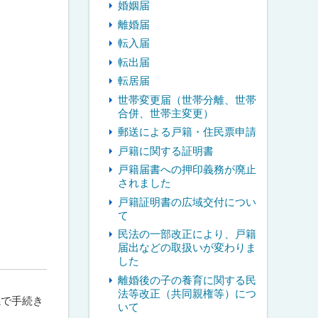
婚姻届
離婚届
転入届
転出届
転居届
世帯変更届（世帯分離、世帯
合併、世帯主変更）
郵送による戸籍・住民票申請
戸籍に関する証明書
戸籍届書への押印義務が廃止
されました
戸籍証明書の広域交付につい
て
民法の一部改正により、戸籍
届出などの取扱いが変わりま
した
離婚後の子の養育に関する民
法等改正（共同親権等）につ
係で手続き
いて