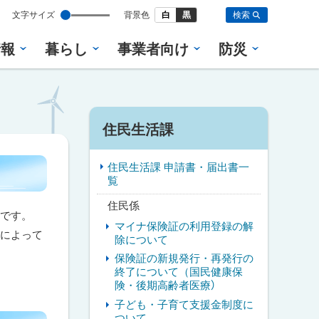
設
文字サイズ
背景色
白
黒
検索
定
情報
暮らし
事業者向け
防災
サ
住民生活課
イ
住民生活課 申請書・届出書一
ド
覧
・
住民係
金です。
マイナ保険証の利用登録の解
メ
無によって
除について
ニ
保険証の新規発行・再発行の
終了について（国民健康保
ュ
険・後期高齢者医療）
子ども・子育て支援金制度に
ー
ついて