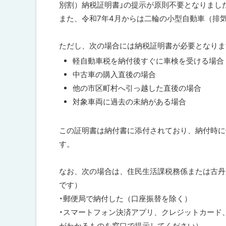
戻
別割）納税証明書」の提示が原則不要となりまし
問
る
また、令和7年4月からは二輪の小型自動車（排気
合
わ
せ
ただし、次の場合には納税証明書が必要となりま
先
軽自動車税を納付後すぐに車検を受ける場合
・
担
中古車の購入直後の場合
当
他の市区町村へ引っ越した直後の場合
窓
口
対象車両に過去の未納がある場合
この証明書は納付書に添付されており、納付時に
す。
なお、次の場合は、住民生活課税務係または古丹
です）
・郵便局で納付した（口座振替を除く）
・スマートフォン決済アプリ、クレジットカード
がわかるものを窓口で提示してください）