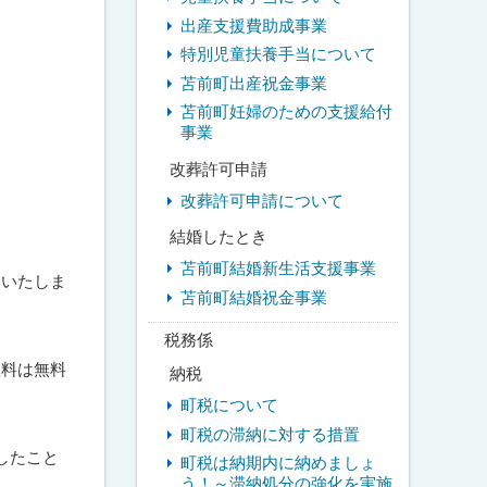
出産支援費助成事業
特別児童扶養手当について
苫前町出産祝金事業
苫前町妊婦のための支援給付
事業
改葬許可申請
改葬許可申請について
結婚したとき
苫前町結婚新生活支援事業
送いたしま
苫前町結婚祝金事業
税務係
数料は無料
納税
町税について
町税の滞納に対する措置
したこと
町税は納期内に納めましょ
う！～滞納処分の強化を実施