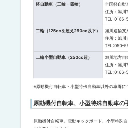
届
軽自動車（三輪・四輪）
全国軽自動
出
住所：旭川市
場
所
TEL：0166-
に
つ
二輪（125ccを超え250cc以下）
旭川運輸支
い
て
住所：旭川市
TEL：050-5
納
税
二輪小型自動車（250cc超）
旭川地方自
証
住所：旭川
明
書
TEL：0166-5
に
つ
※原動機付自転車・小型特殊自動車以外の車両に
い
て
原動機付自転車、小型特殊自動車の
ト
身
ッ
体
障
プ
原動機付自転車、電動キックボード、小型特殊自
害
に
者