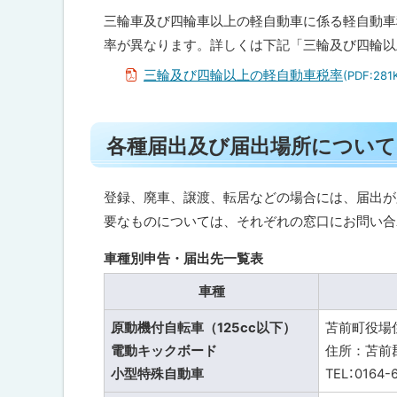
率
に
三輪車及び四輪車以上の軽自動車に係る軽自動車
（
戻
率が異なります。詳しくは下記「三輪及び四輪以
三
輪
る
三輪及び四輪以上の軽自動車税率
車
(PDF:281
及
び
四
ト
輪
各種届出及び届出場所について
ッ
以
上
プ
の
に
登録、廃車、譲渡、転居などの場合には、届出が
軽
自
戻
要なものについては、それぞれの窓口にお問い合
動
る
車
車種別申告・届出先一覧表
）
車種
各
種
原動機付自転車（125cc以下）
苫前町役場
届
電動キックボード
住所：苫前
出
及
小型特殊自動車
TEL：0164-
び