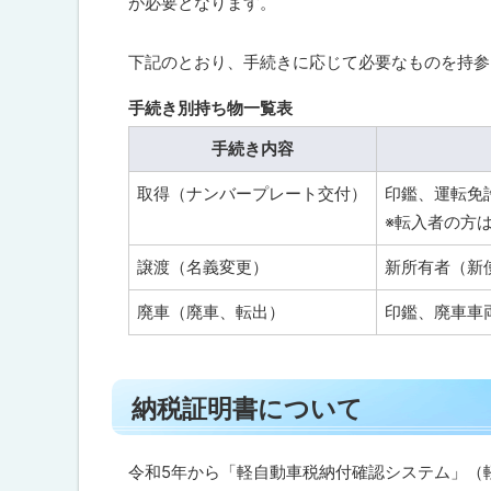
が必要となります。
の
戻
方
る
等
下記のとおり、手続きに応じて必要なものを持参
の
利
手続き別持ち物一覧表
用
す
手続き内容
る
軽
自
取得（ナンバープレート交付）
印鑑、運転免
動
※転入者の方
車
税
譲渡（名義変更）
新所有者（新
種
別
割
廃車（廃車、転出）
印鑑、廃車車
の
減
免
ト
納税証明書について
ッ
関
連
プ
情
に
令和5年から「軽自動車税納付確認システム」（軽
報