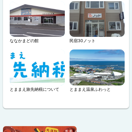
ななかまどの館
民宿30ノット
とままえ旅先納税について
とままえ温泉ふわっと
ト
ッ
プ
ピ
サ
に