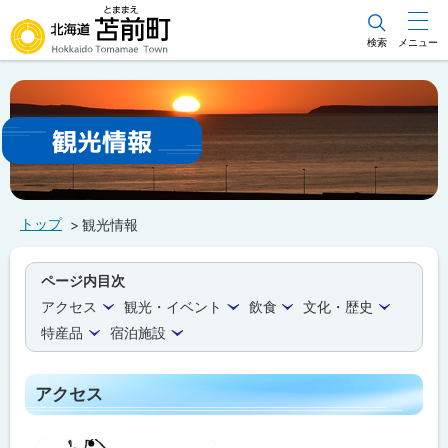
本
文
検索
メニュー
北海道苫前町
へ
メ
Hokkaido Tomamae Town
ニ
観光情報
ュ
ー
へ
トップ
観光情報
ページ内目次
アクセス
観光・イベント
飲食
文化・歴史
特産品
宿泊施設
アクセス