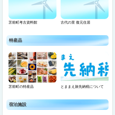
苫前町考古資料館
古代の里 復元住居
特産品
苫前町の特産品
とままえ旅先納税について
宿泊施設