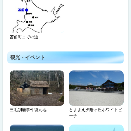
苫前町までの道
観光・イベント
三毛別羆事件復元地
とままえ夕陽ヶ丘ホワイトビ
ーチ