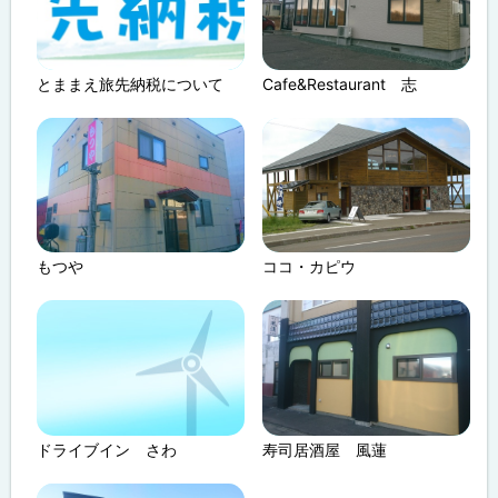
とままえ旅先納税について
Cafe&Restaurant 志
もつや
ココ・カピウ
ドライブイン さわ
寿司居酒屋 風蓮