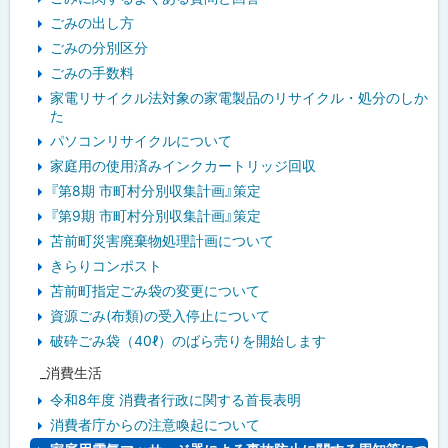
ごみの出し方
ごみの分別区分
ごみの手数料
家電リサイクル法対象の家電製品のリサイクル・処分のしか
た
パソコンリサイクルについて
家庭用の使用済みインクカートリッジ回収
『第8期 市町村分別収集計画』策定
『第9期 市町村分別収集計画』策定
苫前町災害廃棄物処理計画について
きらりコンポスト
苫前町指定ごみ袋の変更について
資源ごみ(布類)の受入停止について
破砕ごみ袋（40ℓ）のばら売りを開始します
_消費生活
令和8年度 消費者行政に関する首長表明
消費者庁からの注意喚起について