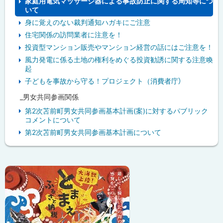
家庭用電気マッサージ器による事故防止に関する周知等につ
いて
身に覚えのない裁判通知ハガキにご注意
住宅関係の訪問業者に注意を！
投資型マンション販売やマンション経営の話にはご注意を！
風力発電に係る土地の権利をめぐる投資勧誘に関する注意喚
起
子どもを事故から守る！プロジェクト（消費者庁）
_男女共同参画関係
第2次苫前町男女共同参画基本計画(案)に対するパブリック
コメントについて
第2次苫前町男女共同参画基本計画について
ピ
ッ
ク
ア
ッ