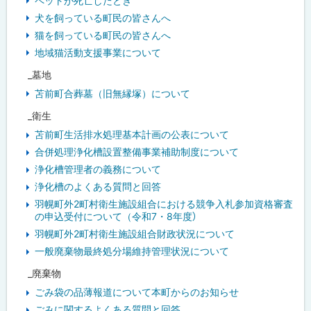
ペットが死亡したとき
犬を飼っている町民の皆さんへ
猫を飼っている町民の皆さんへ
地域猫活動支援事業について
_墓地
苫前町合葬墓（旧無縁塚）について
_衛生
苫前町生活排水処理基本計画の公表について
合併処理浄化槽設置整備事業補助制度について
浄化槽管理者の義務について
浄化槽のよくある質問と回答
羽幌町外2町村衛生施設組合における競争入札参加資格審査
の申込受付について（令和7・8年度）
羽幌町外2町村衛生施設組合財政状況について
一般廃棄物最終処分場維持管理状況について
_廃棄物
ごみ袋の品薄報道について本町からのお知らせ
ごみに関するよくある質問と回答