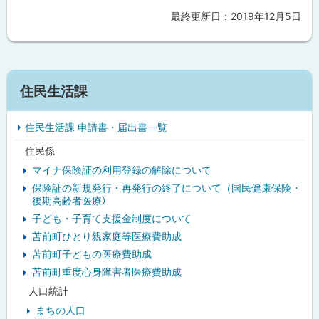
サ
最終更新日：
2019年12月5日
ト
イ
ト
ッ
プ
に
サ
戻
住民生活課
イ
る
住民生活課 申請書・届出書一覧
ド
住民係
・
マイナ保険証の利用登録の解除について
メ
保険証の新規発行・再発行の終了について（国民健康保険・
後期高齢者医療）
ニ
子ども・子育て支援金制度について
ュ
苫前町ひとり親家庭等医療費助成
苫前町子どもの医療費助成
ー
苫前町重度心身障害者医療費助成
人口統計
まちの人口