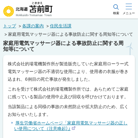
本
文
検索
メニュー
北海道苫前町
へ
トップ
各課の案内
住民生活課
メ
Hokkaido Tomamae Town
家庭用電気マッサージ器による事故防止に関する周知等について
ニ
家庭用電気マッサージ器による事故防止に関する周
ュ
知等について
ー
株式会社的場電機製作所が製造販売していた家庭用ローラー式
へ
電気マッサージ器の不適切な使用により、使用者の衣服が巻き
込まれ、6例目の死亡事故が発生しました。
これを受けて株式会社的場電機製作所では、あらためてご家庭
に残っている製品の使用中止及び回収を呼びかけております。
当該製品による同様の事故の未然防止や拡大防止のため、広く
お知らせいたします。
厚生労働省ホームページ「家庭用電気マッサージ器の正し
い使用について（注意喚起）」
外
部