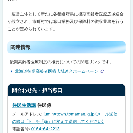
問
合
運営主体として新たに各都道府県に後期高齢者医療広域連合
わ
せ
が設立され、市町村では窓口業務及び保険料の徴収業務を行う
先
ことが定められています。
・
担
当
窓
ト
関連情報
口
ッ
プ
後期高齢者医療制度の概要についての関連リンクです。
に
北海道後期高齢者医療広域連合ホームページ
戻
外
部
る
サ
ト
イ
問合わせ先・担当窓口
ト
ッ
プ
住民生活課
住民係
に
メールアドレス:
jumin※town.tomamae.lg.jp（メール送信
戻
の際は「※」を「@」に変えて送信してください）
る
電話番号:
0164-64-2213