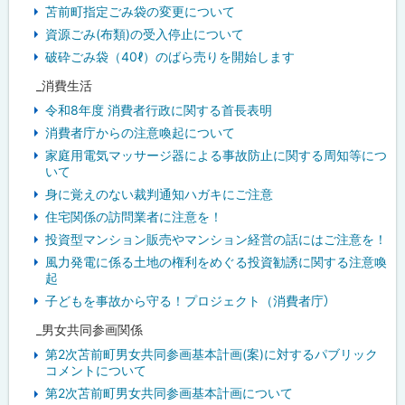
苫前町指定ごみ袋の変更について
資源ごみ(布類)の受入停止について
破砕ごみ袋（40ℓ）のばら売りを開始します
_消費生活
令和8年度 消費者行政に関する首長表明
消費者庁からの注意喚起について
家庭用電気マッサージ器による事故防止に関する周知等につ
いて
身に覚えのない裁判通知ハガキにご注意
住宅関係の訪問業者に注意を！
投資型マンション販売やマンション経営の話にはご注意を！
風力発電に係る土地の権利をめぐる投資勧誘に関する注意喚
起
子どもを事故から守る！プロジェクト（消費者庁）
_男女共同参画関係
第2次苫前町男女共同参画基本計画(案)に対するパブリック
コメントについて
第2次苫前町男女共同参画基本計画について