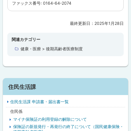
ファックス番号: 0164-64-2074
最終更新日：
2025年1月28日
ト
ッ
プ
関連カテゴリー
に
健康・医療 > 後期高齢者医療制度
戻
る
サ
住民生活課
イ
住民生活課 申請書・届出書一覧
ド
住民係
・
マイナ保険証の利用登録の解除について
メ
保険証の新規発行・再発行の終了について（国民健康保険・