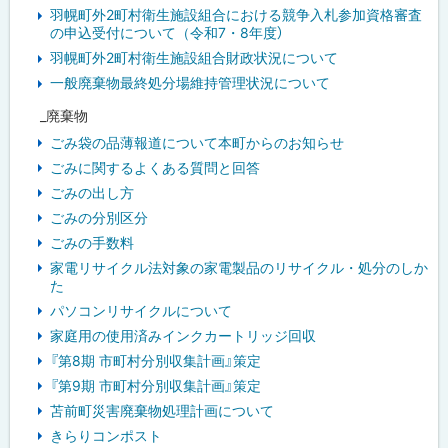
羽幌町外2町村衛生施設組合における競争入札参加資格審査
の申込受付について（令和7・8年度）
羽幌町外2町村衛生施設組合財政状況について
一般廃棄物最終処分場維持管理状況について
_廃棄物
ごみ袋の品薄報道について本町からのお知らせ
ごみに関するよくある質問と回答
ごみの出し方
ごみの分別区分
ごみの手数料
家電リサイクル法対象の家電製品のリサイクル・処分のしか
た
パソコンリサイクルについて
家庭用の使用済みインクカートリッジ回収
『第8期 市町村分別収集計画』策定
『第9期 市町村分別収集計画』策定
苫前町災害廃棄物処理計画について
きらりコンポスト