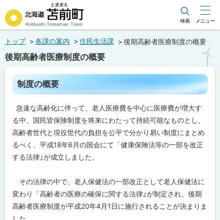
本
文
検索
メニュー
北海道苫前町
へ
トップ
各課の案内
住民生活課
後期高齢者医療制度の概要
メ
Hokkaido Tomamae Town
後期高齢者医療制度の概要
ニ
ュ
ペ
制度の概要
ー
ー
ジ
へ
内
急速な高齢化に伴って、老人医療費を中心に医療費が増大す
目
次
る中、国民皆保険制度を将来にわたって持続可能なものとし、
制
高齢者世代と現役世代の負担を公平で分かり易い制度にまとめ
度
るべく、平成18年6月の国会にて「健康保険法等の一部を改正
の
概
する法律」が成立しました。
要
その法律の中で、老人保健法の一部改正として老人保健法に
関
連
変わり「高齢者の医療の確保に関する法律」が制定され、後期
情
高齢者医療制度が平成20年4月1日に施行されることが決まりま
報
した。