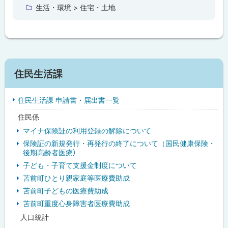
に
生活・環境 > 住宅・土地
戻
る
サ
住民生活課
イ
住民生活課 申請書・届出書一覧
ド
住民係
・
マイナ保険証の利用登録の解除について
メ
保険証の新規発行・再発行の終了について（国民健康保険・
後期高齢者医療）
ニ
子ども・子育て支援金制度について
ュ
苫前町ひとり親家庭等医療費助成
苫前町子どもの医療費助成
ー
苫前町重度心身障害者医療費助成
人口統計