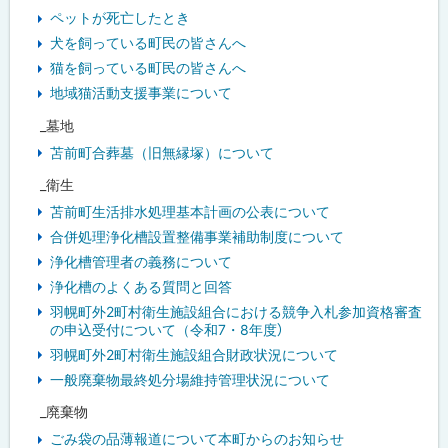
ペットが死亡したとき
犬を飼っている町民の皆さんへ
猫を飼っている町民の皆さんへ
地域猫活動支援事業について
_墓地
苫前町合葬墓（旧無縁塚）について
_衛生
苫前町生活排水処理基本計画の公表について
合併処理浄化槽設置整備事業補助制度について
浄化槽管理者の義務について
浄化槽のよくある質問と回答
羽幌町外2町村衛生施設組合における競争入札参加資格審査
の申込受付について（令和7・8年度）
羽幌町外2町村衛生施設組合財政状況について
一般廃棄物最終処分場維持管理状況について
_廃棄物
ごみ袋の品薄報道について本町からのお知らせ