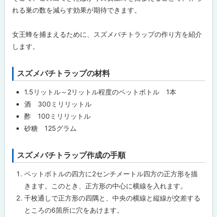
を
る
作
れる巣の数を減らす効果が期待できます。
ろ
う
！
女王蜂を捕まえるために、スズメバチトラップの作り方を紹介
します。
スズメバチトラップの材料
ト
ッ
1.5リットル～2リットル程度のペットボトル 1本
プ
酒 300ミリリットル
に
酢 100ミリリットル
戻
砂糖 125グラム
る
スズメバチトラップ作成の手順
ト
ッ
ペットボトルの四方に2センチメートル四方の正方形を描
プ
きます。このとき、正方形の中心に横線を入れます。
に
千枚通しで正方形の四隅と、中央の横線と縦線が交差する
戻
ところの6箇所に穴をあけます。
る