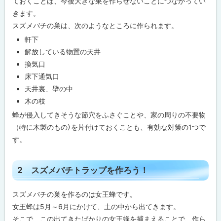
ておくことは、今後大きな巣を作らせないことにつながってい
メ
バ
きます。
チ
スズメバチの巣は、次のようなところに作られます。
の
巣
軒下
が
解放している物置の天井
な
い
換気口
か
点
床下通気口
検
天井裏、壁の中
し
よ
木の枝
う
蜂が侵入してきそうな節穴をふさぐことや、家の周りの不要物
！
（特に木製のもの）を片付けておくことも、有効な対策の1つで
2
す。
ス
ズ
ト
メ
2 スズメバチトラップを作ろう！
バ
ッ
チ
ト
プ
スズメバチの巣を作るのは女王蜂です。
ラ
に
女王蜂は5月～6月にかけて、土の中から出てきます。
ッ
プ
戻
そこで、この出てきたばかりの女王蜂を捕まえることで、作ら