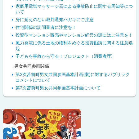
家庭用電気マッサージ器による事故防止に関する周知等につ
いて
身に覚えのない裁判通知ハガキにご注意
住宅関係の訪問業者に注意を！
投資型マンション販売やマンション経営の話にはご注意を！
風力発電に係る土地の権利をめぐる投資勧誘に関する注意喚
起
子どもを事故から守る！プロジェクト（消費者庁）
_男女共同参画関係
第2次苫前町男女共同参画基本計画(案)に対するパブリック
コメントについて
第2次苫前町男女共同参画基本計画について
ピ
ッ
ク
ア