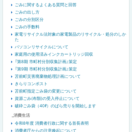
ごみに関するよくある質問と回答
ごみの出し方
ごみの分別区分
ごみの手数料
家電リサイクル法対象の家電製品のリサイクル・処分のしか
た
パソコンリサイクルについて
家庭用の使用済みインクカートリッジ回収
『第8期 市町村分別収集計画』策定
『第9期 市町村分別収集計画』策定
苫前町災害廃棄物処理計画について
きらりコンポスト
苫前町指定ごみ袋の変更について
資源ごみ(布類)の受入停止について
破砕ごみ袋（40ℓ）のばら売りを開始します
_消費生活
令和8年度 消費者行政に関する首長表明
消費者庁からの注意喚起について