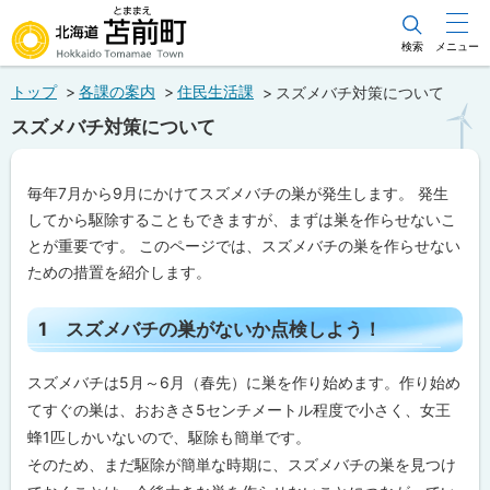
本
文
検索
メニュー
北海道苫前町
へ
トップ
各課の案内
住民生活課
スズメバチ対策について
メ
Hokkaido Tomamae Town
スズメバチ対策について
ニ
ュ
毎年7月から9月にかけてスズメバチの巣が発生します。 発生
ー
してから駆除することもできますが、まずは巣を作らせないこ
へ
とが重要です。 このページでは、スズメバチの巣を作らせない
ための措置を紹介します。
ペ
1 スズメバチの巣がないか点検しよう！
ー
ジ
内
スズメバチは5月～6月（春先）に巣を作り始めます。作り始め
目
次
てすぐの巣は、おおきさ5センチメートル程度で小さく、女王
1
蜂1匹しかいないので、駆除も簡単です。
そのため、まだ駆除が簡単な時期に、スズメバチの巣を見つけ
ス
ズ