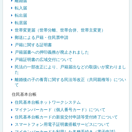
離婚届
転入届
転出届
転居届
世帯変更届（世帯分離、世帯合併、世帯主変更）
郵送による戸籍・住民票申請
戸籍に関する証明書
戸籍届書への押印義務が廃止されました
戸籍証明書の広域交付について
民法の一部改正により、戸籍届出などの取扱いが変わりまし
た
離婚後の子の養育に関する民法等改正（共同親権等）につい
て
住民基本台帳
住民基本台帳ネットワークシステム
マイナンバーカード（個人番号カード）について
住民基本台帳カードの新規交付申請等受付終了について
スマートフォン用電子証明書搭載サービスについて
マイナンバーカードを利用した各種手続き（電子申請）