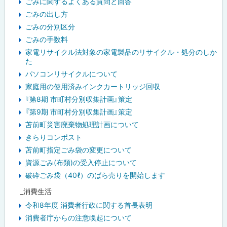
ごみに関するよくある質問と回答
ごみの出し方
ごみの分別区分
ごみの手数料
家電リサイクル法対象の家電製品のリサイクル・処分のしか
た
パソコンリサイクルについて
家庭用の使用済みインクカートリッジ回収
『第8期 市町村分別収集計画』策定
『第9期 市町村分別収集計画』策定
苫前町災害廃棄物処理計画について
きらりコンポスト
苫前町指定ごみ袋の変更について
資源ごみ(布類)の受入停止について
破砕ごみ袋（40ℓ）のばら売りを開始します
_消費生活
令和8年度 消費者行政に関する首長表明
消費者庁からの注意喚起について