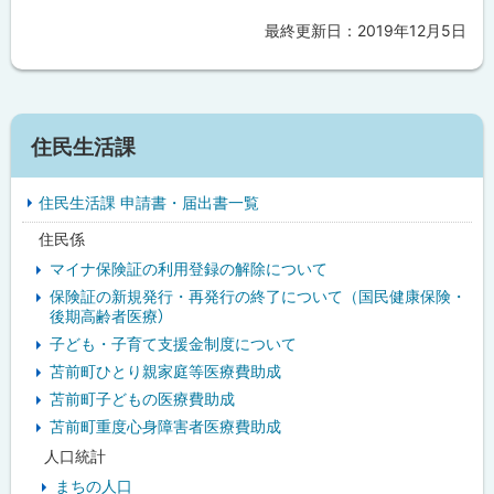
部
も
サ
を
最終更新日：
2019年12月5日
ト
イ
事
ト
故
ッ
か
プ
ら
守
に
る
サ
戻
住民生活課
!」
公
イ
る
式
ツ
住民生活課 申請書・届出書一覧
ド
イ
ッ
住民係
・
タ
ー
マイナ保険証の利用登録の解除について
メ
保険証の新規発行・再発行の終了について（国民健康保険・
後期高齢者医療）
ニ
子ども・子育て支援金制度について
ュ
苫前町ひとり親家庭等医療費助成
苫前町子どもの医療費助成
ー
苫前町重度心身障害者医療費助成
人口統計
まちの人口