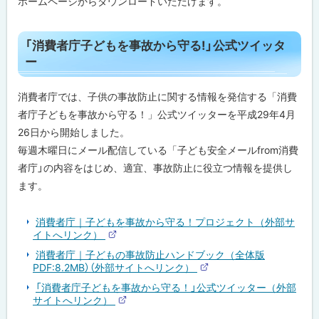
ホームページからダウンロードいただけます。
を
事
故
ト
か
「消費者庁子どもを事故から守る!」公式ツイッタ
ら
ッ
ー
守
る
プ
!
に
消費者庁では、子供の事故防止に関する情報を発信する「消費
事
故
戻
者庁子どもを事故から守る！」公式ツイッターを平成29年4月
防
る
止
26日から開始しました。
ハ
毎週木曜日にメール配信している「子ども安全メールfrom消費
ン
ド
者庁」の内容をはじめ、適宜、事故防止に役立つ情報を提供し
ブ
ます。
ッ
ク
」
消費者庁｜子どもを事故から守る！プロジェクト（外部サ
ト
イトへリンク）
「
ッ
外
消
部
消費者庁｜子どもの事故防止ハンドブック（全体版
プ
費
サ
PDF:8.2MB）（外部サイトへリンク）
イ
者
外
に
ト
庁
部
「消費者庁子どもを事故から守る！」公式ツイッター（外部
戻
サ
子
サイトへリンク）
イ
ど
外
る
ト