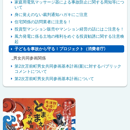
家庭用電気マッサージ器による事故防止に関する周知等につ
いて
身に覚えのない裁判通知ハガキにご注意
住宅関係の訪問業者に注意を！
投資型マンション販売やマンション経営の話にはご注意を！
風力発電に係る土地の権利をめぐる投資勧誘に関する注意喚
起
子どもを事故から守る！プロジェクト（消費者庁）
_男女共同参画関係
第2次苫前町男女共同参画基本計画(案)に対するパブリック
コメントについて
第2次苫前町男女共同参画基本計画について
ピ
ッ
ク
ア