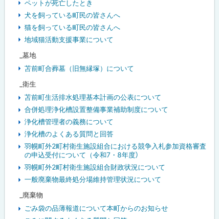
ペットが死亡したとき
犬を飼っている町民の皆さんへ
猫を飼っている町民の皆さんへ
地域猫活動支援事業について
_墓地
苫前町合葬墓（旧無縁塚）について
_衛生
苫前町生活排水処理基本計画の公表について
合併処理浄化槽設置整備事業補助制度について
浄化槽管理者の義務について
浄化槽のよくある質問と回答
羽幌町外2町村衛生施設組合における競争入札参加資格審査
の申込受付について（令和7・8年度）
羽幌町外2町村衛生施設組合財政状況について
一般廃棄物最終処分場維持管理状況について
_廃棄物
ごみ袋の品薄報道について本町からのお知らせ