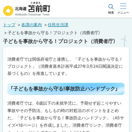
本
文
検索
メニュー
北海道苫前町
へ
トップ
各課の案内
住民生活課
メ
Hokkaido Tomamae Town
子どもを事故から守る！プロジェクト（消費者庁）
ニ
子どもを事故から守る！プロジェクト（消費者庁）
ュ
ー
消費者庁では関係府省庁と連携し、「子どもを事故から守る！
へ
プロジェクト」（消費者基本計画平成27年3月24日閣議決定に
基づくもの）を推進しています。
ペ
「子どもを事故から守る!事故防止ハンドブック」
ー
ジ
内
消費者庁では、6歳以下の未就学児に、予期せず起こりやすい
目
次
事故やその予防法、もしもの時の対処法のポイントをまとめ
「
た、「子どもを事故から守る！事故防止ハンドブック」（A5サ
子
イズ×16ページ）を作成しました。消費者庁リンク、消費者庁
ど
も