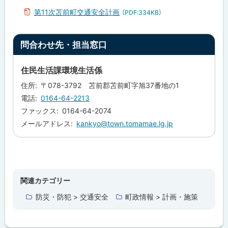
計
画
第11次苫前町交通安全計画
（PDF:334KB）
に
つ
い
ト
て
問合わせ先・担当窓口
ッ
計
プ
住民生活課環境生活係
画
に
策
住所
〒078-3792 苫前郡苫前町字旭37番地の1
定
戻
の
電話
0164-64-2213
る
目
ファックス
0164-64-2074
的
メールアドレス
kankyo@town.tomamae.lg.jp
問
合
わ
せ
ト
先
ッ
・
関連カテゴリー
担
プ
当
防災・防犯 > 交通安全
町政情報 > 計画・施策
に
窓
口
戻
る