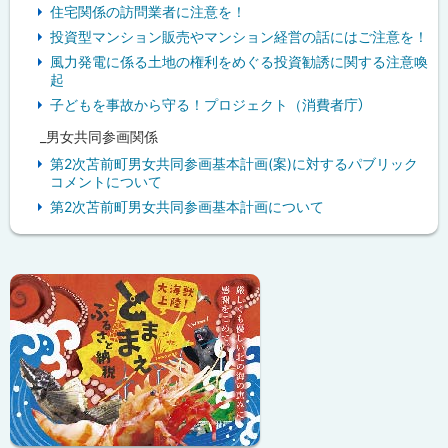
住宅関係の訪問業者に注意を！
投資型マンション販売やマンション経営の話にはご注意を！
風力発電に係る土地の権利をめぐる投資勧誘に関する注意喚
起
子どもを事故から守る！プロジェクト（消費者庁）
_男女共同参画関係
第2次苫前町男女共同参画基本計画(案)に対するパブリック
コメントについて
第2次苫前町男女共同参画基本計画について
ピ
ッ
ク
ア
ッ
プ