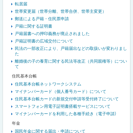
転居届
世帯変更届（世帯分離、世帯合併、世帯主変更）
郵送による戸籍・住民票申請
戸籍に関する証明書
戸籍届書への押印義務が廃止されました
戸籍証明書の広域交付について
民法の一部改正により、戸籍届出などの取扱いが変わりまし
た
離婚後の子の養育に関する民法等改正（共同親権等）につい
て
住民基本台帳
住民基本台帳ネットワークシステム
マイナンバーカード（個人番号カード）について
住民基本台帳カードの新規交付申請等受付終了について
スマートフォン用電子証明書搭載サービスについて
マイナンバーカードを利用した各種手続き（電子申請）
年金
国民年金に関する届出・申請について