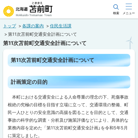
本
文
検索
メニュー
北海道苫前町
へ
トップ
各課の案内
住民生活課
メ
Hokkaido Tomamae Town
第11次苫前町交通安全計画について
ニ
第11次苫前町交通安全計画について
ュ
ー
ペ
第11次苫前町交通安全計画について
ー
へ
ジ
内
目
ト
計画策定の目的
次
ッ
第
プ
11
本町における交通安全による人命尊重の理念の下、死傷事故
次
に
根絶の究極の目標を目指す立場に立って、交通環境の整備、町
苫
前
戻
民一人ひとりの安全意識の高揚を図ることを目的として、交通
町
る
交
事故の科学的な調査・分析及び施策評価などにより、具体的な
通
業務内容を定めた「第11次苫前町交通安全計画」を令和5年5月
安
全
に策定しました。