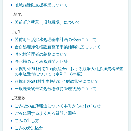
地域猫活動支援事業について
_墓地
苫前町合葬墓（旧無縁塚）について
_衛生
苫前町生活排水処理基本計画の公表について
合併処理浄化槽設置整備事業補助制度について
浄化槽管理者の義務について
浄化槽のよくある質問と回答
羽幌町外2町村衛生施設組合における競争入札参加資格審査
の申込受付について（令和7・8年度）
羽幌町外2町村衛生施設組合財政状況について
一般廃棄物最終処分場維持管理状況について
_廃棄物
ごみ袋の品薄報道について本町からのお知らせ
ごみに関するよくある質問と回答
ごみの出し方
ごみの分別区分