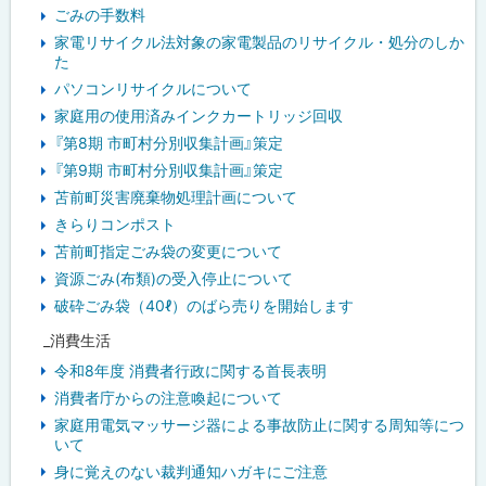
ごみの手数料
家電リサイクル法対象の家電製品のリサイクル・処分のしか
た
パソコンリサイクルについて
家庭用の使用済みインクカートリッジ回収
『第8期 市町村分別収集計画』策定
『第9期 市町村分別収集計画』策定
苫前町災害廃棄物処理計画について
きらりコンポスト
苫前町指定ごみ袋の変更について
資源ごみ(布類)の受入停止について
破砕ごみ袋（40ℓ）のばら売りを開始します
_消費生活
令和8年度 消費者行政に関する首長表明
消費者庁からの注意喚起について
家庭用電気マッサージ器による事故防止に関する周知等につ
いて
身に覚えのない裁判通知ハガキにご注意