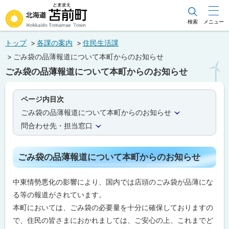
本
文
検索
メニュー
北海道苫前町
へ
トップ
各課の案内
住民生活課
メ
Hokkaido Tomamae Town
ごみ袋の品薄報道について本町からのお知らせ
ニ
ごみ袋の品薄報道について本町からのお知らせ
ュ
ー
ページ内目次
へ
ごみ袋の品薄報道について本町からのお知らせ
問合わせ先・担当窓口
ごみ袋の品薄報道について本町からのお知らせ
中東情勢悪化の影響により、国内では店頭のごみ袋が品薄にな
る等の報道がされています。
本町においては、ごみ袋の必要量を十分に確保しておりますの
で、住民の皆さまにおかれましては、ご安心の上、これまでど