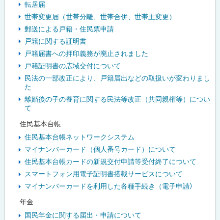
転居届
世帯変更届（世帯分離、世帯合併、世帯主変更）
郵送による戸籍・住民票申請
戸籍に関する証明書
戸籍届書への押印義務が廃止されました
戸籍証明書の広域交付について
民法の一部改正により、戸籍届出などの取扱いが変わりまし
た
離婚後の子の養育に関する民法等改正（共同親権等）につい
て
住民基本台帳
住民基本台帳ネットワークシステム
マイナンバーカード（個人番号カード）について
住民基本台帳カードの新規交付申請等受付終了について
スマートフォン用電子証明書搭載サービスについて
マイナンバーカードを利用した各種手続き（電子申請）
年金
国民年金に関する届出・申請について