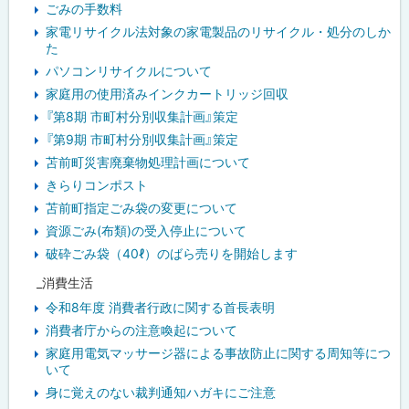
ごみの手数料
家電リサイクル法対象の家電製品のリサイクル・処分のしか
た
パソコンリサイクルについて
家庭用の使用済みインクカートリッジ回収
『第8期 市町村分別収集計画』策定
『第9期 市町村分別収集計画』策定
苫前町災害廃棄物処理計画について
きらりコンポスト
苫前町指定ごみ袋の変更について
資源ごみ(布類)の受入停止について
破砕ごみ袋（40ℓ）のばら売りを開始します
_消費生活
令和8年度 消費者行政に関する首長表明
消費者庁からの注意喚起について
家庭用電気マッサージ器による事故防止に関する周知等につ
いて
身に覚えのない裁判通知ハガキにご注意