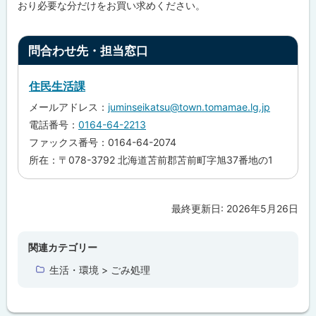
おり必要な分だけをお買い求めください。
ト
問合わせ先・担当窓口
ッ
プ
住民生活課
に
メールアドレス：
juminseikatsu@town.tomamae.lg.jp
戻
電話番号：
0164-64-2213
る
ファックス番号：0164-64-2074
所在：〒078-3792 北海道苫前郡苫前町字旭37番地の1
最終更新日:
2026年5月26日
ト
ッ
プ
関連カテゴリー
に
生活・環境 > ごみ処理
戻
る