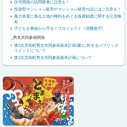
住宅関係の訪問業者に注意を！
投資型マンション販売やマンション経営の話にはご注意を！
風力発電に係る土地の権利をめぐる投資勧誘に関する注意喚
起
子どもを事故から守る！プロジェクト（消費者庁）
_男女共同参画関係
第2次苫前町男女共同参画基本計画(案)に対するパブリック
コメントについて
第2次苫前町男女共同参画基本計画について
ピ
ッ
ク
ア
ッ
プ