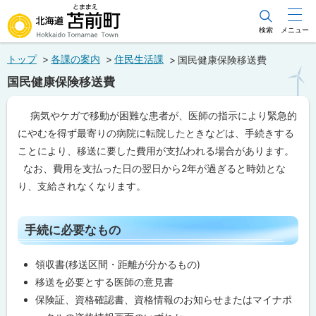
本
文
検索
メニュー
北海道苫前町
へ
トップ
各課の案内
住民生活課
国民健康保険移送費
メ
Hokkaido Tomamae Town
国民健康保険移送費
ニ
ュ
ペ
病気やケガで移動が困難な患者が、医師の指示により緊急的
ー
ー
にやむを得ず最寄りの病院に転院したときなどは、手続きする
ジ
へ
内
ことにより、移送に要した費用が支払われる場合があります。
目
なお、費用を支払った日の翌日から2年が過ぎると時効とな
次
り、支給されなくなります。
手
続
に
必
ト
手続に必要なもの
要
ッ
な
も
プ
領収書(移送区間・距離が分かるもの)
の
に
移送を必要とする医師の意見書
戻
申
保険証、資格確認書、資格情報のお知らせまたはマイナポ
請
る