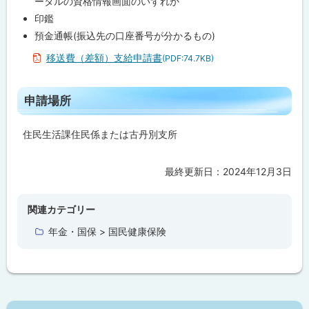
ータルの資格情報画面のいずれか
場
所
印鑑
預金通帳(振込先の口座番号が分かるもの)
移送費（差額）支給申請書
(PDF:74.7KB)
ト
申請場所
ッ
プ
住民生活課住民係または古丹別支所
に
戻
最終更新日：
2024年12月3日
ト
る
ッ
プ
関連カテゴリー
に
年金・国保 > 国民健康保険
戻
る