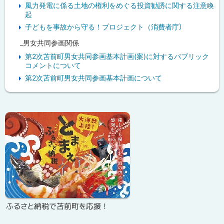
風力発電に係る土地の権利をめぐる投資勧誘に関する注意喚
起
子どもを事故から守る！プロジェクト（消費者庁）
_男女共同参画関係
第2次苫前町男女共同参画基本計画(案)に対するパブリック
コメントについて
第2次苫前町男女共同参画基本計画について
ピ
ッ
ク
ア
ッ
プ
ふるさと納税で苫前町を応援！