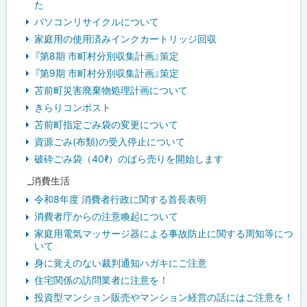
た
パソコンリサイクルについて
家庭用の使用済みインクカートリッジ回収
『第8期 市町村分別収集計画』策定
『第9期 市町村分別収集計画』策定
苫前町災害廃棄物処理計画について
きらりコンポスト
苫前町指定ごみ袋の変更について
資源ごみ(布類)の受入停止について
破砕ごみ袋（40ℓ）のばら売りを開始します
_消費生活
令和8年度 消費者行政に関する首長表明
消費者庁からの注意喚起について
家庭用電気マッサージ器による事故防止に関する周知等につ
いて
身に覚えのない裁判通知ハガキにご注意
住宅関係の訪問業者に注意を！
投資型マンション販売やマンション経営の話にはご注意を！