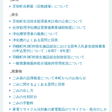
苫前町合葬墓（旧無縁塚）について
_衛生
苫前町生活排水処理基本計画の公表について
合併処理浄化槽設置整備事業補助制度について
浄化槽管理者の義務について
浄化槽のよくある質問と回答
羽幌町外2町村衛生施設組合における競争入札参加資格審査
の申込受付について（令和7・8年度）
羽幌町外2町村衛生施設組合財政状況について
一般廃棄物最終処分場維持管理状況について
_廃棄物
ごみ袋の品薄報道について本町からのお知らせ
ごみに関するよくある質問と回答
ごみの出し方
ごみの分別区分
ごみの手数料
家電リサイクル法対象の家電製品のリサイクル・処分のしか