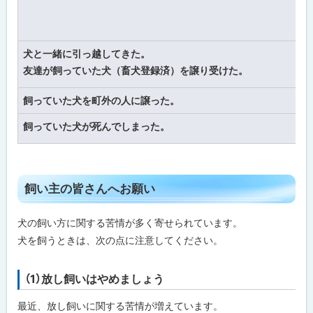
い
て
飼
犬と一緒に引っ越してきた。
い
主
友達が飼っていた犬（畜犬登録済）を譲り受けた。
の
皆
さ
飼っていた犬を町外の人に譲った。
ん
へ
飼っていた犬が死んでしまった。
お
願
い
ト
飼い主の皆さんへお願い
ッ
プ
犬の飼い方に関する苦情が多く寄せられています。
に
犬を飼うときは、次の点に注意してください。
戻
る
（1）放し飼いはやめましょう
ト
ッ
最近、放し飼いに関する苦情が増えています。