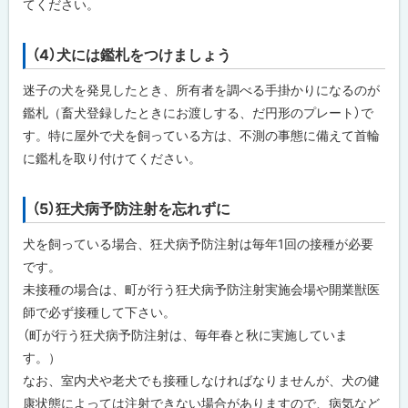
てください。
（4）犬には鑑札をつけましょう
ト
ッ
迷子の犬を発見したとき、所有者を調べる手掛かりになるのが
プ
鑑札（畜犬登録したときにお渡しする、だ円形のプレート）で
に
す。特に屋外で犬を飼っている方は、不測の事態に備えて首輪
戻
に鑑札を取り付けてください。
る
（5）狂犬病予防注射を忘れずに
ト
ッ
犬を飼っている場合、狂犬病予防注射は毎年1回の接種が必要
プ
です。
に
未接種の場合は、町が行う狂犬病予防注射実施会場や開業獣医
戻
師で必ず接種して下さい。
る
（町が行う狂犬病予防注射は、毎年春と秋に実施していま
す。）
なお、室内犬や老犬でも接種しなければなりませんが、犬の健
康状態によっては注射できない場合がありますので、病気など