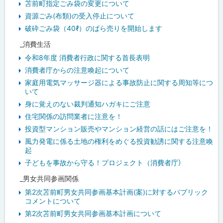
苫前町指定ごみ袋の変更について
資源ごみ(布類)の受入停止について
破砕ごみ袋（40ℓ）のばら売りを開始します
_消費生活
令和8年度 消費者行政に関する首長表明
消費者庁からの注意喚起について
家庭用電気マッサージ器による事故防止に関する周知等につ
いて
身に覚えのない裁判通知ハガキにご注意
住宅関係の訪問業者に注意を！
投資型マンション販売やマンション経営の話にはご注意を！
風力発電に係る土地の権利をめぐる投資勧誘に関する注意喚
起
子どもを事故から守る！プロジェクト（消費者庁）
_男女共同参画関係
第2次苫前町男女共同参画基本計画(案)に対するパブリック
コメントについて
第2次苫前町男女共同参画基本計画について