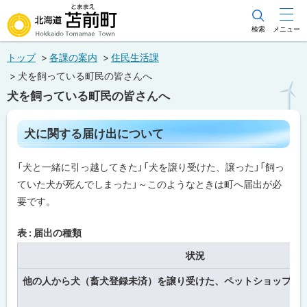
本
文
検索
メニュー
北海道苫前町
へ
トップ
各課の案内
住民生活課
メ
Hokkaido Tomamae Town
犬を飼っている町民の皆さんへ
ニ
犬を飼っている町民の皆さんへ
ュ
ー
ペ
犬に関する届け出について
ー
へ
ジ
内
「犬と一緒に引っ越してきた」「犬を譲り受けた、譲った」「飼っ
目
次
ていた犬が死んでしまった」～このようなときは町へ届出が必
犬
要です。
に
関
表 : 届出の種類
す
る
届
状況
け
出
他の人から犬（畜犬登録未済）を譲り受けた、ペットショップで
に
つ