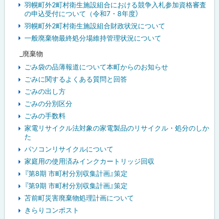
羽幌町外2町村衛生施設組合における競争入札参加資格審査
の申込受付について（令和7・8年度）
羽幌町外2町村衛生施設組合財政状況について
一般廃棄物最終処分場維持管理状況について
_廃棄物
ごみ袋の品薄報道について本町からのお知らせ
ごみに関するよくある質問と回答
ごみの出し方
ごみの分別区分
ごみの手数料
家電リサイクル法対象の家電製品のリサイクル・処分のしか
た
パソコンリサイクルについて
家庭用の使用済みインクカートリッジ回収
『第8期 市町村分別収集計画』策定
『第9期 市町村分別収集計画』策定
苫前町災害廃棄物処理計画について
きらりコンポスト