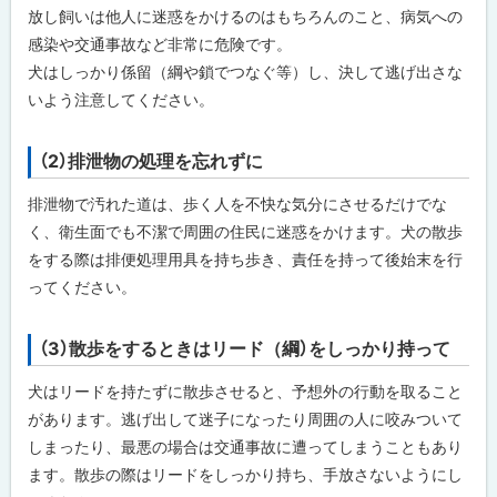
プ
放し飼いは他人に迷惑をかけるのはもちろんのこと、病気への
に
感染や交通事故など非常に危険です。
戻
犬はしっかり係留（綱や鎖でつなぐ等）し、決して逃げ出さな
る
いよう注意してください。
（2）排泄物の処理を忘れずに
ト
ッ
排泄物で汚れた道は、歩く人を不快な気分にさせるだけでな
プ
く、衛生面でも不潔で周囲の住民に迷惑をかけます。犬の散歩
に
をする際は排便処理用具を持ち歩き、責任を持って後始末を行
戻
ってください。
る
（3）散歩をするときはリード（綱）をしっかり持って
ト
ッ
犬はリードを持たずに散歩させると、予想外の行動を取ること
プ
があります。逃げ出して迷子になったり周囲の人に咬みついて
に
しまったり、最悪の場合は交通事故に遭ってしまうこともあり
戻
ます。散歩の際はリードをしっかり持ち、手放さないようにし
る