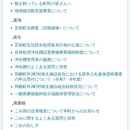
猫を飼っている町民の皆さんへ
地域猫活動支援事業について
_墓地
苫前町合葬墓（旧無縁塚）について
_衛生
苫前町生活排水処理基本計画の公表について
合併処理浄化槽設置整備事業補助制度について
浄化槽管理者の義務について
浄化槽のよくある質問と回答
羽幌町外2町村衛生施設組合における競争入札参加資格審査
の申込受付について（令和7・8年度）
羽幌町外2町村衛生施設組合財政状況について
一般廃棄物最終処分場維持管理状況について
_廃棄物
ごみ袋の品薄報道について本町からのお知らせ
ごみに関するよくある質問と回答
ごみの出し方