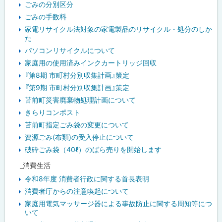
ごみの分別区分
ごみの手数料
家電リサイクル法対象の家電製品のリサイクル・処分のしか
た
パソコンリサイクルについて
家庭用の使用済みインクカートリッジ回収
『第8期 市町村分別収集計画』策定
『第9期 市町村分別収集計画』策定
苫前町災害廃棄物処理計画について
きらりコンポスト
苫前町指定ごみ袋の変更について
資源ごみ(布類)の受入停止について
破砕ごみ袋（40ℓ）のばら売りを開始します
_消費生活
令和8年度 消費者行政に関する首長表明
消費者庁からの注意喚起について
家庭用電気マッサージ器による事故防止に関する周知等につ
いて