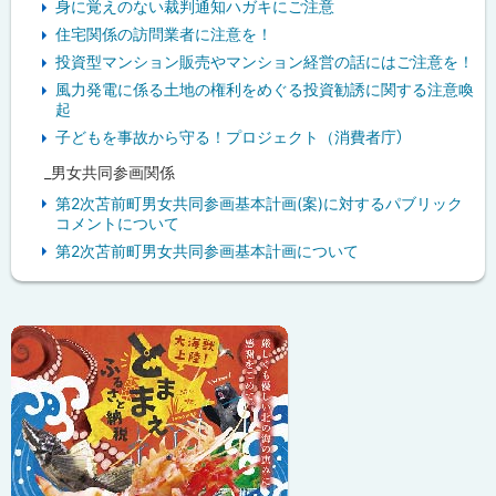
身に覚えのない裁判通知ハガキにご注意
住宅関係の訪問業者に注意を！
投資型マンション販売やマンション経営の話にはご注意を！
風力発電に係る土地の権利をめぐる投資勧誘に関する注意喚
起
子どもを事故から守る！プロジェクト（消費者庁）
_男女共同参画関係
第2次苫前町男女共同参画基本計画(案)に対するパブリック
コメントについて
第2次苫前町男女共同参画基本計画について
ピ
ッ
ク
ア
ッ
プ