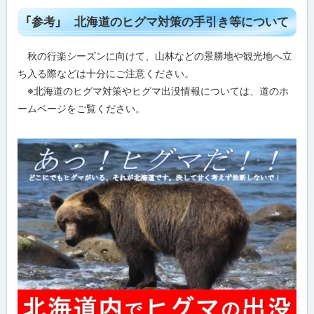
ト
「参考」 北海道のヒグマ対策の手引き等について
ッ
プ
秋の行楽シーズンに向けて、山林などの景勝地や観光地へ立
に
ち入る際などは十分にご注意ください。
戻
※北海道のヒグマ対策やヒグマ出没情報については、道のホ
る
ームページをご覧ください。