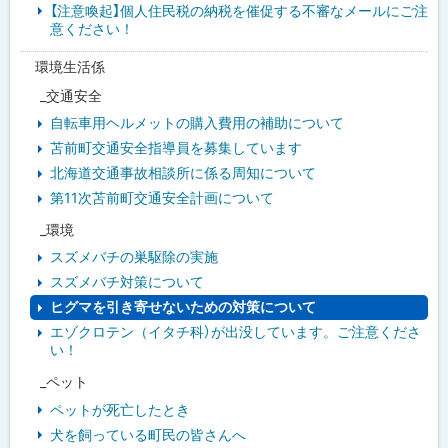
【注意喚起】個人住民税の納税を催促する不審なメールにご注
意ください！
環境生活係
_交通安全
自転車用ヘルメットの購入費用の補助について
苫前町交通安全指導員を募集しています
北海道交通事故相談所に係る周知について
第11次苫前町交通安全計画について
_環境
スズメバチの巣駆除の実施
スズメバチ対策について
ヒグマを引き寄せないための対策について
エゾクロテン（イタチ科）が出没しています。ご注意くださ
い！
_ペット
ペットが死亡したとき
犬を飼っている町民の皆さんへ