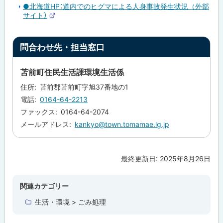
イ
部
●北海道HP：道内でのヒグマによる人身事故発生状況（外部
ト
サ
サイト）
イ
外
ト
部
サ
ト
イ
問合わせ先・担当窓口
ト
ッ
プ
苫前町住民生活課環境生活係
に
住所
苫前郡苫前町字旭37番地の1
戻
電話
0164-64-2213
る
ファックス
0164-64-2074
メールアドレス
kankyo@town.tomamae.lg.jp
最終更新日:
2025年8月26日
ト
ッ
プ
関連カテゴリー
に
生活・環境 > ごみ処理
戻
る