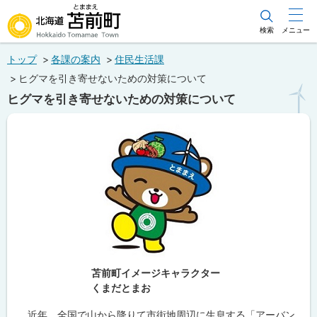
本
文
検索
メニュー
北海道苫前町
へ
トップ
各課の案内
住民生活課
メ
Hokkaido Tomamae Town
ヒグマを引き寄せないための対策について
ニ
ヒグマを引き寄せないための対策について
ュ
ー
へ
苫前町イメージキャラクター
くまだとまお
近年、全国
で山から降りて市街地周辺に生息する「
アーバン