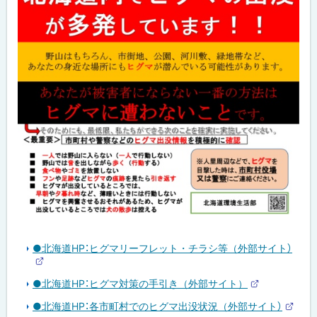
●北海道HP：ヒグマリーフレット・チラシ等（外部サイト）
外
部
●北海道HP：ヒグマ対策の手引き（外部サイト）
サ
外
イ
部
●北海道HP：各市町村でのヒグマ出没状況（外部サイト）
ト
サ
外