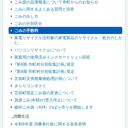
ごみ袋の品薄報道について本町からのお知らせ
ごみに関するよくある質問と回答
ごみの出し方
ごみの分別区分
ごみの手数料
家電リサイクル法対象の家電製品のリサイクル・処分のしか
た
パソコンリサイクルについて
家庭用の使用済みインクカートリッジ回収
『第8期 市町村分別収集計画』策定
『第9期 市町村分別収集計画』策定
苫前町災害廃棄物処理計画について
きらりコンポスト
苫前町指定ごみ袋の変更について
資源ごみ(布類)の受入停止について
破砕ごみ袋（40ℓ）のばら売りを開始します
_消費生活
令和8年度 消費者行政に関する首長表明