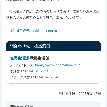
町民還元の内訳は次の表のとおりであり、差額分を風車の売
電収入から支出することで町民へ還元しています。
町民還元の内訳
(PDF:188KB)
ト
問合わせ先・担当窓口
ッ
プ
住民生活課
環境生活係
に
メールアドレス:
kankyo@town.tomamae.lg.jp
戻
電話番号:
0164-64-2213
る
ファックス番号: 0164-64-2074
最終更新日：
2026年8月5日
ト
ッ
プ
関連カテゴリー