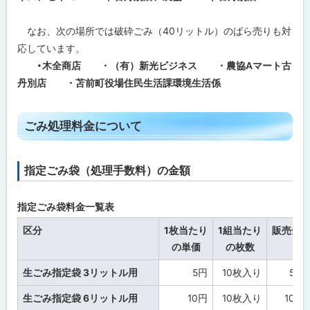
大
ご
なお、次の場所では破砕ごみ（40リットル）のばら売りも対
み
処
応しています。
理
券
・木全商店 ・（有）新光ビジネス ・農協Aマート古
」
丹別店 ・苫前町役場住民生活課環境生活係
の
取
扱
店
ト
ごみ処理料金について
に
ッ
つ
い
プ
て
指定ごみ袋（処理手数料）の金額
ト
に
ッ
戻
ご
み
プ
指定ごみ袋料金一覧表
る
処
に
理
区分
1枚当たり
1組当たり
販売金
料
戻
の単価
の枚数
金
る
に
つ
生ごみ指定袋 3リットル用
5円
10枚入り
50
い
て
生ごみ指定袋 6リットル用
10円
10枚入り
100