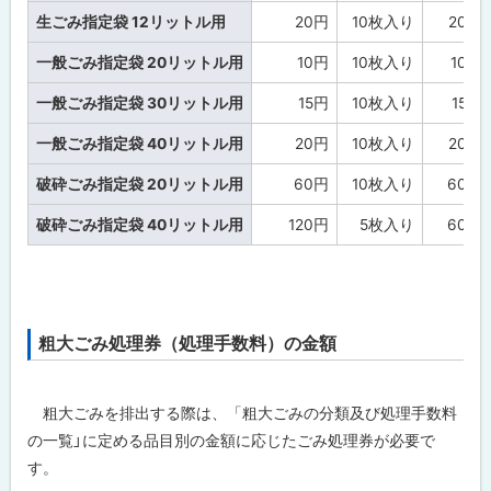
苫
生ごみ指定袋 12リットル用
20円
10枚入り
200
前
夕
一般ごみ指定袋 20リットル用
10円
10枚入り
100
陽
ヶ
一般ごみ指定袋 30リットル用
15円
10枚入り
150
丘
風
力
一般ごみ指定袋 40リットル用
20円
10枚入り
200
発
電
破砕ごみ指定袋 20リットル用
60円
10枚入り
600
所
「
破砕ごみ指定袋 40リットル用
120円
5枚入り
600
風
来
望
」
の
売
電
粗大ごみ処理券（処理手数料）の金額
ト
収
入
ッ
に
プ
よ
粗大ごみを排出する際は、「粗大ごみの分類及び処理手数料
る
に
町
の一覧」に定める品目別の金額に応じたごみ処理券が必要で
戻
民
す。
還
る