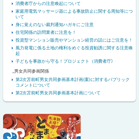
消費者庁からの注意喚起について
家庭用電気マッサージ器による事故防止に関する周知等につ
いて
身に覚えのない裁判通知ハガキにご注意
住宅関係の訪問業者に注意を！
投資型マンション販売やマンション経営の話にはご注意を！
風力発電に係る土地の権利をめぐる投資勧誘に関する注意喚
起
子どもを事故から守る！プロジェクト（消費者庁）
_男女共同参画関係
第2次苫前町男女共同参画基本計画(案)に対するパブリック
コメントについて
第2次苫前町男女共同参画基本計画について
ピ
ッ
ク