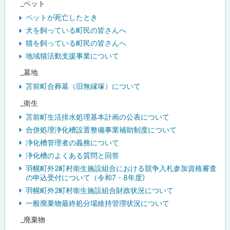
_ペット
ペットが死亡したとき
犬を飼っている町民の皆さんへ
猫を飼っている町民の皆さんへ
地域猫活動支援事業について
_墓地
苫前町合葬墓（旧無縁塚）について
_衛生
苫前町生活排水処理基本計画の公表について
合併処理浄化槽設置整備事業補助制度について
浄化槽管理者の義務について
浄化槽のよくある質問と回答
羽幌町外2町村衛生施設組合における競争入札参加資格審査
の申込受付について（令和7・8年度）
羽幌町外2町村衛生施設組合財政状況について
一般廃棄物最終処分場維持管理状況について
_廃棄物