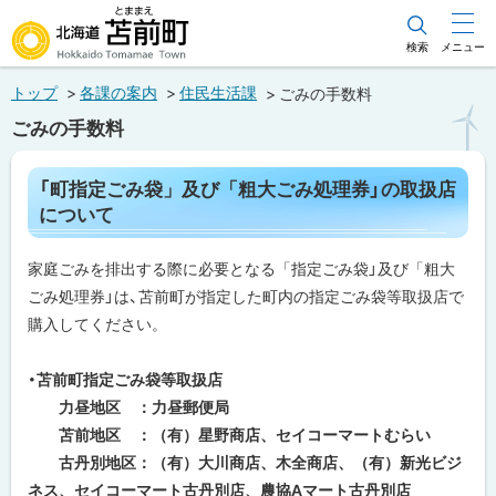
本
文
検索
メニュー
北海道苫前町
へ
トップ
各課の案内
住民生活課
ごみの手数料
メ
Hokkaido Tomamae Town
ごみの手数料
ニ
ュ
ペ
「町指定ごみ袋」及び「粗大ごみ処理券」の取扱店
ー
ー
について
ジ
へ
内
目
家庭ごみを排出する際に必要となる「指定ごみ袋」及び「粗大
次
ごみ処理券」は、苫前町が指定した町内の指定ごみ袋等取扱店で
「
町
購入してください。
指
定
ご
・苫前町指定ごみ袋等取扱店
み
袋
力昼地区 ：力昼郵便局
」
苫前地区 ：（有）星野商店、セイコーマートむらい
及
び
古丹別地区：（有）大川商店、木全商店、（有）新光ビジ
「
ネス、セイコーマート古丹別店、農協Aマート古丹別店
粗