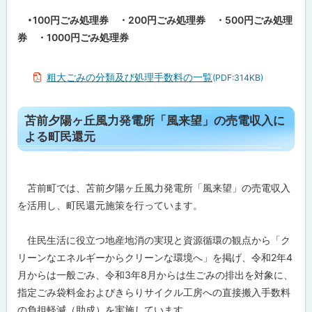
元
・100円ごみ処理券 ・200円ごみ処理券 ・500円ごみ処理
問
券 ・1000円ごみ処理券
合
わ
せ
先
粗大ごみの分類及び処理手数料の一覧
(PDF:314KB)
・
担
当
ト
窓
苫前夕陽ヶ丘風力発電所「風来望」の売電収入に
口
ッ
よる町民還元
プ
に
戻
苫前町では、苫前夕陽ヶ丘風力発電所「風来望」の売電収入
る
を活用し、町民還元施策を行っています。
住民生活に役立つ地産地消の実現と資源循環の観点から「ク
リーンなエネルギーからクリーンな環境へ」を掲げ、令和2年4
月からは一般ごみ、令和3年8月からは生ごみの排出を対象に、
指定ごみ袋料金およびきらりサイクル工房への直接搬入手数料
の負担軽減（助成）を実施しています。