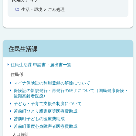
に
生活・環境 > ごみ処理
戻
る
サ
住民生活課
イ
住民生活課 申請書・届出書一覧
ド
住民係
・
マイナ保険証の利用登録の解除について
メ
保険証の新規発行・再発行の終了について（国民健康保険・
後期高齢者医療）
ニ
子ども・子育て支援金制度について
ュ
苫前町ひとり親家庭等医療費助成
苫前町子どもの医療費助成
ー
苫前町重度心身障害者医療費助成
人口統計