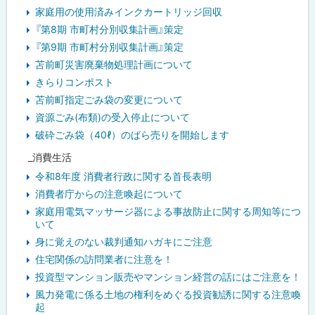
家庭用の使用済みインクカートリッジ回収
『第8期 市町村分別収集計画』策定
『第9期 市町村分別収集計画』策定
苫前町災害廃棄物処理計画について
きらりコンポスト
苫前町指定ごみ袋の変更について
資源ごみ(布類)の受入停止について
破砕ごみ袋（40ℓ）のばら売りを開始します
_消費生活
令和8年度 消費者行政に関する首長表明
消費者庁からの注意喚起について
家庭用電気マッサージ器による事故防止に関する周知等につ
いて
身に覚えのない裁判通知ハガキにご注意
住宅関係の訪問業者に注意を！
投資型マンション販売やマンション経営の話にはご注意を！
風力発電に係る土地の権利をめぐる投資勧誘に関する注意喚
起