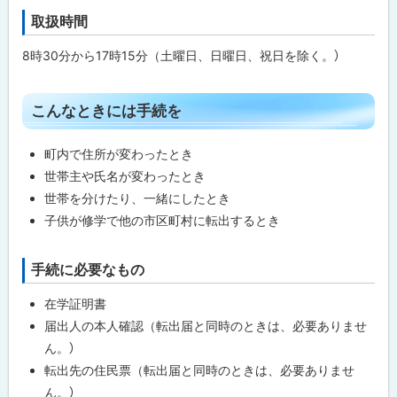
に
と
取扱時間
ト
戻
き
に
ッ
る
8時30分から17時15分（土曜日、日曜日、祝日を除く。）
は
プ
手
続
に
を
ト
戻
こんなときには手続を
ッ
る
注
プ
意
町内で住所が変わったとき
事
に
世帯主や氏名が変わったとき
項
戻
世帯を分けたり、一緒にしたとき
る
子供が修学で他の市区町村に転出するとき
手続に必要なもの
ト
ッ
在学証明書
プ
届出人の本人確認（転出届と同時のときは、必要ありませ
に
ん。）
戻
転出先の住民票（転出届と同時のときは、必要ありませ
る
ん。）