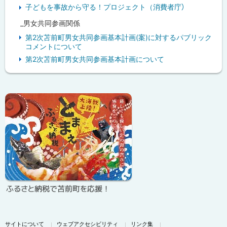
子どもを事故から守る！プロジェクト（消費者庁）
_男女共同参画関係
第2次苫前町男女共同参画基本計画(案)に対するパブリック
コメントについて
第2次苫前町男女共同参画基本計画について
ピ
ッ
ク
ア
ッ
プ
ふるさと納税で苫前町を応援！
サイトについて
ウェブアクセシビリティ
リンク集