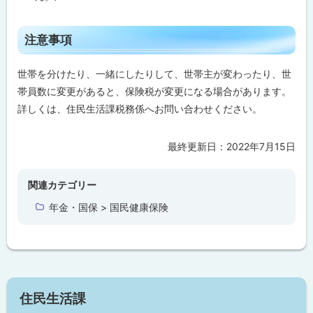
ト
注意事項
ッ
プ
世帯を分けたり、一緒にしたりして、世帯主が変わったり、世
に
帯員数に変更があると、保険税が変更になる場合があります。
戻
詳しくは、住民生活課税務係へお問い合わせください。
る
最終更新日：
2022年7月15日
ト
ッ
プ
関連カテゴリー
に
年金・国保 > 国民健康保険
戻
る
サ
住民生活課