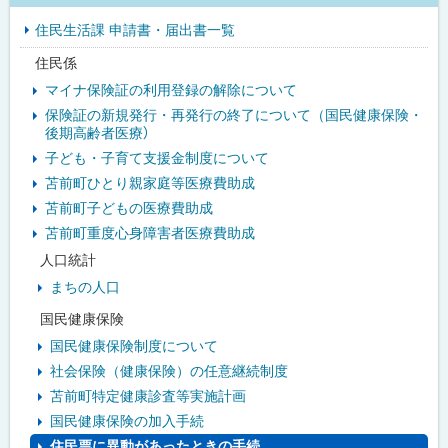
イ
住民生活課 申請書・届出書一覧
ド
住民係
・
マイナ保険証の利用登録の解除について
メ
保険証の新規発行・再発行の終了について（国民健康保険・
後期高齢者医療）
ニ
子ども・子育て支援金制度について
ュ
苫前町ひとり親家庭等医療費助成
苫前町子どもの医療費助成
ー
苫前町重度心身障害者医療費助成
人口統計
まちの人口
国民健康保険
国民健康保険制度について
社会保険（健康保険）の任意継続制度
苫前町特定健康診査等実施計画
国民健康保険の加入手続
住民票に異動があったときの手続