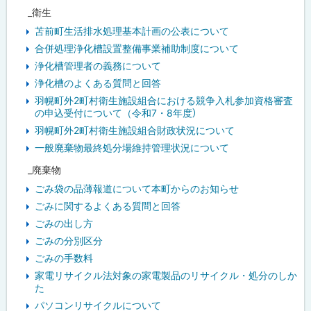
_衛生
苫前町生活排水処理基本計画の公表について
合併処理浄化槽設置整備事業補助制度について
浄化槽管理者の義務について
浄化槽のよくある質問と回答
羽幌町外2町村衛生施設組合における競争入札参加資格審査
の申込受付について（令和7・8年度）
羽幌町外2町村衛生施設組合財政状況について
一般廃棄物最終処分場維持管理状況について
_廃棄物
ごみ袋の品薄報道について本町からのお知らせ
ごみに関するよくある質問と回答
ごみの出し方
ごみの分別区分
ごみの手数料
家電リサイクル法対象の家電製品のリサイクル・処分のしか
た
パソコンリサイクルについて