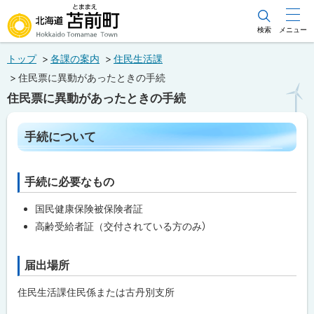
本
文
検索
メニュー
北海道苫前町
へ
トップ
各課の案内
住民生活課
メ
Hokkaido Tomamae Town
住民票に異動があったときの手続
ニ
住民票に異動があったときの手続
ュ
ー
ペ
手続について
ー
へ
ジ
内
目
手続に必要なもの
ト
次
ッ
手
国民健康保険被保険者証
プ
続
高齢受給者証（交付されている方のみ）
に
に
つ
い
戻
て
届出場所
ト
る
ッ
こ
住民生活課住民係または古丹別支所
プ
ん
な