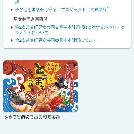
起
子どもを事故から守る！プロジェクト（消費者庁）
_男女共同参画関係
第2次苫前町男女共同参画基本計画(案)に対するパブリック
コメントについて
第2次苫前町男女共同参画基本計画について
ピ
ッ
ク
ア
ッ
プ
ふるさと納税で苫前町を応援！