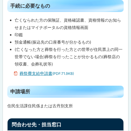
必
戻
ト
要
手続に必要なもの
る
な
ッ
も
プ
の
亡くなられた方の保険証、資格確認書、資格情報のお知ら
に
せまたはマイナポータルの資格情報画面
申
戻
印鑑
請
る
場
預金通帳(振込先の口座番号が分かるもの)
所
(亡くなった方と葬祭を行った方との世帯が住民票上の同一
世帯でない場合)葬祭を行ったことが分かるもの(葬祭店の
問
合
領収書、会葬礼状等)
わ
せ
葬祭費支給申請書
(PDF:71.9KB)
先
・
担
ト
当
申請場所
窓
ッ
口
プ
住民生活課住民係または古丹別支所
に
戻
ト
問合わせ先・担当窓口
る
ッ