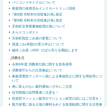
パソコンリサイクルについて
家庭用の使用済みインクカートリッジ回収
『第8期 市町村分別収集計画』策定
『第9期 市町村分別収集計画』策定
苫前町災害廃棄物処理計画について
きらりコンポスト
苫前町指定ごみ袋の変更について
資源ごみ(布類)の受入停止について
破砕ごみ袋（40ℓ）のばら売りを開始します
_消費生活
令和8年度 消費者行政に関する首長表明
消費者庁からの注意喚起について
家庭用電気マッサージ器による事故防止に関する周知等につ
いて
身に覚えのない裁判通知ハガキにご注意
住宅関係の訪問業者に注意を！
投資型マンション販売やマンション経営の話にはご注意を！
風力発電に係る土地の権利をめぐる投資勧誘に関する注意喚