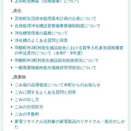
苫前町合葬墓（旧無縁塚）について
_衛生
苫前町生活排水処理基本計画の公表について
合併処理浄化槽設置整備事業補助制度について
浄化槽管理者の義務について
浄化槽のよくある質問と回答
羽幌町外2町村衛生施設組合における競争入札参加資格審査
の申込受付について（令和7・8年度）
羽幌町外2町村衛生施設組合財政状況について
一般廃棄物最終処分場維持管理状況について
_廃棄物
ごみ袋の品薄報道について本町からのお知らせ
ごみに関するよくある質問と回答
ごみの出し方
ごみの分別区分
ごみの手数料
家電リサイクル法対象の家電製品のリサイクル・処分のしか
た