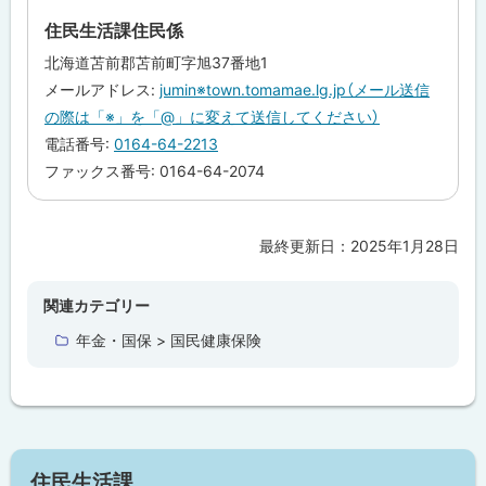
プ
住民生活課住民係
に
北海道苫前郡苫前町字旭37番地1
戻
メールアドレス:
jumin※town.tomamae.lg.jp（メール送信
る
の際は「※」を「@」に変えて送信してください）
電話番号:
0164-64-2213
ファックス番号: 0164-64-2074
最終更新日：
2025年1月28日
ト
ッ
プ
関連カテゴリー
に
年金・国保 > 国民健康保険
戻
る
サ
住民生活課