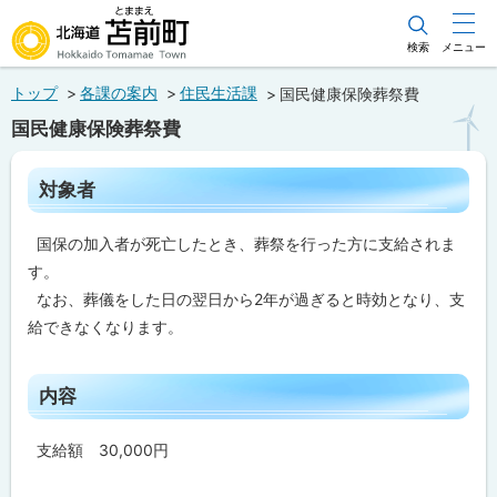
本
文
検索
メニュー
北海道苫前町
へ
トップ
各課の案内
住民生活課
国民健康保険葬祭費
メ
Hokkaido Tomamae Town
国民健康保険葬祭費
ニ
ュ
ペ
対象者
ー
ー
ジ
へ
内
国保の加入者が死亡したとき、葬祭を行った方に支給されま
目
次
す。
対
なお、葬儀をした日の翌日から2年が過ぎると時効となり、支
象
給できなくなります。
者
内
ト
内容
容
ッ
プ
手
支給額 30,000円
続
に
に