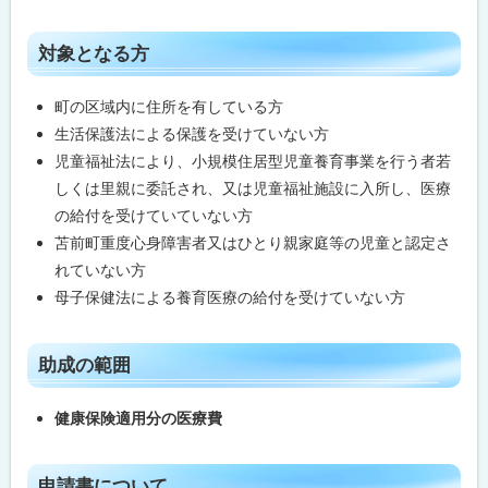
ト
対象となる方
ッ
プ
町の区域内に住所を有している方
に
生活保護法による保護を受けていない方
戻
児童福祉法により、小規模住居型児童養育事業を行う者若
る
しくは里親に委託され、又は児童福祉施設に入所し、医療
の給付を受けていていない方
苫前町重度心身障害者又はひとり親家庭等の児童と認定さ
れていない方
母子保健法による養育医療の給付を受けていない方
ト
助成の範囲
ッ
プ
健康保険適用分の医療費
に
戻
ト
申請書について