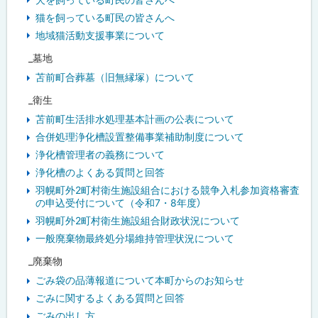
猫を飼っている町民の皆さんへ
地域猫活動支援事業について
_墓地
苫前町合葬墓（旧無縁塚）について
_衛生
苫前町生活排水処理基本計画の公表について
合併処理浄化槽設置整備事業補助制度について
浄化槽管理者の義務について
浄化槽のよくある質問と回答
羽幌町外2町村衛生施設組合における競争入札参加資格審査
の申込受付について（令和7・8年度）
羽幌町外2町村衛生施設組合財政状況について
一般廃棄物最終処分場維持管理状況について
_廃棄物
ごみ袋の品薄報道について本町からのお知らせ
ごみに関するよくある質問と回答
ごみの出し方