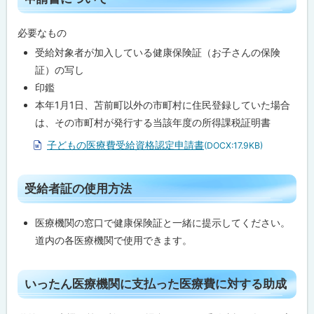
る
ッ
プ
必要なもの
に
受給対象者が加入している健康保険証（お子さんの保険
戻
証）の写し
る
印鑑
本年1月1日、苫前町以外の市町村に住民登録していた場合
は、その市町村が発行する当該年度の所得課税証明書
子どもの医療費受給資格認定申請書
(DOCX:17.9KB)
ト
受給者証の使用方法
ッ
プ
医療機関の窓口で健康保険証と一緒に提示してください。
に
道内の各医療機関で使用できます。
戻
る
ト
いったん医療機関に支払った医療費に対する助成
ッ
プ