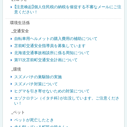
【注意喚起】個人住民税の納税を催促する不審なメールにご注
意ください！
環境生活係
_交通安全
自転車用ヘルメットの購入費用の補助について
苫前町交通安全指導員を募集しています
北海道交通事故相談所に係る周知について
第11次苫前町交通安全計画について
_環境
スズメバチの巣駆除の実施
スズメバチ対策について
ヒグマを引き寄せないための対策について
エゾクロテン（イタチ科）が出没しています。ご注意くださ
い！
_ペット
ペットが死亡したとき
犬を飼っている町民の皆さんへ