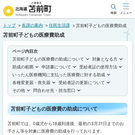
本
文
検索
メニュー
北海道苫前町
へ
トップ
各課の案内
住民生活課
苫前町子どもの医療費助成
メ
Hokkaido Tomamae Town
苫前町子どもの医療費助成
ニ
ュ
ページ内目次
ー
苫前町子どもの医療費の助成について
対象となる方
へ
助成の範囲
申請書について
受給者証の使用方法
いったん医療機関に支払った医療費に対する助成
各種変更届・喪失届
受給者証の更新について
その他
問合わせ先・担当窓口
苫前町子どもの医療費の助成について
苫前町では、0歳児から18歳到達後、最初の3月31日までのお
子さん等を対象に医療費の助成を行っております。