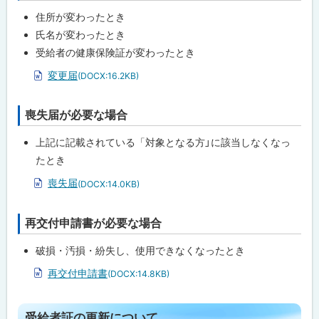
ッ
戻
住所が変わったとき
プ
る
氏名が変わったとき
に
受給者の健康保険証が変わったとき
戻
変更届
(DOCX:16.2KB)
る
喪失届が必要な場合
ト
ッ
上記に記載されている「対象となる方」に該当しなくなっ
プ
たとき
に
喪失届
(DOCX:14.0KB)
戻
る
再交付申請書が必要な場合
ト
ッ
破損・汚損・紛失し、使用できなくなったとき
プ
再交付申請書
(DOCX:14.8KB)
に
戻
る
ト
受給者証の更新について