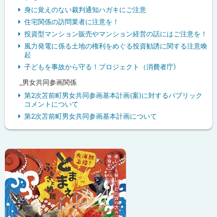
身に覚えのない裁判通知ハガキにご注意
住宅関係の訪問業者に注意を！
投資型マンション販売やマンション経営の話にはご注意を！
風力発電に係る土地の権利をめぐる投資勧誘に関する注意喚
起
子どもを事故から守る！プロジェクト（消費者庁）
_男女共同参画関係
第2次苫前町男女共同参画基本計画(案)に対するパブリック
コメントについて
第2次苫前町男女共同参画基本計画について
ピ
ッ
ク
ア
ッ