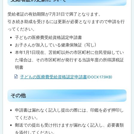
ッ
プ
受給者証の有効期限が7月31日で満了となります。
に
引き続き助成を受けるには更新が必要となりますので申請を行
戻
ってください。
る
子どもの医療費受給資格認定申請書
お子さんが加入している健康保険証（写し）
本年1月1日現在、苫前町以外の市区町村に住民登録してい
た場合は、その市区町村が発行する当該年度の所得課税証
明書
子どもの医療費受給資格認定申請書
(DOCX:17.9KB)
ト
その他
ッ
プ
申請書は漏れなく記入し提出の際には、印鑑を必ず押印し
に
てください。
戻
郵送での提出も受け付けますが漏れなく記入し、必要書類
る
を添付してください。