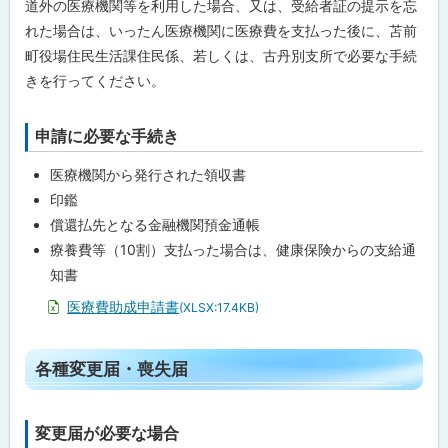
道外の医療機関等を利用した場合、又は、受給者証の提示を忘
に
れた場合は、いったん医療機関に医療費を支払った後に、苫前
戻
町役場住民生活課住民係、若しくは、古丹別支所で必要な手続
る
きを行ってください。
申請に必要な手続き
ト
ッ
医療機関から発行された領収書
プ
印鑑
に
償還払先となる金融機関預金通帳
戻
療養費等（10割）支払った場合は、健康保険からの支給通
る
知書
医療費助成申請書
(XLSX:17.4KB)
ト
各種変更届・喪失届
ッ
プ
変更届が必要な場合
ト
に