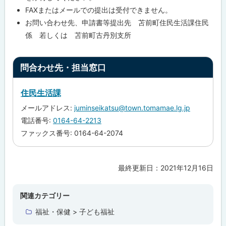
FAXまたはメールでの提出は受付できません。
お問い合わせ先、申請書等提出先 苫前町住民生活課住民
係 若しくは 苫前町古丹別支所
ト
問合わせ先・担当窓口
ッ
プ
住民生活課
に
メールアドレス:
juminseikatsu@town.tomamae.lg.jp
戻
電話番号:
0164-64-2213
る
ファックス番号: 0164-64-2074
最終更新日：
2021年12月16日
ト
ッ
プ
関連カテゴリー
に
福祉・保健 > 子ども福祉
戻