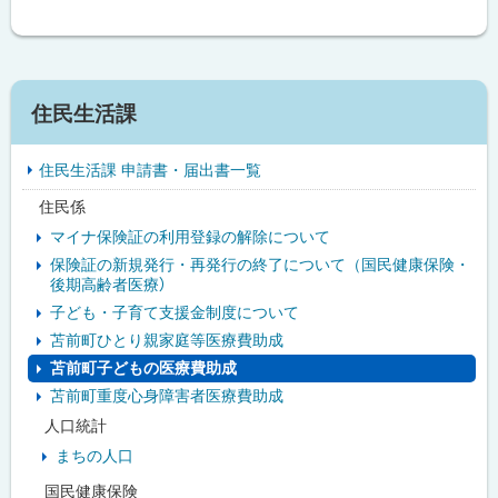
る
サ
住民生活課
イ
住民生活課 申請書・届出書一覧
ド
住民係
・
マイナ保険証の利用登録の解除について
メ
保険証の新規発行・再発行の終了について（国民健康保険・
後期高齢者医療）
ニ
子ども・子育て支援金制度について
ュ
苫前町ひとり親家庭等医療費助成
苫前町子どもの医療費助成
ー
苫前町重度心身障害者医療費助成
人口統計
まちの人口
国民健康保険