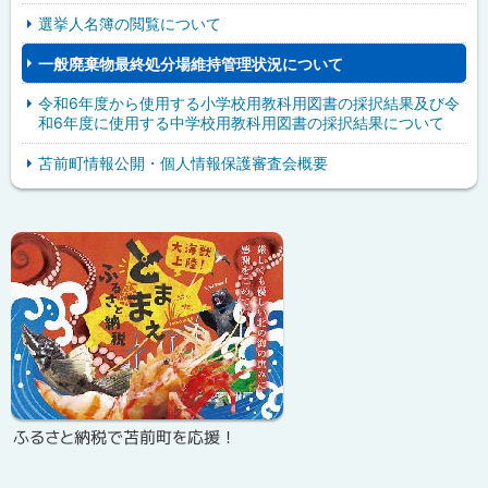
選挙人名簿の閲覧について
一般廃棄物最終処分場維持管理状況について
令和6年度から使用する小学校用教科用図書の採択結果及び令
和6年度に使用する中学校用教科用図書の採択結果について
苫前町情報公開・個人情報保護審査会概要
ピ
サ
ッ
イ
ク
ド
ア
・
ッ
メ
プ
ニ
ふるさと納税で苫前町を応援！
ュ