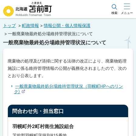
本
文
検索
メニュー
北海道苫前町
へ
トップ
町政情報
情報公開・個人情報保護
メ
Hokkaido Tomamae Town
一般廃棄物最終処分場維持管理状況について
ニ
一般廃棄物最終処分場維持管理状況について
ュ
ー
廃棄物の処理及び清掃に関する法律の改正により、廃棄物処理
へ
施設に係る維持管理情報の公開が義務化されましたので、次の
とおり公表します。
一般廃棄物最終処分場維持管理状況（羽幌町HPへのリン
ペ
ク）
ー
外
ジ
部
内
サ
目
ト
イ
問合わせ先・担当窓口
次
ト
ッ
問
プ
合
羽幌町外2町村衛生施設組合
わ
に
せ
苫前郡羽幌町字築別815番地