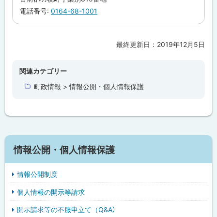
戻
先
電話番号:
0164-68-1001
・
る
担
当
窓
口
最終更新日：
2019年12月5日
ト
ッ
プ
関連カテゴリー
に
町政情報 > 情報公開・個人情報保護
戻
る
情報公開・個人情報保護
情報公開制度
個人情報の開示等請求
開示請求等の不服申立て（Q&A）