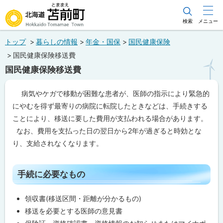
本
文
検索
メニュー
北海道苫前町
へ
トップ
暮らしの情報
年金・国保
国民健康保険
メ
Hokkaido Tomamae Town
国民健康保険移送費
ニ
国民健康保険移送費
ュ
ー
ペ
病気やケガで移動が困難な患者が、医師の指示により緊急的
ー
へ
にやむを得ず最寄りの病院に転院したときなどは、手続きする
ジ
内
ことにより、移送に要した費用が支払われる場合があります。
目
なお、費用を支払った日の翌日から2年が過ぎると時効とな
次
り、支給されなくなります。
手
続
に
必
ト
手続に必要なもの
要
ッ
な
も
プ
領収書(移送区間・距離が分かるもの)
の
に
移送を必要とする医師の意見書
戻
申