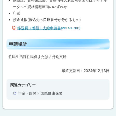
保険証、資格確認書、資格情報のお知らせまたはマイナポ
請
る
ータルの資格情報画面のいずれか
場
所
印鑑
預金通帳(振込先の口座番号が分かるもの)
移送費（差額）支給申請書
(PDF:74.7KB)
ト
申請場所
ッ
プ
住民生活課住民係または古丹別支所
に
戻
最終更新日：
2024年12月3日
ト
る
ッ
プ
関連カテゴリー
に
年金・国保 > 国民健康保険
戻
る