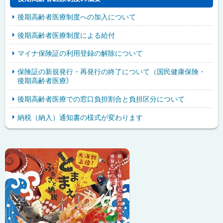
後期高齢者医療制度への加入について
後期高齢者医療制度による給付
マイナ保険証の利用登録の解除について
保険証の新規発行・再発行の終了について（国民健康保険・
後期高齢者医療）
後期高齢者医療での窓口負担割合と負担区分について
納税（納入）通知書の様式が変わります
ピ
サ
ッ
イ
ク
ド
ア
・
ッ
メ
プ