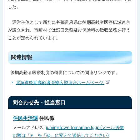
した。
問
合
運営主体として新たに各都道府県に後期高齢者医療広域連合
わ
せ
が設立され、市町村では窓口業務及び保険料の徴収業務を行う
先
ことが定められています。
・
担
当
窓
ト
関連情報
口
ッ
プ
後期高齢者医療制度の概要についての関連リンクです。
に
北海道後期高齢者医療広域連合ホームページ
戻
外
部
る
サ
ト
イ
問合わせ先・担当窓口
ト
ッ
プ
住民生活課
住民係
に
メールアドレス:
jumin※town.tomamae.lg.jp（メール送信
戻
の際は「※」を「@」に変えて送信してください）
る