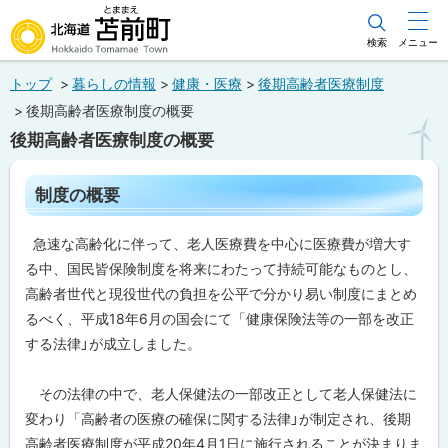
本
文
検索
メニュー
北海道苫前町
へ
トップ
暮らしの情報
健康・医療
後期高齢者医療制度
メ
Hokkaido Tomamae Town
後期高齢者医療制度の概要
ニ
後期高齢者医療制度の概要
ュ
ー
ペ
制度の概要
ー
へ
ジ
内
急速な高齢化に伴って、老人医療費を中心に医療費が増大す
目
次
る中、国民皆保険制度を将来にわたって持続可能なものとし、
制
高齢者世代と現役世代の負担を公平で分かり易い制度にまとめ
度
るべく、平成18年6月の国会にて「健康保険法等の一部を改正
の
概
する法律」が成立しました。
要
その法律の中で、老人保健法の一部改正として老人保健法に
関
連
変わり「高齢者の医療の確保に関する法律」が制定され、後期
情
高齢者医療制度が平成20年4月1日に施行されることが決まりま
報