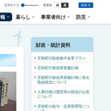
設
文字サイズ
背景色
白
黒
検索
定
情報
暮らし
事業者向け
防災
財政・統計資料
苫前町行財政集中改革プラン
苫前町行政改革実施計画
苫前町行政改革実施計画に係る
取組状況について
人事行政の運営等の状況の公表
について
苫前町の給与・定員管理等につ
いて