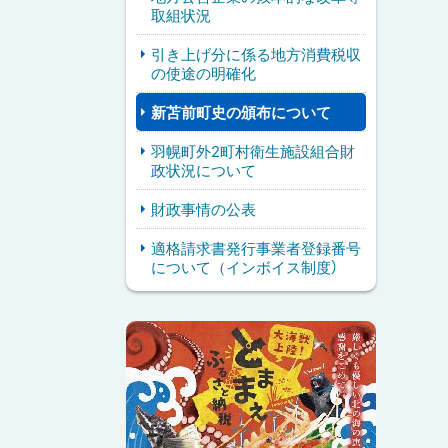
取組状況
引き上げ分に係る地方消費税収
の使途の明確化
新苫前町史の頒布について
羽幌町外2町村衛生施設組合財
政状況について
財政事情の公表
適格請求書発行事業者登録番号
について（インボイス制度）
ピ
サ
ッ
イ
ク
ド
ア
・