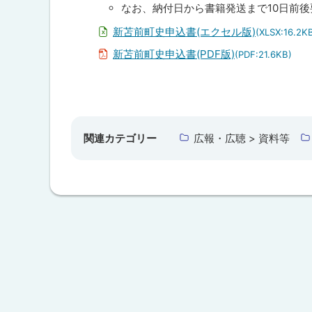
なお、納付日から書籍発送まで10日前
新苫前町史申込書(エクセル版)
(XLSX:16.2K
新苫前町史申込書(PDF版)
(PDF:21.6KB)
ト
ッ
プ
関連カテゴリー
広報・広聴 > 資料等
に
戻
る