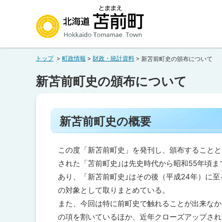
本
本
文
文
へ
へ
北海道苫前町
メ
戻
トップ
町政情報
財政・統計資料
新苫前町史の頒布について
ニ
る
Hokkaido Tomamae Town
ュ
メ
新苫前町史の頒布について
ー
ニ
へ
ュ
ペ
ー
新苫前町史の概要
ー
へ
ジ
内
戻
目
この度「新苫前町史」を発刊し、頒布することと
る
次
された「苫前町史」は先史時代から昭和55年頃
ペ
新
あり、「新苫前町史」はその後（平成24年）に至
苫
ー
の対象として取りまとめている。
前
町
ジ
また、今回は特に前町史で触れることが出来なか
史
の
の項を割いているほか、近年クローズアップされ
の