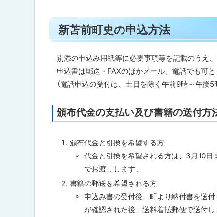
ト
新苫前町史の申込方法
ッ
プ
に
別添の申込み用紙等に必要事項等を記載のうえ、
戻
申込書は郵送・FAXのほかメール、電話でも可
る
（電話申込の受付は、土日を除く午前9時～午後5
頒布代金の支払い及び書籍の送付方
ト
ッ
プ
頒布代金と引換を希望する方
に
代金と引換を希望される方は、3月10日
戻
でお渡しします。
る
書籍の郵送を希望される方
申込み書の受付後、町より納付書を送付
が確認された後、送料着払郵便で送付し