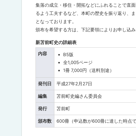
概
ト
集落の成立・移住・開拓などにふれることで直面
要
ッ
るよう工夫するなど、本町の歴史を振り返り、ま
プ
となっております。
新
苫
へ
頒布を希望する方は、下記要領によりお申し込み
前
戻
町
新苫前町史の詳細表
史
る
の
内容
B5版
申
込
全1,005ページ
方
1冊 7,000円（送料別途）
法
発刊日
平成27年2月27日
編集
苫前町史編さん委員会
発行
苫前町
頒布数
600冊（申込数が600冊に達した時点