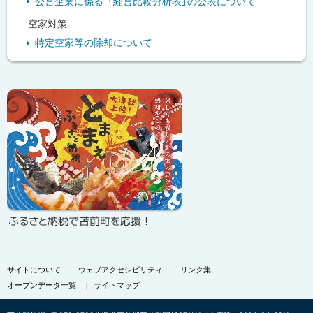
公営企業に係る「経営比較分析表」の公表について
空家対策
特定空家等の除却について
ピ
ッ
ク
ア
ッ
プ
ふるさと納税で苫前町を応援！
サイトについて
ウェブアクセシビリティ
リンク集
オープンデータ一覧
サイトマップ