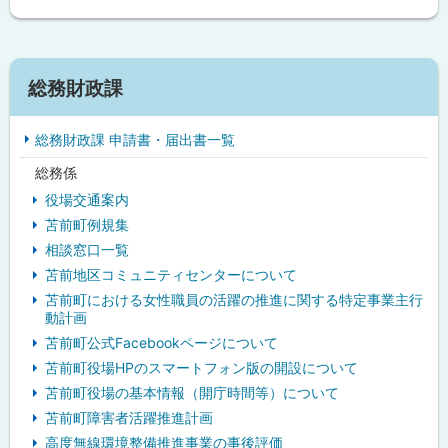
サ
総務財政課
イ
総務財政課 申請書・届出書一覧
ド
総務係
・
役場交通案内
メ
苫前町例規集
相談窓口一覧
ニ
苫前地区コミュニティセンターについて
ュ
苫前町における女性職員の活躍の推進に関する特定事業主行
動計画
ー
苫前町公式Facebookページについて
苫前町役場HPのスマートフォン版の開設について
苫前町役場の基本情報（開庁時間等）について
苫前町障害者活躍推進計画
高度無線環境整備推進事業の事後評価