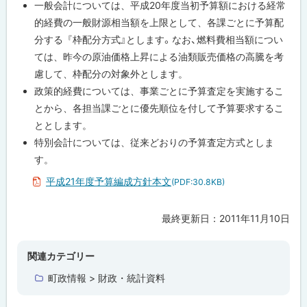
プ
一般会計については、平成20年度当初予算額における経常
て
に
的経費の一般財源相当額を上限として、各課ごとに予算配
戻
平
分する『枠配分方式』とします。なお、燃料費相当額につい
成
る
ては、昨今の原油価格上昇による油類販売価格の高騰を考
21
年
慮して、枠配分の対象外とします。
度
政策的経費については、事業ごとに予算査定を実施するこ
予
算
とから、各担当課ごとに優先順位を付して予算要求するこ
編
成
ととします。
方
特別会計については、従来どおりの予算査定方式としま
針
の
す。
概
要
平成21年度予算編成方針本文
(PDF:30.8KB)
最終更新日：
2011年11月10日
ト
ッ
プ
関連カテゴリー
に
町政情報 > 財政・統計資料
戻
る