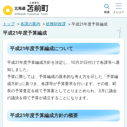
本
文
検索
メニュー
北海道苫前町
へ
トップ
各課の案内
総務財政課
平成21年度予算編成
メ
Hokkaido Tomamae Town
平成21年度予算編成
ニ
ュ
ペ
平成21年度予算編成について
ー
ー
ジ
へ
内
平成21年度予算編成方針を決定し、10月31日付けで各課等へ通
目
次
知しました。
平
予算に際しては、予算編成の基本的な考え方を示した「予算編
成
成方針」に基づき、各課等が予算要求を行います。その後、町
21
年
長の予算査定を経て予算案としてとりまとめられ、3月に議会
度
の議決を得て予算が成立することになります。
予
算
編
成
ト
平成21年度予算編成方針の概要
に
ッ
つ
い