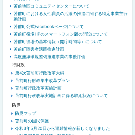
苫前地区コミュニティセンターについて
ュ
苫前町における女性職員の活躍の推進に関する特定事業主行
動計画
ー
苫前町公式Facebookページについて
苫前町役場HPのスマートフォン版の開設について
苫前町役場の基本情報（開庁時間等）について
苫前町障害者活躍推進計画
高度無線環境整備推進事業の事後評価
行財政
第4次苫前町行政改革大綱
苫前町行財政集中改革プラン
苫前町行政改革実施計画
苫前町行政改革実施計画に係る取組状況について
防災
防災マップ
苫前町の国民保護
令和3年5月20日から避難情報が新しくなりました