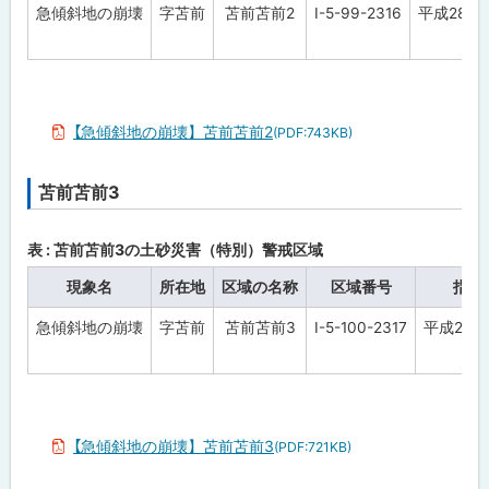
急傾斜地の崩壊
字苫前
苫前苫前2
Ⅰ-5-99-2316
平成28年
る
【急傾斜地の崩壊】苫前苫前2
(PDF:743KB)
苫前苫前3
ト
ッ
プ
表 : 苫前苫前3の土砂災害（特別）警戒区域
に
現象名
所在地
区域の名称
区域番号
指定
戻
急傾斜地の崩壊
字苫前
苫前苫前3
Ⅰ-5-100-2317
平成28年
る
【急傾斜地の崩壊】苫前苫前3
(PDF:721KB)