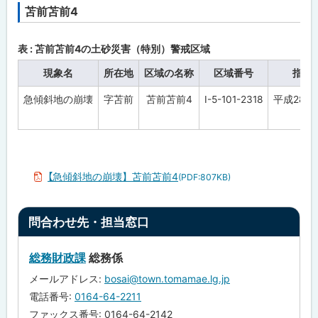
苫前苫前4
ト
ッ
プ
表 : 苫前苫前4の土砂災害（特別）警戒区域
に
現象名
所在地
区域の名称
区域番号
指定
戻
急傾斜地の崩壊
字苫前
苫前苫前4
Ⅰ-5-101-2318
平成28年
る
【急傾斜地の崩壊】苫前苫前4
(PDF:807KB)
ト
問合わせ先・担当窓口
ッ
プ
総務財政課
総務係
に
メールアドレス:
bosai@town.tomamae.lg.jp
戻
電話番号:
0164-64-2211
る
ファックス番号: 0164-64-2142