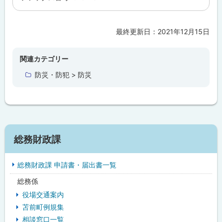
最終更新日：
2021年12月15日
ト
ッ
プ
関連カテゴリー
に
防災・防犯 > 防災
戻
る
サ
総務財政課
イ
総務財政課 申請書・届出書一覧
ド
総務係
・
役場交通案内
メ
苫前町例規集
相談窓口一覧
ニ