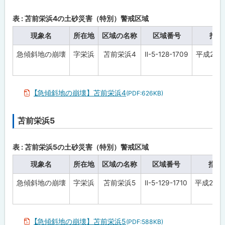
ッ
プ
表 : 苫前栄浜4の土砂災害（特別）警戒区域
に
現象名
所在地
区域の名称
区域番号
指定
戻
急傾斜地の崩壊
字栄浜
苫前栄浜4
Ⅱ-5-128-1709
平成28年
る
【急傾斜地の崩壊】苫前栄浜4
(PDF:626KB)
苫前栄浜5
ト
ッ
プ
表 : 苫前栄浜5の土砂災害（特別）警戒区域
に
現象名
所在地
区域の名称
区域番号
指定
戻
急傾斜地の崩壊
字栄浜
苫前栄浜5
Ⅱ-5-129-1710
平成28年
る
【急傾斜地の崩壊】苫前栄浜5
(PDF:588KB)