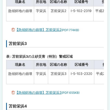
現象名
所在地
区域の名称
区域番号
指定
戻
急傾斜地の崩壊
字栄浜
苫前栄浜2
Ⅰ-5-102-2319
平成28年
る
【急傾斜地の崩壊】苫前栄浜2
(PDF:774KB)
苫前栄浜3
ト
ッ
プ
表 : 苫前栄浜3の土砂災害（特別）警戒区域
に
現象名
所在地
区域の名称
区域番号
指定
戻
急傾斜地の崩壊
字栄浜
苫前栄浜3
Ⅰ-5-103-2320
平成28年
る
【急傾斜地の崩壊】苫前栄浜3
(PDF:655KB)
苫前栄浜4
ト