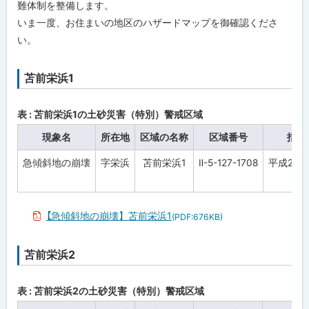
難体制を整備します。
いま一度、お住まいの地区のハザードマップを御確認くださ
い。
苫前栄浜1
ト
ッ
プ
表 : 苫前栄浜1の土砂災害（特別）警戒区域
に
現象名
所在地
区域の名称
区域番号
指定
戻
急傾斜地の崩壊
字栄浜
苫前栄浜1
Ⅱ-5-127-1708
平成28年
る
【急傾斜地の崩壊】苫前栄浜1
(PDF:676KB)
苫前栄浜2
ト
ッ
プ
表 : 苫前栄浜2の土砂災害（特別）警戒区域
に