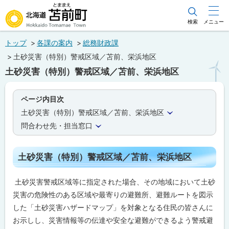
本
文
検索
メニュー
北海道苫前町
へ
トップ
各課の案内
総務財政課
メ
Hokkaido Tomamae Town
土砂災害（特別）警戒区域／苫前、栄浜地区
ニ
土砂災害（特別）警戒区域／苫前、栄浜地区
ュ
ー
ページ内目次
へ
土砂災害（特別）警戒区域／苫前、栄浜地区
問合わせ先・担当窓口
土砂災害（特別）警戒区域／苫前、栄浜地区
土砂災害警戒区域等に指定された場合、その地域において土砂
災害の危険性のある区域や最寄りの避難所、避難ルートを図示
した「土砂災害ハザードマップ」を対象となる住民の皆さんに
お示しし、災害情報等の伝達や安全な避難ができるよう警戒避