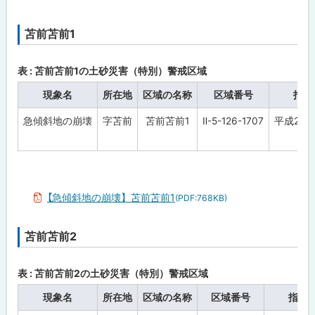
苫前苫前1
ト
ッ
プ
表 : 苫前苫前1の土砂災害（特別）警戒区域
に
現象名
所在地
区域の名称
区域番号
指定
戻
急傾斜地の崩壊
字苫前
苫前苫前1
Ⅱ-5-126-1707
平成28年
る
【急傾斜地の崩壊】苫前苫前1
(PDF:768KB)
苫前苫前2
ト
ッ
プ
表 : 苫前苫前2の土砂災害（特別）警戒区域
に
現象名
所在地
区域の名称
区域番号
指定
戻