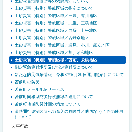
土砂災害危険個所等の緊急周知について
土砂災害（特別）警戒区域の指定について
土砂災害（特別）警戒区域／三豊、香川地区
土砂災害（特別）警戒区域／九重、三渓地区
土砂災害（特別）警戒区域／力昼、上平地区
土砂災害（特別）警戒区域／古丹別地区
土砂災害（特別）警戒区域／岩見、小川、霧立地区
土砂災害（特別）警戒区域／旭、昭和地区
土砂災害（特別）警戒区域／苫前、栄浜地区
指定緊急避難場所及び指定避難所について
新たな防災気象情報（令和8年5月29日運用開始）について
苫前町の防災
苫前町メール配信サービス
苫前町同報系防災行政無線の運用について
苫前町地域防災計画の策定について
道路通行規制区間への進入の危険性と適切な う回路の使用
について
人事行政