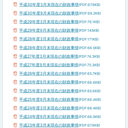
平成30年度3月末現在の財政事情
(PDF:67.9KB)
平成30年度9月末現在の財政事情
(PDF:69.2KB)
平成29年度3月末現在の財政事情
(PDF:76.1KB)
平成29年度9月末現在の財政事情
(PDF:145KB)
平成28年度3月末現在の財政事情
(PDF:171KB)
平成28年度9月末現在の財政事情
(PDF:66.5KB)
平成27年度3月末現在の財政事情
(PDF:74.3KB)
平成27年度9月末現在の財政事情
(PDF:75.3KB)
平成26年度3月末現在の財政事情
(PDF:65.7KB)
平成26年度9月末現在の財政事情
(PDF:66.6KB)
平成25年度3月末現在の財政事情
(PDF:65.6KB)
平成25年度9月末現在の財政事情
(PDF:66.4KB)
平成24年度3月末現在の財政事情
(PDF:66.4KB)
平成24年度9月末現在の財政事情
(PDF:66.9KB)
平成23年度3月末現在の財政事情
(PDF:67.9KB)