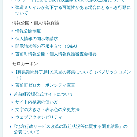
弾道ミサイルが落下する可能性がある場合にとるべき行動に
ついて
情報公開・個人情報保護
情報公開制度
個人情報の開示等請求
開示請求等の不服申立て（Q&A）
苫前町情報公開・個人情報保護審査会概要
ゼロカーボン
【募集期間終了】町民意見の募集について（パブリックコメン
ト）
苫前町ゼロカーボンシティ宣言
苫前町役場公式サイトについて
サイト内検索の使い方
文字の大きさ・表示色の変更方法
ウェブアクセシビリティ
「地方行政サービス改革の取組状況等に関する調査結果」の
公表について