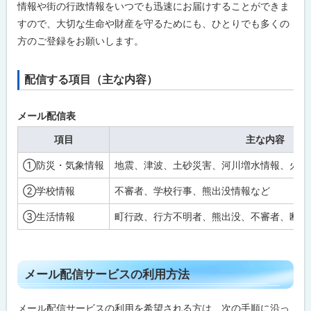
情報や街の行政情報をいつでも迅速にお届けすることができま
すので、大切な生命や財産を守るためにも、ひとりでも多くの
方のご登録をお願いします。
配信する項目（主な内容）
ト
ッ
プ
メール配信表
に
項目
主な内容
戻
①防災・気象情報
地震、津波、土砂災害、河川増水情報、火災
る
②学校情報
不審者、学校行事、熊出没情報など
③生活情報
町行政、行方不明者、熊出没、不審者、断水
ト
メール配信サービスの利用方法
ッ
プ
メール配信サービスの利用を希望される方は、次の手順に沿っ