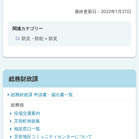
最終更新日：
2022年1月27日
ト
ッ
プ
関連カテゴリー
に
防災・防犯 > 防災
戻
る
サ
総務財政課
イ
総務財政課 申請書・届出書一覧
ド
総務係
・
役場交通案内
メ
苫前町例規集
相談窓口一覧
ニ
苫前地区コミュニティセンターについて