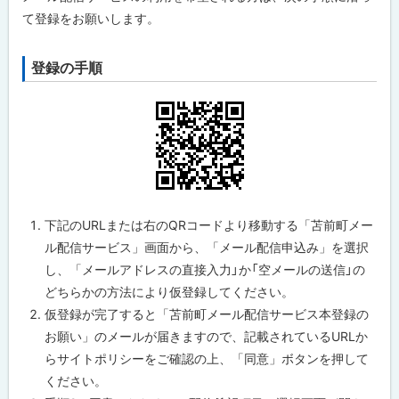
に
て登録をお願いします。
戻
る
登録の手順
ト
ッ
プ
に
戻
る
下記のURLまたは右のQRコードより移動する「苫前町メー
ル配信サービス」画面から、「メール配信申込み」を選択
し、「メールアドレスの直接入力」か「空メールの送信」の
どちらかの方法により仮登録してください。
仮登録が完了すると「苫前町メール配信サービス本登録の
お願い」のメールが届きますので、記載されているURLか
らサイトポリシーをご確認の上、「同意」ボタンを押して
ください。