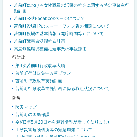
ュ
苫前町における女性職員の活躍の推進に関する特定事業主行
動計画
ー
苫前町公式Facebookページについて
苫前町役場HPのスマートフォン版の開設について
苫前町役場の基本情報（開庁時間等）について
苫前町障害者活躍推進計画
高度無線環境整備推進事業の事後評価
行財政
第4次苫前町行政改革大綱
苫前町行財政集中改革プラン
苫前町行政改革実施計画
苫前町行政改革実施計画に係る取組状況について
防災
防災マップ
苫前町の国民保護
令和3年5月20日から避難情報が新しくなりました
土砂災害危険個所等の緊急周知について