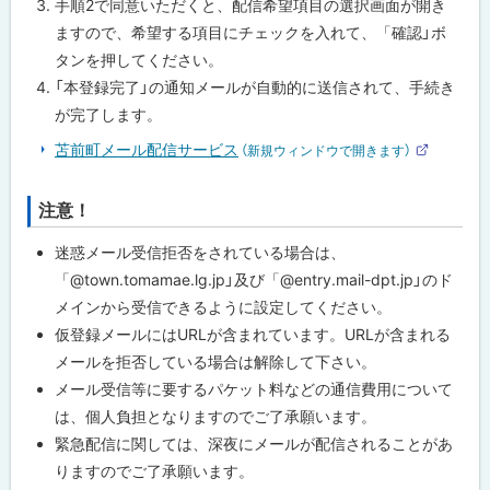
手順2で同意いただくと、配信希望項目の選択画面が開き
ますので、希望する項目にチェックを入れて、「確認」ボ
タンを押してください。
「本登録完了」の通知メールが自動的に送信されて、手続き
が完了します。
苫前町メール配信サービス
（新規ウィンドウで開きます）
外
部
サ
注意！
ト
イ
ト
ッ
迷惑メール受信拒否をされている場合は、
プ
「@town.tomamae.lg.jp」及び「@entry.mail-dpt.jp」のド
に
メインから受信できるように設定してください。
戻
仮登録メールにはURLが含まれています。URLが含まれる
る
メールを拒否している場合は解除して下さい。
メール受信等に要するパケット料などの通信費用について
は、個人負担となりますのでご了承願います。
緊急配信に関しては、深夜にメールが配信されることがあ
りますのでご了承願います。