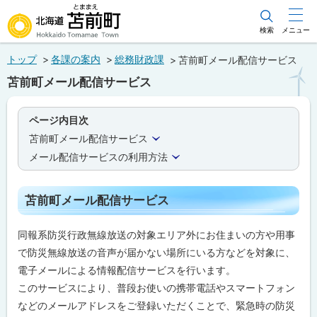
本
文
検索
メニュー
北海道苫前町
へ
トップ
各課の案内
総務財政課
苫前町メール配信サービス
メ
Hokkaido Tomamae Town
苫前町メール配信サービス
ニ
ュ
ページ内目次
ー
苫前町メール配信サービス
へ
メール配信サービスの利用方法
苫前町メール配信サービス
同報系防災行政無線放送の対象エリア外にお住まいの方や用事
で防災無線放送の音声が届かない場所にいる方などを対象に、
電子メールによる情報配信サービスを行います。
このサービスにより、普段お使いの携帯電話やスマートフォン
などのメールアドレスをご登録いただくことで、緊急時の防災