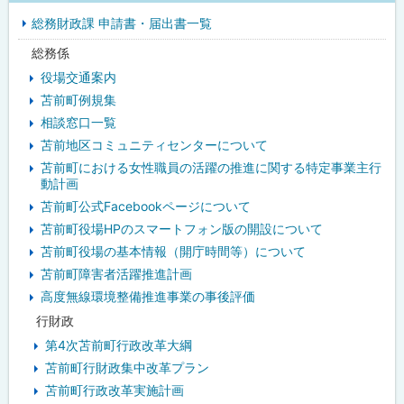
総務財政課 申請書・届出書一覧
ド
総務係
・
役場交通案内
メ
苫前町例規集
相談窓口一覧
ニ
苫前地区コミュニティセンターについて
ュ
苫前町における女性職員の活躍の推進に関する特定事業主行
動計画
ー
苫前町公式Facebookページについて
苫前町役場HPのスマートフォン版の開設について
苫前町役場の基本情報（開庁時間等）について
苫前町障害者活躍推進計画
高度無線環境整備推進事業の事後評価
行財政
第4次苫前町行政改革大綱
苫前町行財政集中改革プラン
苫前町行政改革実施計画