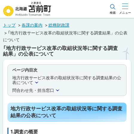
本
文
検索
メニュー
北海道苫前町
へ
トップ
各課の案内
総務財政課
メ
Hokkaido Tomamae Town
「地方行政サービス改革の取組状況等に関する調査結果」の公表
ニ
について
ュ
「地方行政サービス改革の取組状況等に関する調査
結果」の公表について
ー
へ
ページ内目次
地方行政サービス改革の取組状況等に関する調査結果の公
表について
問合わせ先・担当窓口
地方行政サービス改革の取組状況等に関する調査
結果の公表について
1.調査の概要