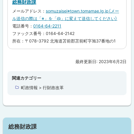
総務財政課
に
メールアドレス：
somuzaisei※town.tomamae.lg.jp（メー
戻
ル送信の際は「※」を「@」に変えて送信してください）
る
電話番号：
0164-64-2211
ファックス番号：0164-64-2142
所在：〒078-3792 北海道苫前郡苫前町字旭37番地の1
最終更新日:
2023年6月2日
ト
ッ
プ
関連カテゴリー
に
町政情報 > 行財政改革
戻
る
サ
総務財政課
イ