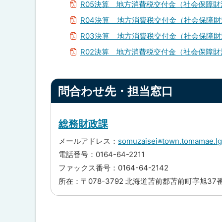
戻
R05決算 地方消費税交付金（社会保障
る
R04決算 地方消費税交付金（社会保障
R03決算 地方消費税交付金（社会保障
R02決算 地方消費税交付金（社会保障
ト
問合わせ先・担当窓口
ッ
プ
に
総務財政課
戻
メールアドレス：
somuzaisei※town.tom
る
電話番号：0164-64-2211
ファックス番号：0164-64-2142
所在：〒078-3792 北海道苫前郡苫前町字旭37
ト