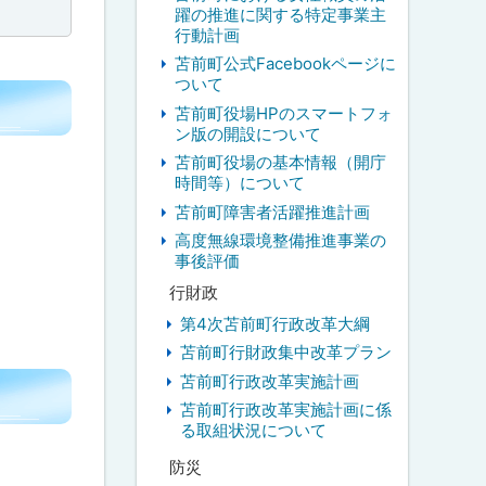
躍の推進に関する特定事業主
行動計画
苫前町公式Facebookページに
ついて
苫前町役場HPのスマートフォ
ン版の開設について
苫前町役場の基本情報（開庁
時間等）について
苫前町障害者活躍推進計画
高度無線環境整備推進事業の
事後評価
行財政
第4次苫前町行政改革大綱
苫前町行財政集中改革プラン
苫前町行政改革実施計画
苫前町行政改革実施計画に係
る取組状況について
防災