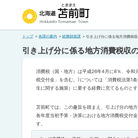
本
本
文
文
へ
へ
北海道苫前町
メ
戻
トップ
各課の案内
総務財政課
引き上げ分に係る地方消費税収
ニ
る
Hokkaido Tomamae Town
ュ
メ
引き上げ分に係る地方消費税収
ー
ニ
へ
ュ
消費税（国・地方）は平成26年4月に8％、令和
ー
税交付金」を含む。）については「消費税法第1
へ
生に関する施策）に要する経費に充てるものとす
戻
る
苫前町では、この趣旨を踏まえ、引上げ分の地方
ペ
各年度当初予算・決算における地方消費税交付金
ー
す。
ジ
の