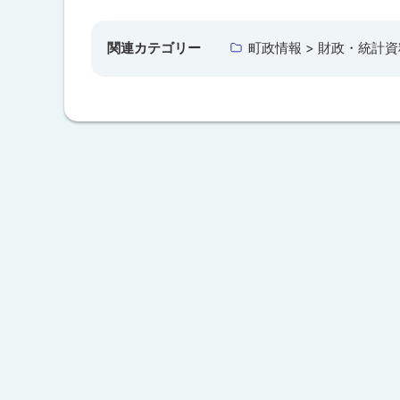
ッ
プ
関連カテゴリー
町政情報 > 財政・統計資
に
戻
る