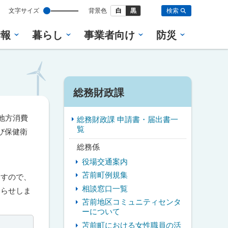
設
文字サイズ
背景色
白
黒
検索
定
情報
暮らし
事業者向け
防災
サ
総務財政課
イ
地方消費
総務財政課 申請書・届出書一
ド
覧
び保健衛
・
総務係
役場交通案内
メ
苫前町例規集
ますので、
ニ
相談窓口一覧
知らせしま
苫前地区コミュニティセンタ
ュ
ーについて
ー
苫前町における女性職員の活