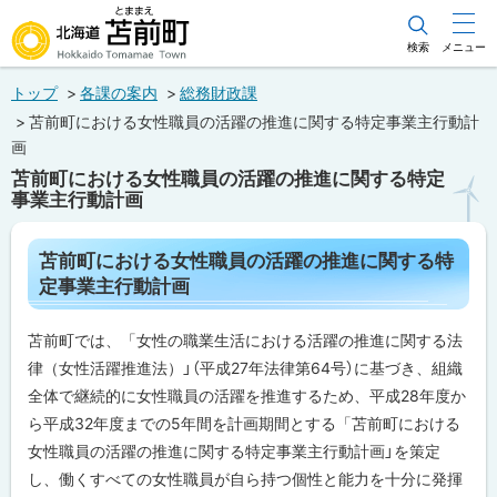
本
文
検索
メニュー
北海道苫前町
へ
トップ
各課の案内
総務財政課
メ
Hokkaido Tomamae Town
苫前町における女性職員の活躍の推進に関する特定事業主行動計
ニ
画
ュ
苫前町における女性職員の活躍の推進に関する特定
事業主行動計画
ー
へ
ペ
苫前町における女性職員の活躍の推進に関する特
ー
定事業主行動計画
ジ
内
目
苫前町では、「女性の職業生活における活躍の推進に関する法
次
律（女性活躍推進法）」（平成27年法律第64号）に基づき、組織
苫
前
全体で継続的に女性職員の活躍を推進するため、平成28年度か
町
に
ら平成32年度までの5年間を計画期間とする「苫前町における
お
女性職員の活躍の推進に関する特定事業主行動計画」を策定
け
る
し、働くすべての女性職員が自ら持つ個性と能力を十分に発揮
女