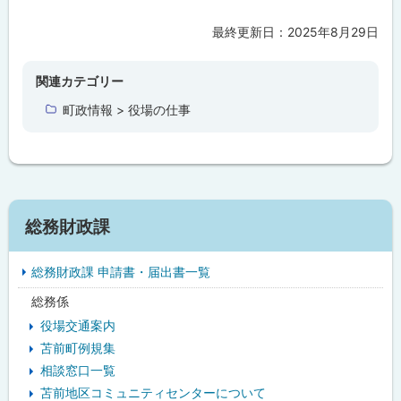
女
性
活
最終更新日：
2025年8月29日
ト
躍
ッ
推
進
プ
関連カテゴリー
法
に
第
町政情報 > 役場の仕事
15
戻
条
第
る
6
項
に
基
サ
づ
総務財政課
く
イ
特
定
総務財政課 申請書・届出書一覧
事
ド
業
総務係
主
・
行
役場交通案内
動
メ
計
苫前町例規集
画
相談窓口一覧
ニ
の
実
苫前地区コミュニティセンターについて