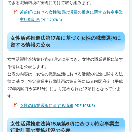
できる職場環境の実現に向けて取り組みます。
性
職
苫前町における女性職員の活躍の推進に関する特定事業
員
の
主行動計画
(PDF:207KB)
活
躍
の
ト
推
女性活躍推進法第17条に基づく女性の職業選択に
進
ッ
資する情報の公表
に
プ
関
す
に
女性活躍推進法第17条の規定に基づき、女性の職業選択に資す
る
特
戻
る情報を公表します。
定
る
公表の内容は、女性の職業生活における活躍の推進に関する法
事
業
律に基づく特定事業主行動計画の策定等に係る内閣府令（平成
主
27年内閣府令第61号）により定められた13項目となっていま
行
動
す。
計
画
女性の職業選択に資する情報
(PDF:198KB)
女
性
ト
女性活躍推進法第15条第6項に基づく特定事業主
活
ッ
躍
行動計画の実施状況の公表