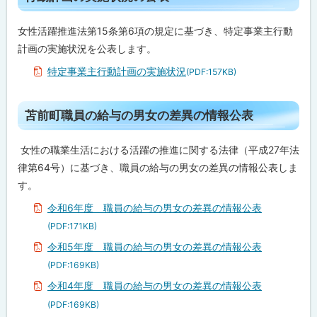
推
プ
進
法
に
女性活躍推進法第15条第6項の規定に基づき、特定事業主行動
第
戻
計画の実施状況を公表します。
17
条
る
特定事業主行動計画の実施状況
(PDF:157KB)
に
基
づ
く
ト
苫前町職員の給与の男女の差異の情報公表
女
ッ
性
の
プ
女性の職業生活における活躍の推進に関する法律（平成27年法
職
に
業
律第64号）に基づき、職員の給与の男女の差異の情報公表しま
選
戻
す。
択
に
る
令和6年度 職員の給与の男女の差異の情報公表
資
す
(PDF:171KB)
る
情
令和5年度 職員の給与の男女の差異の情報公表
報
の
(PDF:169KB)
公
令和4年度 職員の給与の男女の差異の情報公表
表
(PDF:169KB)