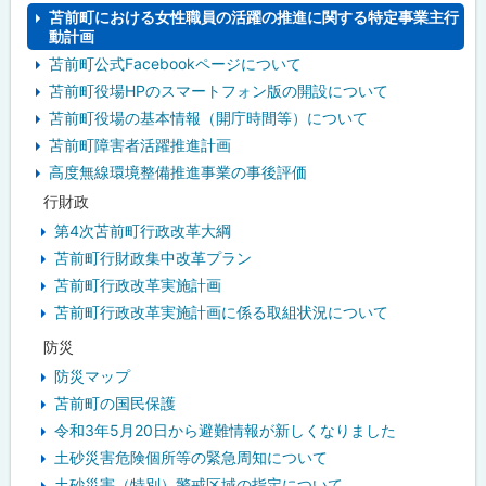
施
ュ
苫前町における女性職員の活躍の推進に関する特定事業主行
状
況
動計画
ー
の
苫前町公式Facebookページについて
公
表
苫前町役場HPのスマートフォン版の開設について
苫前町役場の基本情報（開庁時間等）について
苫
苫前町障害者活躍推進計画
前
町
高度無線環境整備推進事業の事後評価
職
行財政
員
の
第4次苫前町行政改革大綱
給
与
苫前町行財政集中改革プラン
の
苫前町行政改革実施計画
男
女
苫前町行政改革実施計画に係る取組状況について
の
差
防災
異
防災マップ
の
情
苫前町の国民保護
報
公
令和3年5月20日から避難情報が新しくなりました
表
土砂災害危険個所等の緊急周知について
土砂災害（特別）警戒区域の指定について