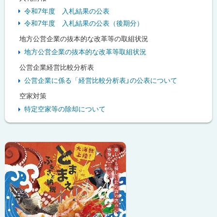
令和7年度 入札結果の公表
令和7年度 入札結果の公表（後期分）
地方公営企業の抜本的な改革等の取組状況
地方公営企業の抜本的な改革等取組状況
公営企業経営比較分析表
公営企業に係る「経営比較分析表」の公表について
空家対策
特定空家等の除却について
ピ
ッ
ク
ア
ッ
プ