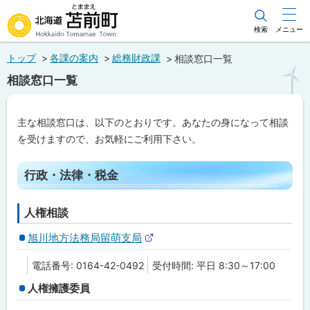
本
文
検索
メニュー
北海道苫前町
へ
トップ
各課の案内
総務財政課
相談窓口一覧
メ
Hokkaido Tomamae Town
相談窓口一覧
ニ
ュ
主な相談窓口は、以下のとおりです。あなたの身になって相談
ー
を受けますので、お気軽にご利用下さい。
へ
ペ
行政・法律・税金
ー
ジ
内
目
人権相談
次
旭川地方法務局留萌支局
行
外
政
部
・
電話番号: 0164-42-0492
受付時間: 平日 8:30～17:00
サ
法
イ
律
人権擁護委員
ト
・
税