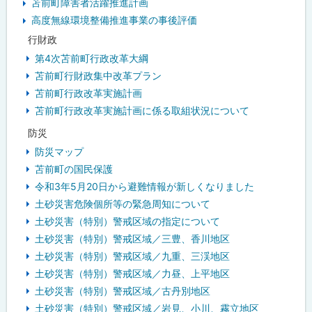
苫前町障害者活躍推進計画
高度無線環境整備推進事業の事後評価
行財政
第4次苫前町行政改革大綱
苫前町行財政集中改革プラン
苫前町行政改革実施計画
苫前町行政改革実施計画に係る取組状況について
防災
防災マップ
苫前町の国民保護
令和3年5月20日から避難情報が新しくなりました
土砂災害危険個所等の緊急周知について
土砂災害（特別）警戒区域の指定について
土砂災害（特別）警戒区域／三豊、香川地区
土砂災害（特別）警戒区域／九重、三渓地区
土砂災害（特別）警戒区域／力昼、上平地区
土砂災害（特別）警戒区域／古丹別地区
土砂災害（特別）警戒区域／岩見、小川、霧立地区