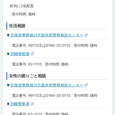
町内に2名配置
受付時間: 随時
生活相談
北海道警察旭川方面本部警察相談センター
外
部
電話番号: #9110又は0166-35-0110
受付時間: 随時
サ
イ
羽幌警察署
ト
外
部
電話番号: 62-1110
受付時間: 随時
サ
イ
ト
女性の困りごと相談
北海道警察旭川方面本部警察相談センター
外
部
電話番号: #9110又は0166-35-0110
受付時間: 随時
サ
イ
羽幌警察署
ト
外
部
電話番号: 62-1110
受付時間: 随時