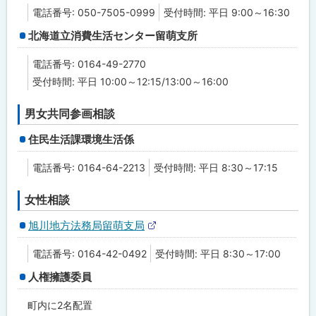
る
部
電話番号: 050-7505-0999
受付時間: 平日 9:00～16:30
サ
イ
北海道立消費生活センター留萌支所
ト
電話番号: 0164-49-2770
受付時間: 平日 10:00～12:15/13:00～16:00
男女共同参画相談
住民生活課環境生活係
電話番号: 0164-64-2213
受付時間: 平日 8:30～17:15
女性相談
旭川地方法務局留萌支局
外
部
電話番号: 0164-42-0492
受付時間: 平日 8:30～17:00
サ
イ
人権擁護委員
ト
町内に2名配置