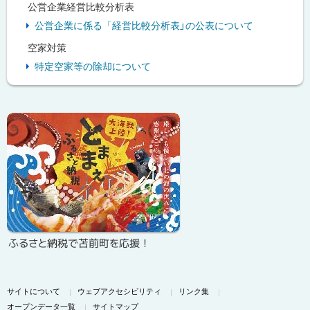
公営企業経営比較分析表
公営企業に係る「経営比較分析表」の公表について
空家対策
特定空家等の除却について
ピ
ッ
ク
ア
ッ
プ
ふるさと納税で苫前町を応援！
サイトについて
ウェブアクセシビリティ
リンク集
オープンデータ一覧
サイトマップ