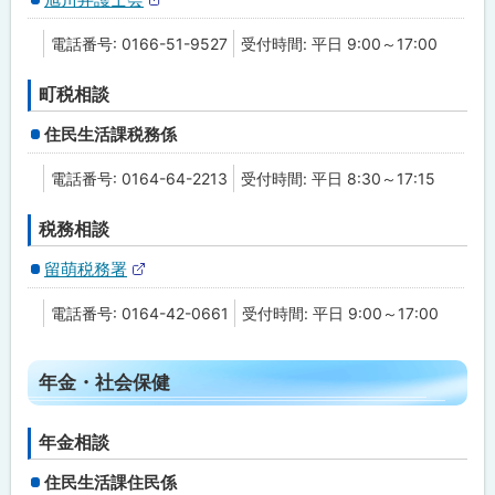
者
外
・
部
障
電話番号: 0166-51-9527
受付時間: 平日 9:00～17:00
サ
害
イ
者
ト
・
町税相談
福
祉
住民生活課税務係
医
電話番号: 0164-64-2213
受付時間: 平日 8:30～17:15
療
・
健
税務相談
康
留萌税務署
外
そ
部
の
電話番号: 0164-42-0661
受付時間: 平日 9:00～17:00
サ
他
イ
ト
ト
年金・社会保健
ッ
プ
年金相談
に
住民生活課住民係
戻