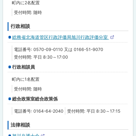
金
町内に2名配置
受付時間: 随時
年
金
・
行政相談
社
会
総務省北海道管区行政評価局旭川行政評価分室
保
外
健
部
電話番号: 0570-09-0110 又は 0166-51-9070
サ
イ
受付時間: 平日 8:30～17:00
生
ト
活
行政相談員
・
家
庭
町内に1名配置
受付時間: 随時
子
ど
総合政策室総合政策係
も
・
教
電話番号: 0164-64-2040
受付時間: 平日 8:30～17:15
育
法律相談
高
齢
旭川弁護士会