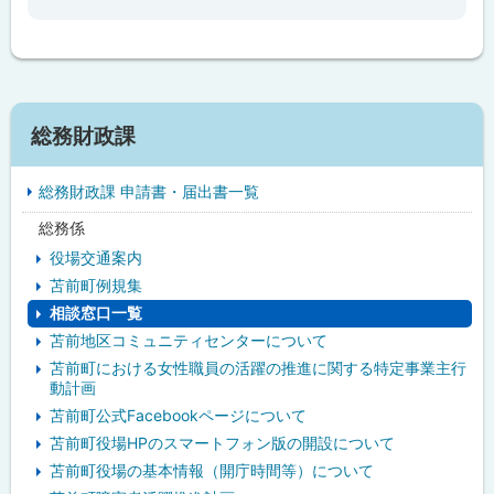
戻
る
サ
総務財政課
イ
総務財政課 申請書・届出書一覧
ド
総務係
・
役場交通案内
メ
苫前町例規集
相談窓口一覧
ニ
苫前地区コミュニティセンターについて
ュ
苫前町における女性職員の活躍の推進に関する特定事業主行
動計画
ー
苫前町公式Facebookページについて
苫前町役場HPのスマートフォン版の開設について
苫前町役場の基本情報（開庁時間等）について