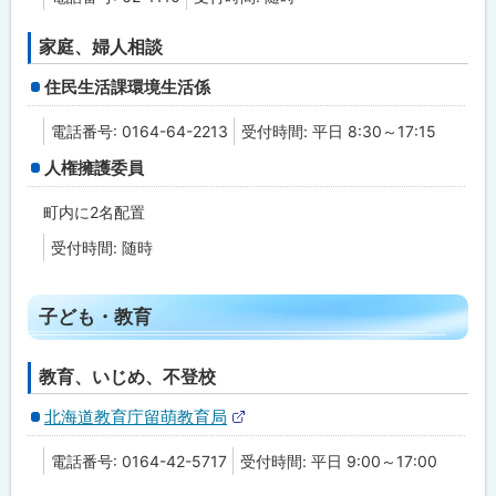
サ
イ
ト
家庭、婦人相談
住民生活課環境生活係
電話番号: 0164-64-2213
受付時間: 平日 8:30～17:15
人権擁護委員
町内に2名配置
受付時間: 随時
ト
子ども・教育
ッ
プ
教育、いじめ、不登校
に
北海道教育庁留萌教育局
戻
外
る
部
電話番号: 0164-42-5717
受付時間: 平日 9:00～17:00
サ
イ