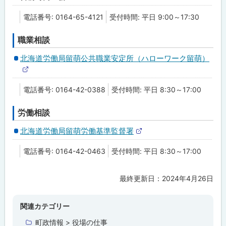
電話番号: 0164-65-4121
受付時間: 平日 9:00～17:30
職業相談
北海道労働局留萌公共職業安定所（ハローワーク留萌）
外
部
電話番号: 0164-42-0388
受付時間: 平日 8:30～17:00
サ
イ
ト
労働相談
北海道労働局留萌労働基準監督署
外
部
電話番号: 0164-42-0463
受付時間: 平日 8:30～17:00
サ
イ
ト
最終更新日：
2024年4月26日
ト
ッ
プ
関連カテゴリー
に
町政情報 > 役場の仕事