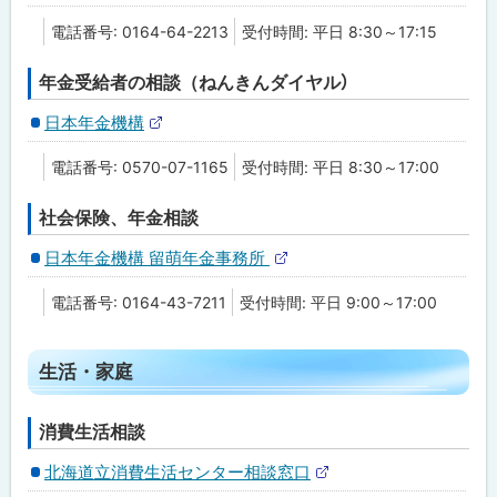
る
電話番号: 0164-64-2213
受付時間: 平日 8:30～17:15
年金受給者の相談（ねんきんダイヤル）
日本年金機構
外
部
電話番号: 0570-07-1165
受付時間: 平日 8:30～17:00
サ
イ
ト
社会保険、年金相談
日本年金機構 留萌年金事務所
外
部
電話番号: 0164-43-7211
受付時間: 平日 9:00～17:00
サ
イ
ト
ト
生活・家庭
ッ
プ
消費生活相談
に
北海道立消費生活センター相談窓口
戻
外