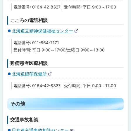
部
電話番号: 0164-42-8327
受付時間: 平日 9:00～17:00
サ
イ
ト
こころの電話相談
北海道立精神保健福祉センター
外
部
電話番号: 011-864-7171
サ
イ
受付時間: 平日 9:00～17:00/土曜日 9:00～13:00
ト
難病患者医療相談
北海道留萌保健所
外
部
電話番号: 0164-42-8327
受付時間: 平日 9:00～17:00
サ
イ
ト
ト
その他
ッ
プ
交通事故相談
に
日弁連交通事故相談センター
戻