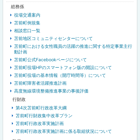
総務係
・
役場交通案内
メ
苫前町例規集
相談窓口一覧
ニ
苫前地区コミュニティセンターについて
ュ
苫前町における女性職員の活躍の推進に関する特定事業主行
動計画
ー
苫前町公式Facebookページについて
苫前町役場HPのスマートフォン版の開設について
苫前町役場の基本情報（開庁時間等）について
苫前町障害者活躍推進計画
高度無線環境整備推進事業の事後評価
行財政
第4次苫前町行政改革大綱
苫前町行財政集中改革プラン
苫前町行政改革実施計画
苫前町行政改革実施計画に係る取組状況について