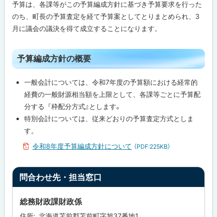
予算は、各課等がこの予算編成方針に基づき予算要求を行った
のち、町長の予算査定を経て予算案としてとりまとめられ、3
月に議会の議決を得て成立することになります。
ト
予算編成方針の概要
ッ
プ
一般会計については、令和7年度の予算額における経常的
に
経費の一般財源相当額を上限として、各課等ごとに予算配
戻
分する『枠配分方式』とします。
る
特別会計については、従来どおりの予算査定方式としま
す。
令和8年度予算編成方針について
（PDF:225KB）
ト
問合わせ先・担当窓口
ッ
プ
総務財政課財政係
に
住所
北海道苫前郡苫前町字旭37番地1