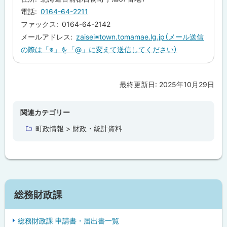
戻
電話
0164-64-2211
る
ファックス
0164-64-2142
メールアドレス
zaisei※town.tomamae.lg.jp（メール送信
の際は「※」を「@」に変えて送信してください）
最終更新日:
2025年10月29日
ト
ッ
プ
関連カテゴリー
に
町政情報 > 財政・統計資料
戻
る
サ
総務財政課
イ
総務財政課 申請書・届出書一覧
ド