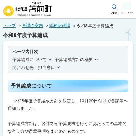
本
文
検索
メニュー
北海道苫前町
へ
トップ
各課の案内
総務財政課
令和8年度予算編成
メ
Hokkaido Tomamae Town
令和8年度予算編成
ニ
ュ
ページ内目次
ー
予算編成について
予算編成方針の概要
へ
問合わせ先・担当窓口
予算編成について
令和8年度予算編成方針を決定し、10月29日付けで各課等へ
通知しました。
予算編成方針は、各課等が予算要求を行うにあたっての基本的
な考え方や留意事項をまとめたものです。