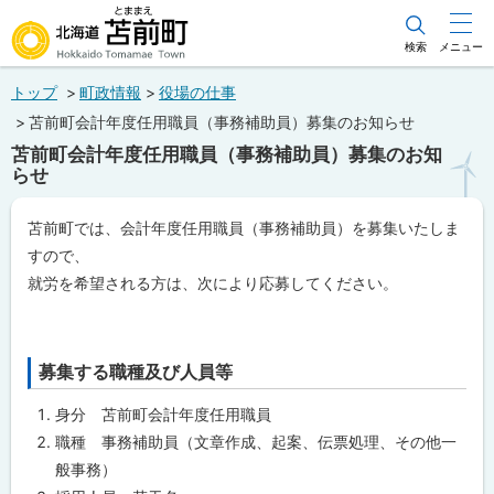
本
文
検索
メニュー
北海道苫前町
へ
トップ
町政情報
役場の仕事
メ
Hokkaido Tomamae Town
苫前町会計年度任用職員（事務補助員）募集のお知らせ
ニ
苫前町会計年度任用職員（事務補助員）募集のお知
ュ
らせ
ー
ペ
苫前町では、会計年度任用職員（事務補助員）を募集いたしま
へ
ー
すので、
ジ
内
就労を希望される方は、次により応募してください。
目
次
任
用
募集する職種及び人員等
ト
期
間
ッ
身分 苫前町会計年度任用職員
プ
職種 事務補助員（文章作成、起案、伝票処理、その他一
問
に
合
般事務）
わ
戻