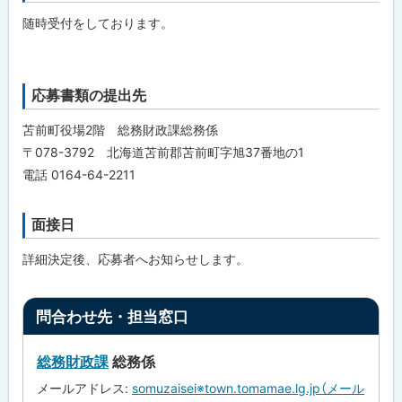
ッ
随時受付をしております。
プ
に
戻
応募書類の提出先
ト
る
ッ
苫前町役場2階 総務財政課総務係
プ
〒078-3792 北海道苫前郡苫前町字旭37番地の1
に
電話 0164-64-2211
戻
る
面接日
ト
ッ
詳細決定後、応募者へお知らせします。
プ
に
ト
戻
問合わせ先・担当窓口
ッ
る
プ
総務財政課
総務係
に
メールアドレス:
somuzaisei※town.tomamae.lg.jp（メール
戻