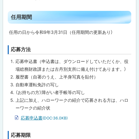
ト
任用期間
ッ
プ
任用の日から令和9年3月31日（任用期間の更新あり）
に
戻
応募方法
ト
る
ッ
応募申込書（申込書は、ダウンロードしていただくか、役
プ
場総務財政課または古丹別支所に備え付けてあります。）
に
履歴書（自署のうえ、上半身写真を貼付）
戻
自動車運転免許の写し
る
（お持ちの方）障がい者手帳等の写し
上記に加え、ハローワークの紹介で応募される方は、ハロ
ーワークの紹介状
応募申込書
(DOC:36.0KB)
応募期限
ト