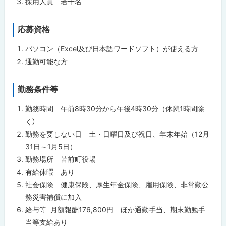
せ
採用人員 若干名
る
先
・
担
応募資格
ト
当
窓
ッ
パソコン（Excel及び日本語ワードソフト）が使える方
口
プ
通勤可能な方
に
戻
勤務条件等
ト
る
ッ
勤務時間 午前8時30分から午後4時30分（休憩1時間除
プ
く）
に
勤務を要しない日 土・日曜日及び祝日、年末年始（12月
戻
31日～1月5日）
る
勤務場所 苫前町役場
有給休暇 あり
社会保険 健康保険、厚生年金保険、雇用保険、非常勤公
務災害補償に加入
給与等 月額報酬176,800円 ほか通勤手当、期末勤勉手
当等支給あり