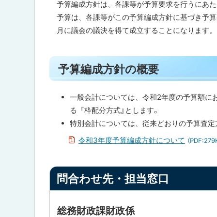
予算編成方針は、各課等が予算要求を行うにあた
ト
予算は、各課等がこの予算編成方針に基づき予算
ッ
月に議会の議決を得て成立することになります。
プ
へ
ト
戻
予算編成方針の概要
ッ
る
プ
に
一般会計については、令和2年度の予算額に
戻
る『枠配分方式』とします。
る
特別会計については、従来どおりの予算査定
令和3年度予算編成方針について
（PDF:279
ト
問合わせ先・担当窓口
ッ
プ
に
総務財政課財政係