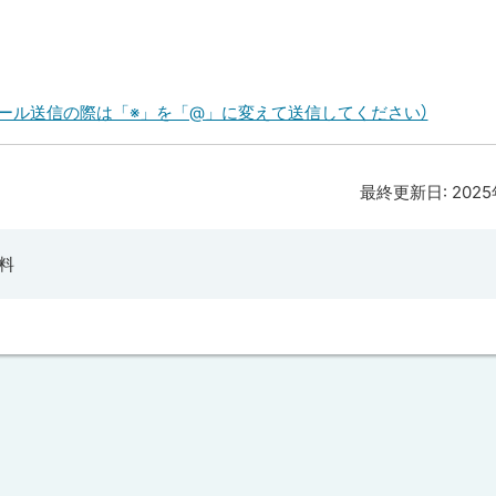
.lg.jp（メール送信の際は「※」を「@」に変えて送信してください）
最終更新日:
202
料