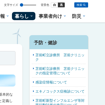
設
文字サイズ
背景色
白
黒
検索
定
情報
暮らし
事業者向け
防災
予防・健診
苫前町立診療所 苫前クリニッ
ク
苫前町立診療所 苫前クリニッ
クの指定管理について
感染症情報について
エキノコックス症検診について
基本的な
苫前町新型インフルエンザ等対
と定義し
策行動計画の改定について