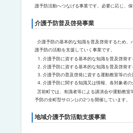
に
護予防活動へつなげる事業です。必要に応じ、保
戻
る
介護予防普及啓発事業
ト
ッ
プ
介護予防の基本的な知識を普及啓発するため、
に
護予防の活動を支援していく事業です。
戻
介護予防に資する基本的な知識を普及啓発す
る
介護予防に資する基本的な知識を普及啓発す
介護予防の普及啓発に資する運動教室等の介
介護予防に関する知識又は情報、各対象者の
苫前町では、有識者等による講演会や運動教室
予防の全町型サロン)」の2つを開催しています。
地域介護予防活動支援事業
ト
ッ
プ