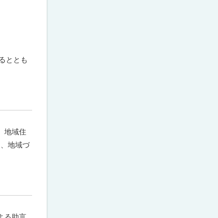
するととも
。地域住
め、地域づ
よる助言