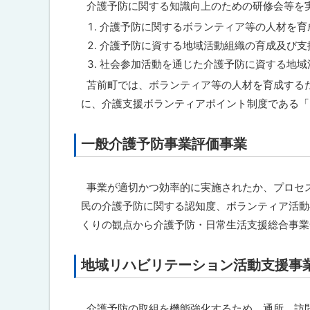
介護予防に関する知識向上のための研修会等を
に
介護予防に関するボランティア等の人材を育
戻
介護予防に資する地域活動組織の育成及び支
る
社会参加活動を通じた介護予防に資する地域
苫前町では、ボランティア等の人材を育成する
に、介護支援ボランティアポイント制度である「
一般介護予防事業評価事業
ト
ッ
プ
事業が適切かつ効率的に実施されたか、プロセ
に
民の介護予防に関する認知度、ボランティア活動
戻
くりの観点から介護予防・日常生活支援総合事業
る
地域リハビリテーション活動支援事
ト
ッ
プ
介護予防の取組を機能強化するため、通所、訪