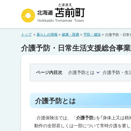
本
本
文
文
へ
へ
北海道苫前町
メ
戻
トップ
暮らしの情報
健康・医療
予防・健診
介護予防・日常
ニ
る
Hokkaido Tomamae Town
ュ
メ
介護予防・日常生活支援総合事
ー
ニ
へ
ュ
ー
ページ内目次
介護予防とは
介護予防・生
へ
戻
る
介護予防とは
ペ
ー
介護保険法では、「
介護予防
」を「身体上又は
ジ
動作の全部若しくは一部について常時介護を要し
の