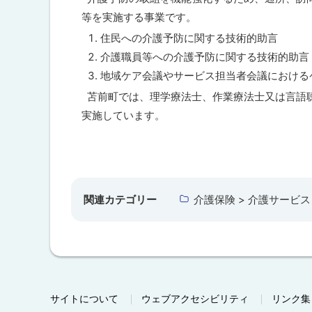
に
等を実施する事業です。
戻
住民への介護予防に関する技術的助言
る
介護職員等への介護予防に関する技術的助言
地域ケア会議やサービス担当者会議における
苫前町では、理学療法士、作業療法士又は言語
実施しています。
ト
ッ
プ
関連カテゴリー
介護保険 > 介護サービス
に
戻
る
サイトについて
ウェブアクセシビリティ
リンク集