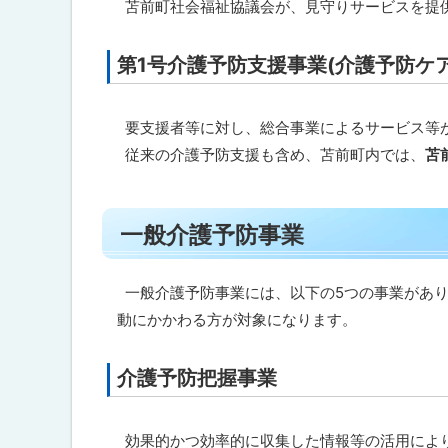
苫前町社会福祉協議会が、見守りサービスを提
戻
る
第1号介護予防支援事業(介護予防ケ
ト
ッ
プ
要支援者等に対し、総合事業によるサービス等
に
従来の介護予防支援も含め、苫前町内では、
苫
戻
る
ト
一般介護予防事業
ッ
プ
に
一般介護予防事業には、以下の5つの事業があり、
戻
動にかかわる方が対象になります。
る
介護予防把握事業
ト
ッ
プ
効果的かつ効率的に収集した情報等の活用によ