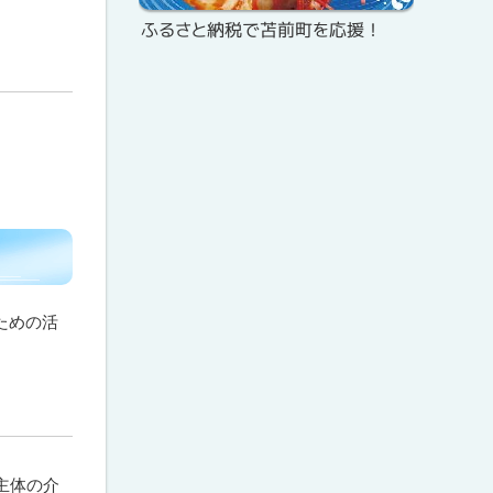
メ
プ
ふるさと納税で苫前町を応援！
ニ
ュ
ー
ための活
主体の介