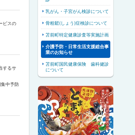
乳がん・子宮がん検診について
骨粗鬆(しょう)症検診について
ービスの
苫前町特定健康診査等実施計画
介護予防・日常生活支援総合事
業のお知らせ
苫前町国民健康保険 歯科健診
当するサ
について
期集中予防
ピ
サ
ッ
イ
ク
ド
ア
・
ッ