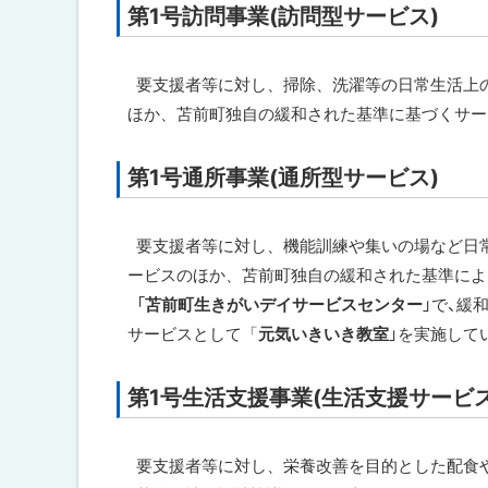
第1号訪問事業(訪問型サービス)
ト
ッ
プ
要支援者等に対し、掃除、洗濯等の日常生活上
に
ほか、苫前町独自の緩和された基準に基づくサー
戻
る
第1号通所事業(通所型サービス)
ト
ッ
プ
要支援者等に対し、機能訓練や集いの場など日
に
ービスのほか、苫前町独自の緩和された基準によ
戻
「
苫前町生きがいデイサービスセンター
」で、緩
る
サービスとして「
元気いきいき教室
」を実施して
第1号生活支援事業(生活支援サービス
ト
ッ
プ
要支援者等に対し、栄養改善を目的とした配食
に