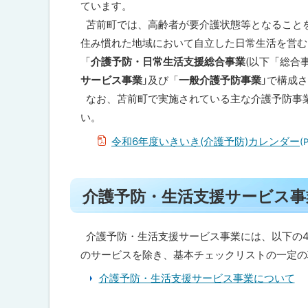
ています。
ト
苫前町では、高齢者が要介護状態等となること
ッ
住み慣れた地域において自立した日常生活を営む
プ
「
介護予防・日常生活支援総合事業
(以下「総合
へ
サービス事業
」及び「
一般介護予防事業
」で構成
戻
なお、苫前町で実施されている主な介護予防事
る
い。
令和6年度いきいき(介護予防)カレンダー
(
ト
介護予防・生活支援サービス事
ッ
プ
に
介護予防・生活支援サービス事業には、以下の4
戻
のサービスを除き、基本チェックリストの一定の
る
介護予防・生活支援サービス事業について