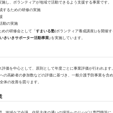
実施し、ボランティアが地域で活動できるよう支援する事業です。
成するための研修の実施
援
活動の実施
ための研修会として「
すまいる塾
(ボランティア養成講座)」を開催
いきいきサポーター活動事業
」を実施しています。
ス評価を中心として、原則として年度ごとに事業評価が行われます
への高齢者の参加数などの評価に基づき、一般介護予防事業を含
全体の改善を図ります。
業
問、地域ケア会議、住民主体の通いの場等へのリハビリ専門職等に