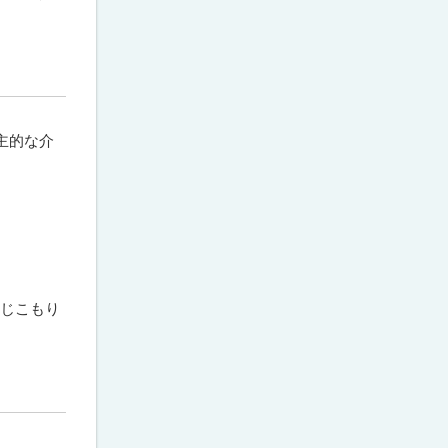
主的な介
閉じこもり