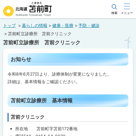
本
文
検索
メニュー
北海道苫前町
へ
トップ
暮らしの情報
健康・医療
予防・健診
メ
Hokkaido Tomamae Town
苫前町立診療所 苫前クリニック
ニ
苫前町立診療所 苫前クリニック
ュ
ー
ペ
お知らせ
ー
へ
ジ
内
令和8年6月27日より、診療体制が変更になりました。
目
次
詳細は、基本情報をご確認ください。
お
知
ト
ら
苫前町立診療所 基本情報
せ
ッ
プ
苫
苫前クリニック
に
前
町
戻
所在地 苫前町字苫前172番地
立
診