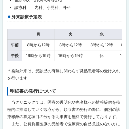
る
電話FAX 0164-64-9070
療
診療科 内科、小児科、外科
所
外来診療予定表
基
本
情
報
月
火
水
問
午前
8時から12時
8時から12時
8時から12時
8時
合
わ
午後
16時から19時
16時から19時
休
16
せ
先
・
＊発熱外来は、受診歴の有無に関わらず発熱患者等の受け入れ
担
当
を行います
窓
口
明細書の発行について
当クリニックでは、医療の透明化や患者様への情報提供を積
極的に推進していく観点から、領収書の発行の際に、個別の診
療報酬の算定項目の分かる明細書を無料で発行しております。
また、公費負担医療の受給者で医療費の自己負担のない方に