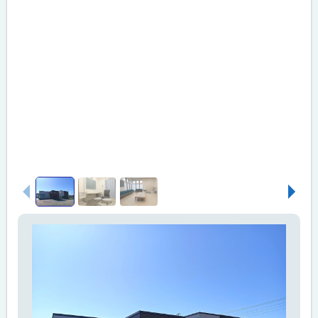
画
前へ
次へ
像
ス
ラ
イ
ド
集