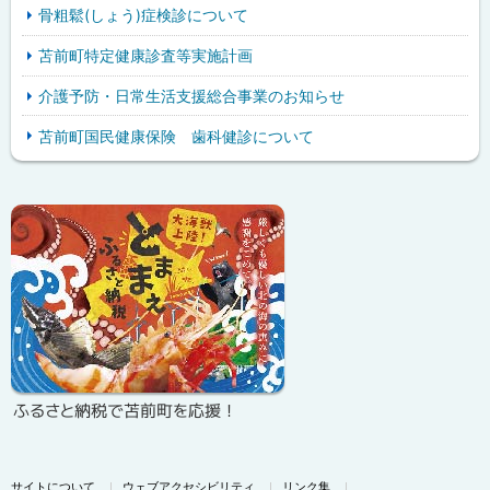
骨粗鬆(しょう)症検診について
苫前町特定健康診査等実施計画
介護予防・日常生活支援総合事業のお知らせ
苫前町国民健康保険 歯科健診について
ピ
サ
ッ
イ
ク
ド
ア
・
ッ
メ
プ
ニ
ふるさと納税で苫前町を応援！
ュ
ー
サイトについて
ウェブアクセシビリティ
リンク集