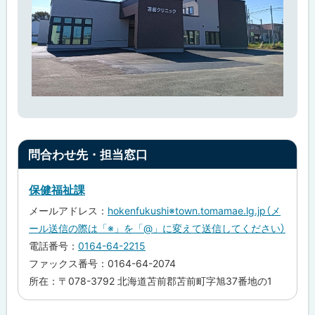
ト
問合わせ先・担当窓口
ッ
プ
保健福祉課
に
メールアドレス：
hokenfukushi※town.tomamae.lg.jp（メ
戻
ール送信の際は「※」を「@」に変えて送信してください）
る
電話番号：
0164-64-2215
ファックス番号：0164-64-2074
所在：〒078-3792 北海道苫前郡苫前町字旭37番地の1