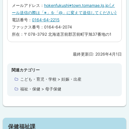
に
メールアドレス：
hokenfukushi※town.tomamae.lg.jp（メ
戻
ール送信の際は「※」を「@」に変えて送信してください）
る
電話番号：
0164-64-2215
ファックス番号：0164-64-2074
所在：〒078-3792 北海道苫前郡苫前町字旭37番地の1
最終更新日:
2026年4月1日
ト
ッ
プ
関連カテゴリー
に
こども・育児・学校 > 妊娠・出産
戻
福祉・保健 > 母子保健
る
サ
保健福祉課