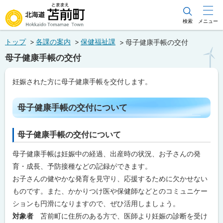
本
文
検索
メニュー
北海道苫前町
へ
トップ
各課の案内
保健福祉課
母子健康手帳の交付
メ
Hokkaido Tomamae Town
母子健康手帳の交付
ニ
ュ
妊娠された方に母子健康手帳を交付します。
ー
ペ
へ
ー
母子健康手帳の交付について
ジ
内
目
母子健康手帳の交付について
次
母
母子健康手帳は妊娠中の経過、出産時の状況、お子さんの発
子
健
育・成長、予防接種などの記録ができます。
康
お子さんの健やかな発育を見守り、応援するために欠かせない
手
帳
ものです。また、かかりつけ医や保健師などとのコミュニケー
の
ションも円滑になりますので、ぜひ活用しましょう。
交
付
対象者
苫前町に住所のある方で、医師より妊娠の診断を受け
に