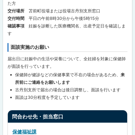
た方
つ
い
交付場所
苫前町役場または役場古丹別支所窓口
て
交付時間
平日の午前8時30分から午後5時15分
確認事項
妊娠を診断した医療機関名、出産予定日を確認しま
問
合
す
わ
せ
先
面談実施のお願い
・
担
届出日に妊娠中の生活や栄養について、全妊婦を対象に保健師
当
窓
が面談を行っています。
口
保健師が健診などの保健事業で不在の場合があるため、
来
所前にご連絡をお願いします
古丹別支所で届出の場合は後日調整し、面談を行います
面談は30分程度を予定しています
ト
問合わせ先・担当窓口
ッ
プ
保健福祉課