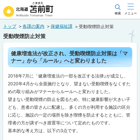
本
文
検索
メニュー
北海道苫前町
へ
トップ
各課の案内
保健福祉課
受動喫煙防止対策
メ
Hokkaido Tomamae Town
受動喫煙防止対策
ニ
ュ
ペ
健康増進法が改正され、受動喫煙防止対策は「マ
ー
ー
ナー」から「ルール」へと変わりました
ジ
へ
内
目
2018年7月に「健康増進法の一部を改正する法律」が成立し、
次
2020年4月から全面施行となり、望まない受動喫煙をなくすた
健
康
めの取り組みがマナーからルールへと変わりました。
増
進
望まない受動喫煙の防止を図るため、特に健康影響が大きい子
法
ども、患者の皆さんに配慮し、多くの方が利用する施設の区分
が
改
に応じ、施設の一定の場所を除き喫煙を防止するとともに、管
正
理者の方が講ずべき措置等について定めたものです。
さ
れ
基本的な考え方は、以下の3点です。
、
受