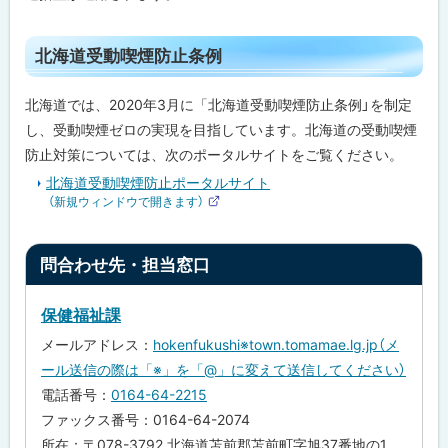
北
ト
海
北海道受動喫煙防止条例
道
ッ
受
プ
動
北海道では、2020年3月に「北海道受動喫煙防止条例」を制定
喫
に
し、受動喫煙ゼロの実現を目指しています。北海道の受動喫煙
煙
戻
防
防止対策については、次のポータルサイトをご覧ください。
止
る
条
北海道受動喫煙防止ポータルサイト
例
（新規ウィンドウで開きます）
外
部
問
サ
ト
イ
合
問合わせ先・担当窓口
ト
わ
ッ
せ
先
プ
保健福祉課
・
に
担
メールアドレス：
hokenfukushi※town.tomamae.lg.jp（メ
当
戻
窓
ール送信の際は「※」を「@」に変えて送信してください）
る
口
電話番号：
0164-64-2215
ファックス番号：0164-64-2074
所在：〒078-3792 北海道苫前郡苫前町字旭37番地の1