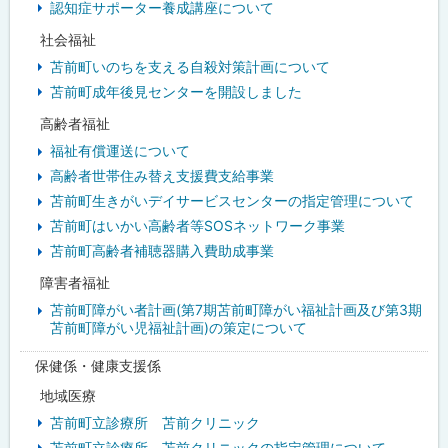
認知症サポーター養成講座について
社会福祉
苫前町いのちを支える自殺対策計画について
苫前町成年後見センターを開設しました
高齢者福祉
福祉有償運送について
高齢者世帯住み替え支援費支給事業
苫前町生きがいデイサービスセンターの指定管理について
苫前町はいかい高齢者等SOSネットワーク事業
苫前町高齢者補聴器購入費助成事業
障害者福祉
苫前町障がい者計画(第7期苫前町障がい福祉計画及び第3期
苫前町障がい児福祉計画)の策定について
保健係・健康支援係
地域医療
苫前町立診療所 苫前クリニック
苫前町立診療所 苫前クリニックの指定管理について