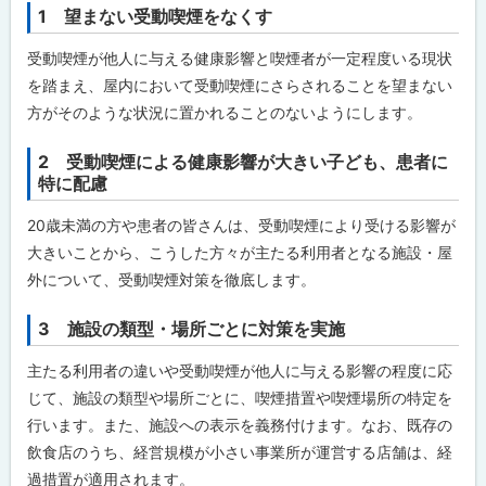
動
1 望まない受動喫煙をなくす
喫
煙
受動喫煙が他人に与える健康影響と喫煙者が一定程度いる現状
防
止
を踏まえ、屋内において受動喫煙にさらされることを望まない
対
方がそのような状況に置かれることのないようにします。
策
は
「
2 受動喫煙による健康影響が大きい子ども、患者に
マ
特に配慮
ナ
ー
」
20歳未満の方や患者の皆さんは、受動喫煙により受ける影響が
か
大きいことから、こうした方々が主たる利用者となる施設・屋
ら
「
外について、受動喫煙対策を徹底します。
ル
ー
ル
3 施設の類型・場所ごとに対策を実施
」
へ
主たる利用者の違いや受動喫煙が他人に与える影響の程度に応
と
変
じて、施設の類型や場所ごとに、喫煙措置や喫煙場所の特定を
わ
行います。また、施設への表示を義務付けます。なお、既存の
り
ま
飲食店のうち、経営規模が小さい事業所が運営する店舗は、経
し
過措置が適用されます。
た