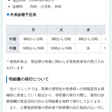
る
電話FAX 0164-64-9070
療
診療科 内科、小児科、外科
所
外来診療予定表
基
本
情
報
月
火
水
問
午前
8時から12時
8時から12時
8時から12時
8時
合
わ
午後
16時から19時
16時から19時
休
16
せ
先
・
＊発熱外来は、受診歴の有無に関わらず発熱患者等の受け入れ
担
当
を行います
窓
口
明細書の発行について
当クリニックでは、医療の透明化や患者様への情報提供を積
極的に推進していく観点から、領収書の発行の際に、個別の診
療報酬の算定項目の分かる明細書を無料で発行しております。
また、公費負担医療の受給者で医療費の自己負担のない方に