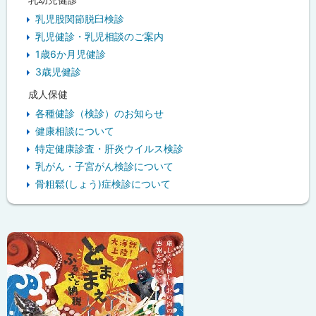
乳児股関節脱臼検診
乳児健診・乳児相談のご案内
1歳6か月児健診
3歳児健診
成人保健
各種健診（検診）のお知らせ
健康相談について
特定健康診査・肝炎ウイルス検診
乳がん・子宮がん検診について
骨粗鬆(しょう)症検診について
ピ
ッ
ク
ア
ッ