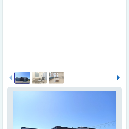
画
前へ
次へ
像
ス
ラ
イ
ド
集