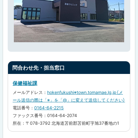
ト
問合わせ先・担当窓口
ッ
プ
保健福祉課
に
メールアドレス：
hokenfukushi※town.tomamae.lg.jp（メ
戻
ール送信の際は「※」を「@」に変えて送信してください）
る
電話番号：
0164-64-2215
ファックス番号：0164-64-2074
所在：〒078-3792 北海道苫前郡苫前町字旭37番地の1