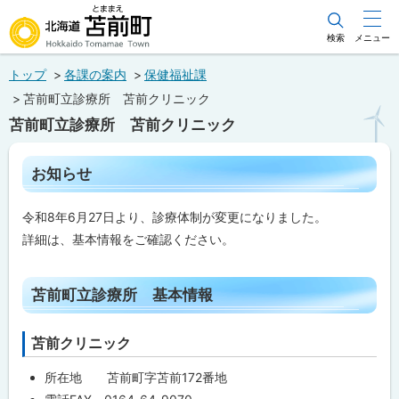
本
文
検索
メニュー
北海道苫前町
へ
トップ
各課の案内
保健福祉課
メ
Hokkaido Tomamae Town
苫前町立診療所 苫前クリニック
ニ
苫前町立診療所 苫前クリニック
ュ
ー
ペ
お知らせ
ー
へ
ジ
内
令和8年6月27日より、診療体制が変更になりました。
目
次
詳細は、基本情報をご確認ください。
お
知
ト
ら
苫前町立診療所 基本情報
せ
ッ
プ
苫
苫前クリニック
に
前
町
戻
所在地 苫前町字苫前172番地
立
診