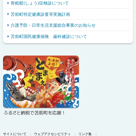
骨粗鬆(しょう)症検診について
苫前町特定健康診査等実施計画
介護予防・日常生活支援総合事業のお知らせ
苫前町国民健康保険 歯科健診について
ピ
サ
ッ
イ
ク
ド
ア
・
ッ
メ
プ
ニ
ふるさと納税で苫前町を応援！
ュ
ー
サイトについて
ウェブアクセシビリティ
リンク集