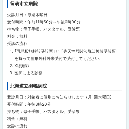
プ
の
留萌市立病院
ご
に
案
戻
受診月日：毎週木曜日
内
る
受付時間：午前11時50分～午後0時00分
実
持ち物：母子手帳、バスタオル、受診票
施
料金：無料
の
場
受診の流れ
所
及
「乳児股脱検診受診票」と「先天性股関節脱臼検診受診票」
び
を持って整形外科外来受付で受付してください。
日
時
X線撮影
等
医師による診察
問
合
北海道立羽幌病院
わ
せ
受診月日：対象者に個別にお知らせします（月1回木曜日）
先
・
受付時間：午後3時20分
担
持ち物：母子手帳、バスタオル、受診票
当
窓
料金：無料
口
受診の流れ