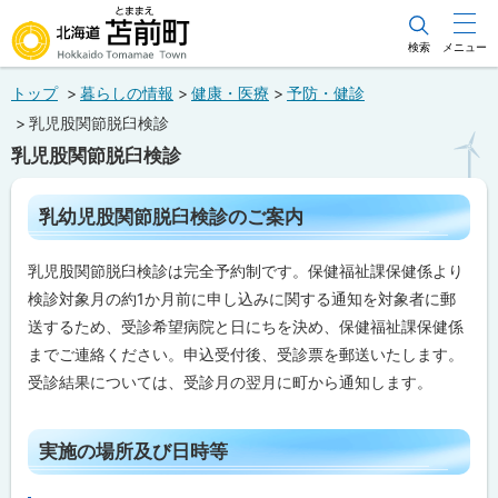
本
文
検索
メニュー
北海道苫前町
へ
トップ
暮らしの情報
健康・医療
予防・健診
メ
Hokkaido Tomamae Town
乳児股関節脱臼検診
ニ
乳児股関節脱臼検診
ュ
ー
ペ
乳幼児股関節脱臼検診のご案内
ー
へ
ジ
内
乳児股関節脱臼検診は完全予約制です。保健福祉課保健係より
目
次
検診対象月の約1か月前に申し込みに関する通知を対象者に郵
乳
送するため、受診希望病院と日にちを決め、保健福祉課保健係
幼
までご連絡ください。申込受付後、受診票を郵送いたします。
児
股
受診結果については、受診月の翌月に町から通知します。
関
節
脱
ト
臼
実施の場所及び日時等
検
ッ
診