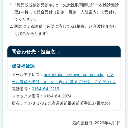
「乳児股脱検診受診票」と「先天性股関節脱臼一次検診受診
票」を持って総合受付（初診・再診・入院案内）で受付し
てください。
医師による診察（必要に応じてX線撮影、超音波検査を行
う場合があります）
ト
問合わせ先・担当窓口
ッ
プ
保健福祉課
に
メールアドレス：
hokenfukushi※town.tomamae.lg.jp（メ
戻
ール送信の際は「※」を「@」に変えて送信してください）
る
電話番号：
0164-64-2215
ファックス番号：0164-64-2074
所在：〒078-3792 北海道苫前郡苫前町字旭37番地の1
最終更新日:
2026年4月1日
ト