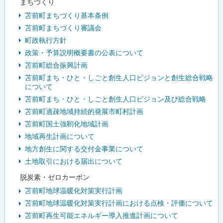
まちづくり
ュ
苫前町まちづくり基本条例
苫前町まちづくり審議会
ー
町政執行方針
政策・予算説明概要書の公表について
苫前町総合振興計画
苫前町まち・ひと・しごと創生人口ビジョンと創生総合戦略
について
苫前町まち・ひと・しごと創生人口ビジョン及び総合戦略
苫前町過疎地域持続的発展市町村計画
苫前町国土強靭化地域計画
地域再生計画について
地方創生に関する交付金事業について
土地取引における届出について
脱炭素・ゼロカーボン
苫前町地球温暖化対策実行計画
苫前町地球温暖化対策実行計画における点検・評価について
苫前町再生可能エネルギー導入推進計画について