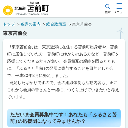
本
文
検索
メニュー
北海道苫前町
へ
トップ
各課の案内
総合政策室
東京苫前会
メ
Hokkaido Tomamae Town
東京苫前会
ニ
ュ
ペ
「東京苫前会」は、東京近郊に在住する苫前町出身者や、苫前
ー
ー
町に居住していた方、苫前町にゆかりのある方など、苫前町を
ジ
へ
内
応援してくださる方々が集い、会員相互の親睦を図るととも
目
に、「ふるさと苫前」の発展に寄与することを目的とした会
次
で、平成30年8月に発足しました。
た
だ
発足したばかりですので、会の組織体制も活動内容も、正に
い
これから会員の皆さんと一緒に、つくり上げていきたいと考え
ま
会
ています。
員
募
集
ト
中
ただいま会員募集中です！あなたも「ふるさと苫
で
ッ
前」の応援団になってみませんか？
す
プ
！