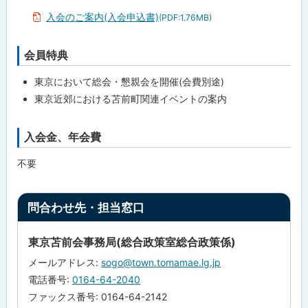
あ
に
入会のご案内(入会申込書)
(PDF:1.76MB)
な
た
戻
も
る
「
会員特典
ト
ふ
ッ
る
東京において総会・懇親会を開催(会費別途)
さ
プ
と
東京近郊における苫前町関連イベントの案内
に
苫
前
戻
」
入会金、年会費
ト
の
る
応
ッ
援
不要
プ
団
に
に
な
ト
戻
っ
問合わせ先・担当窓口
て
ッ
る
み
プ
ま
東京苫前会事務局(総合政策室総合政策係)
せ
に
ん
メールアドレス:
sogo@town.tomamae.lg.jp
戻
か
電話番号:
0164-64-2040
？
る
ファックス番号: 0164-64-2142