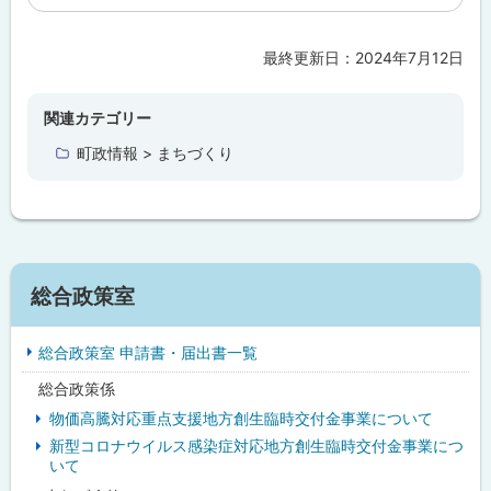
問
合
わ
最終更新日：
2024年7月12日
ト
せ
先
ッ
・
担
プ
関連カテゴリー
当
に
窓
町政情報 > まちづくり
口
戻
る
サ
総合政策室
イ
総合政策室 申請書・届出書一覧
ド
総合政策係
・
物価高騰対応重点支援地方創生臨時交付金事業について
メ
新型コロナウイルス感染症対応地方創生臨時交付金事業につ
いて
ニ