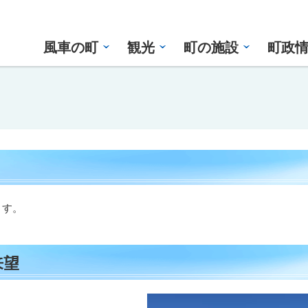
風車の町
観光
町の施設
町政
ます。
来望