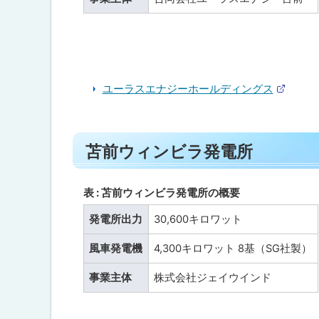
ー
ラ
ス
苫
前
ウ
ィ
ユーラスエナジーホールディングス
ン
外
部
ド
サ
フ
イ
ト
ァ
ト
苫前ウィンビラ発電所
ー
ッ
ム
プ
に
表 : 苫前ウィンビラ発電所の概要
苫
前
戻
発電所出力
30,600キロワット
ウ
る
ィ
ン
風車発電機
4,300キロワット 8基（SG社製）
ビ
ラ
事業主体
株式会社ジェイウインド
発
電
所