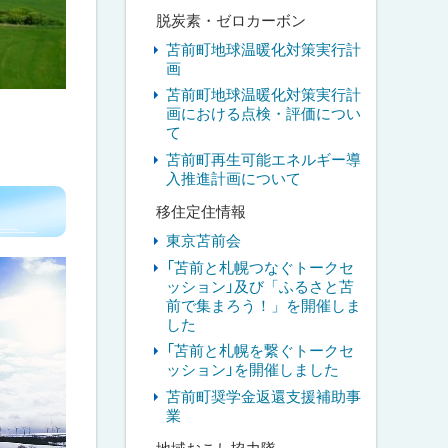
脱炭素・ゼロカーボン
苫前町地球温暖化対策実行計
画
苫前町地球温暖化対策実行計
画における点検・評価につい
て
苫前町再生可能エネルギー導
入推進計画について
移住定住情報
東京苫前会
「苫前と札幌つなぐトークセ
ッション」及び「ふるさと苫
前で集まろう！」を開催しま
した
「苫前と札幌を繋ぐトークセ
ッション」を開催しました
苫前町奨学金返還支援補助事
業