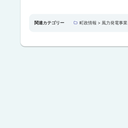
ト
ッ
プ
関連カテゴリー
町政情報 > 風力発電事業
に
戻
る