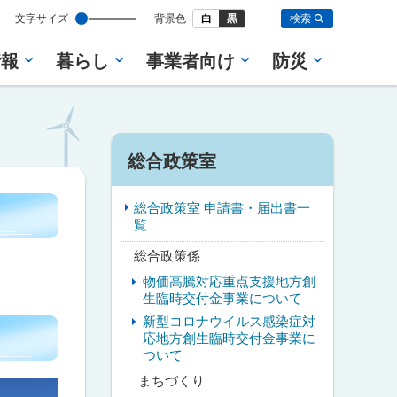
設
文字サイズ
背景色
白
黒
検索
定
情報
暮らし
事業者向け
防災
サ
総合政策室
イ
総合政策室 申請書・届出書一
ド
覧
・
総合政策係
物価高騰対応重点支援地方創
メ
生臨時交付金事業について
ニ
新型コロナウイルス感染症対
応地方創生臨時交付金事業に
ュ
ついて
まちづくり
ー