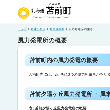
本
本
文
文
へ
へ
北海道苫前町
メ
戻
トップ
各課の案内
総合政策室
風力発電所の概要
ニ
る
Hokkaido Tomamae Town
ュ
メ
風力発電所の概要
ー
ニ
へ
ュ
ペ
ー
苫前町内の風力発電の概要
ー
へ
ジ
内
戻
目
苫前町内には、2か所に3つの風力発電所があり
る
次
ペ
苫
ト
前
ー
苫前夕陽ヶ丘風力発電所 ・ 風
町
ッ
内
ジ
プ
の
の
風
に
表 : 苫前夕陽ヶ丘風力発電所の概要