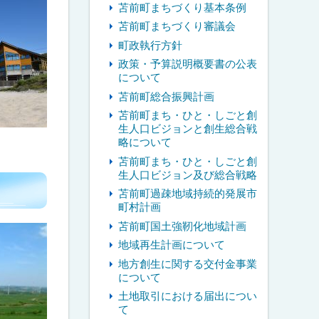
苫前町まちづくり基本条例
苫前町まちづくり審議会
町政執行方針
政策・予算説明概要書の公表
について
苫前町総合振興計画
苫前町まち・ひと・しごと創
生人口ビジョンと創生総合戦
略について
苫前町まち・ひと・しごと創
生人口ビジョン及び総合戦略
苫前町過疎地域持続的発展市
町村計画
苫前町国土強靭化地域計画
地域再生計画について
地方創生に関する交付金事業
について
土地取引における届出につい
て