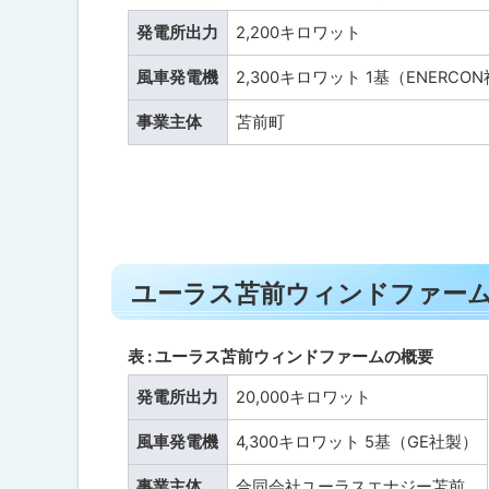
力
ト
戻
発
発電所出力
2,200キロワット
ッ
電
る
の
プ
風車発電機
2,300キロワット 1基（ENERCO
概
へ
要
事業主体
苫前町
戻
苫
る
前
夕
陽
ヶ
丘
ト
風
ユーラス苫前ウィンドファー
力
ッ
発
プ
電
所
に
表 : ユーラス苫前ウィンドファームの概要
・
戻
風
発電所出力
20,000キロワット
来
る
望
風車発電機
4,300キロワット 5基（GE社製）
ユ
事業主体
合同会社ユーラスエナジー苫前