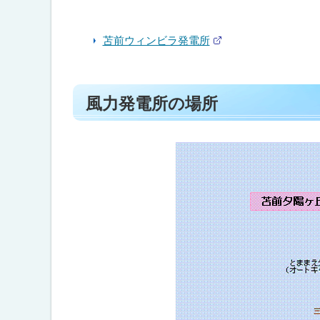
風
力
苫前ウィンビラ発電所
発
外
部
電
サ
所
イ
ト
の
ト
風力発電所の場所
場
ッ
所
プ
に
戻
る