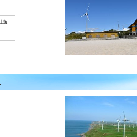
N社製）
ム