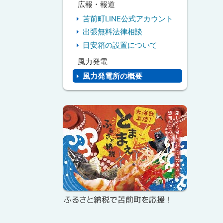
広報・報道
苫前町LINE公式アカウント
出張無料法律相談
目安箱の設置について
風力発電
風力発電所の概要
ピ
ッ
ク
ア
ッ
プ
ふるさと納税で苫前町を応援！