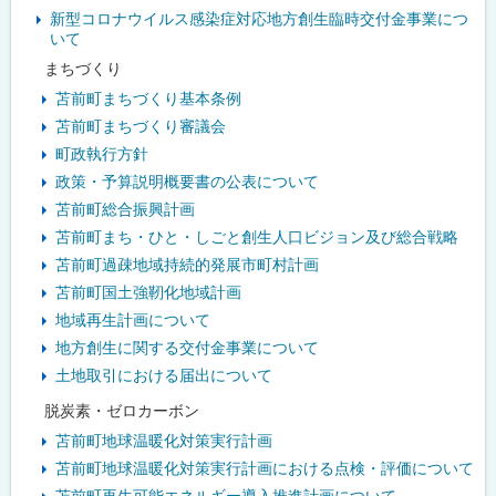
メ
新型コロナウイルス感染症対応地方創生臨時交付金事業につ
いて
ニ
まちづくり
ュ
苫前町まちづくり基本条例
苫前町まちづくり審議会
ー
町政執行方針
政策・予算説明概要書の公表について
苫前町総合振興計画
苫前町まち・ひと・しごと創生人口ビジョン及び総合戦略
苫前町過疎地域持続的発展市町村計画
苫前町国土強靭化地域計画
地域再生計画について
地方創生に関する交付金事業について
土地取引における届出について
脱炭素・ゼロカーボン
苫前町地球温暖化対策実行計画
苫前町地球温暖化対策実行計画における点検・評価について
苫前町再生可能エネルギー導入推進計画について