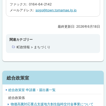
る
ファックス
0164-64-2142
メールアドレス
sogo@town.tomamae.lg.jp
最終更新日:
2026年6月18日
ト
ッ
プ
関連カテゴリー
に
町政情報 > まちづくり
戻
る
サ
総合政策室
イ
総合政策室 申請書・届出書一覧
ド
総合政策係
・
物価高騰対応重点支援地方創生臨時交付金事業について