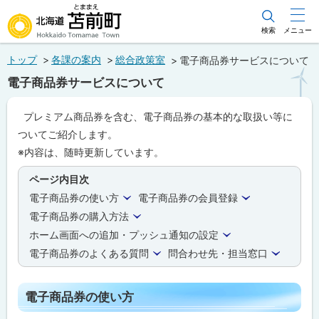
本
文
検索
メニュー
北海道苫前町
へ
トップ
各課の案内
総合政策室
電子商品券サービスについて
メ
Hokkaido Tomamae Town
電子商品券サービスについて
ニ
ュ
プレミアム商品券を含む、電子商品券の基本的な取扱い等に
ー
ついてご紹介します。
へ
※内容は、随時更新しています。
ページ内目次
電子商品券の使い方
電子商品券の会員登録
電子商品券の購入方法
ホーム画面への追加・プッシュ通知の設定
電子商品券のよくある質問
問合わせ先・担当窓口
電子商品券の使い方