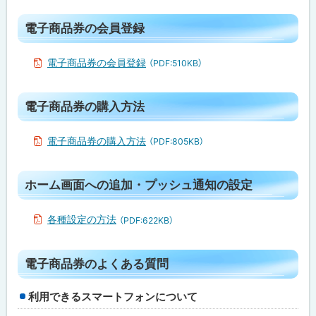
ト
電子商品券の会員登録
ッ
プ
電子商品券の会員登録
（PDF:510KB）
に
戻
ト
電子商品券の購入方法
る
ッ
プ
電子商品券の購入方法
（PDF:805KB）
に
戻
ト
ホーム画面への追加・プッシュ通知の設定
る
ッ
プ
各種設定の方法
（PDF:622KB）
に
戻
ト
電子商品券のよくある質問
る
ッ
プ
利用できるスマートフォンについて
に