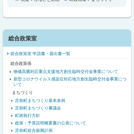
戻
る
サ
総合政策室
イ
総合政策室 申請書・届出書一覧
ド
総合政策係
・
物価高騰対応重点支援地方創生臨時交付金事業について
メ
新型コロナウイルス感染症対応地方創生臨時交付金事業につ
いて
ニ
まちづくり
ュ
苫前町まちづくり基本条例
苫前町まちづくり審議会
ー
町政執行方針
政策・予算説明概要書の公表について
苫前町総合振興計画