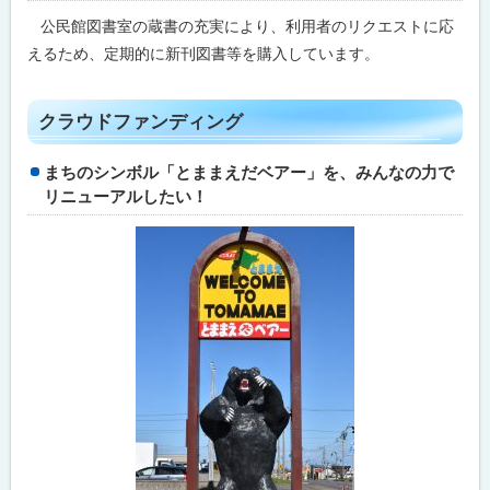
に
さ
公民館図書室の蔵書の充実により、利用者のリクエストに応
と
戻
応
えるため、定期的に新刊図書等を購入しています。
る
援
寄
附
ト
金
クラウドファンディング
報
ッ
告
書
プ
まちのシンボル「とままえだベアー」を、みんなの力で
に
リニューアルしたい！
問
戻
合
わ
る
せ
先
・
担
当
窓
口