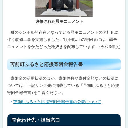
改修された羆モニュメント
町のシンボル的存在となっている羆モニュメントの老朽化に
伴う改修工事を実施しました。1万円以上の寄附者には、羆モ
ニュメントをかたどった栓抜きを配布しています。(令和3年度)
ト
苫前町ふるさと応援寄附金報告書
ッ
プ
寄附金の活用状況のほか、寄附件数や寄付金額などの状況に
に
ついては、下記リンク先に掲載している「苫前町ふるさと応援
戻
寄附金報告書」をご覧ください。
る
苫前町ふるさと応援寄附金報告書の公表について
ト
問合わせ先・担当窓口
ッ