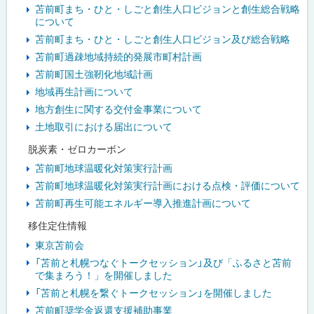
苫前町まち・ひと・しごと創生人口ビジョンと創生総合戦略
について
苫前町まち・ひと・しごと創生人口ビジョン及び総合戦略
苫前町過疎地域持続的発展市町村計画
苫前町国土強靭化地域計画
地域再生計画について
地方創生に関する交付金事業について
土地取引における届出について
脱炭素・ゼロカーボン
苫前町地球温暖化対策実行計画
苫前町地球温暖化対策実行計画における点検・評価について
苫前町再生可能エネルギー導入推進計画について
移住定住情報
東京苫前会
「苫前と札幌つなぐトークセッション」及び「ふるさと苫前
で集まろう！」を開催しました
「苫前と札幌を繋ぐトークセッション」を開催しました
苫前町奨学金返還支援補助事業