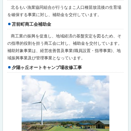
業
北るもい漁業協同組合が行うなまこ人口種苗放流後の生育場
地
を確保する事業に対し、補助金を交付しています。
球
温
苫前町商工会補助金
暖
化
商工業の振興を促進し、地域経済の基盤安定を図るため、そ
対
策
の指導的役割を担う商工会に対し、補助金を交付しています。
の
推
補助対象事業は、経営改善普及事業(職員設置・指導事業)、地
進
域振興事業及び管理事業となっています。
の
た
夕陽ヶ丘オートキャンプ場改修工事
め
の
事
業
地
域
コ
ミ
ュ
ニ
テ
ィ