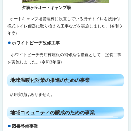
の
醸
夕陽ヶ丘オートキャンプ場
成
の
オートキャンプ場管理棟に設置している男子トイレを洗浄付
た
め
様式トイレ便器に取り換える工事などを実施しました。(令和3
の
年度)
事
業
ホワイトビーチ改修工事
ク
ホワイトビーチ売店棟屋根の補修延命措置として、塗装工事
ラ
ウ
を実施しました。(令和3年度)
ド
フ
ァ
ト
ン
地球温暖化対策の推進のための事業
デ
ッ
ィ
プ
ン
活用実績はありません。
グ
に
戻
苫
ト
地域コミュニティの醸成のための事業
る
前
ッ
町
ふ
プ
図書整備事業
る