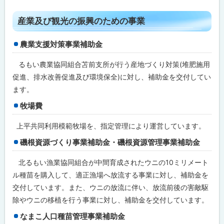
び
福
ト
祉
産業及び観光の振興のための事業
の
ッ
充
プ
実
農業支援対策事業補助金
の
に
た
るもい農業協同組合苫前支所が行う産地づくり対策(堆肥施用
戻
め
の
促進、排水改善促進及び環境保全)に対し、補助金を交付してい
る
事
ます。
業
牧場費
産
業
上平共同利用模範牧場を、指定管理により運営しています。
及
び
磯根資源づくり事業補助金・磯根資源管理事業補助金
観
光
の
北るもい漁業協同組合が中間育成されたウニの10ミリメート
振
ル種苗を購入して、適正漁場へ放流する事業に対し、補助金を
興
の
交付しています。また、ウニの放流に伴い、放流前後の害敵駆
た
除やウニの移植を行う事業に対し、補助金を交付しています。
め
の
なまこ人口種苗管理事業補助金
事