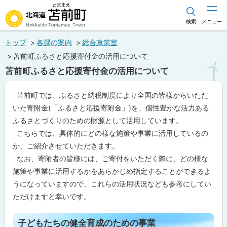
本
文
検索
メニュー
北海道苫前町
へ
トップ
各課の案内
総合政策室
メ
Hokkaido Tomamae Town
苫前町ふるさと応援寄付金の活用について
ニ
苫前町ふるさと応援寄付金の活用について
ュ
ー
苫前町では、ふるさと納税制度により全国の皆様からいただ
へ
いた寄附金(「ふるさと応援寄附金」)を、個性豊かな活力ある
ふるさとづくりのための財源として活用しています。
こちらでは、具体的にどの様な施策や事業に活用しているの
か、ご紹介させていただきます。
なお、寄附者の皆様には、ご寄付をいただく際に、どの様な
施策や事業に活用するかをあらかじめ指定することができるよ
うになっていますので、これらの活用状況なども参考にしてい
ただけますと幸いです。
ペ
ー
子どもたちの健全育成のための事業