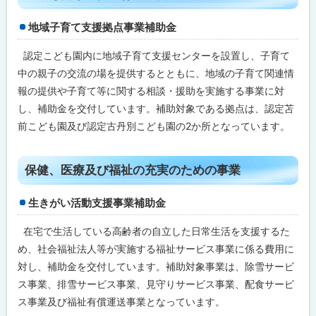
ジ
内
目
地域子育て支援拠点事業補助金
次
子
認定こども園内に地域子育て支援センターを設置し、子育て
ど
中の親子の交流の場を提供するとともに、地域の子育て関連情
も
た
報の提供や子育て等に関する相談・援助を実施する事業に対
ち
し、補助金を交付しています。補助対象である拠点は、認定苫
の
健
前こども園及び認定古丹別こども園の2か所となっています。
全
育
成
ト
の
保健、医療及び福祉の充実のための事業
た
ッ
め
プ
の
生きがい活動支援事業補助金
事
に
業
在宅で生活している高齢者の自立した日常生活を支援するた
戻
め、社会福祉法人等が実施する福祉サービス事業に係る費用に
る
保
健
対し、補助金を交付しています。補助対象事業は、除雪サービ
、
ス事業、排雪サービス事業、見守りサービス事業、配食サービ
医
療
ス事業及び福祉有償運送事業となっています。
及