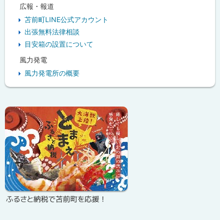
広報・報道
苫前町LINE公式アカウント
出張無料法律相談
目安箱の設置について
風力発電
風力発電所の概要
ピ
ッ
ク
ア
ッ
プ
ふるさと納税で苫前町を応援！