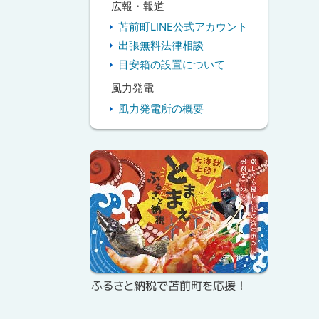
広報・報道
苫前町LINE公式アカウント
出張無料法律相談
目安箱の設置について
風力発電
風力発電所の概要
ピ
ッ
ク
ア
ッ
プ
ふるさと納税で苫前町を応援！