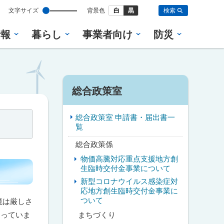
設
文字サイズ
背景色
白
黒
検索
定
情報
暮らし
事業者向け
防災
サ
総合政策室
イ
総合政策室 申請書・届出書一
ド
覧
・
総合政策係
物価高騰対応重点支援地方創
メ
生臨時交付金事業について
ニ
新型コロナウイルス感染症対
応地方創生臨時交付金事業に
ュ
ついて
境は厳しさ
まちづくり
なっていま
ー