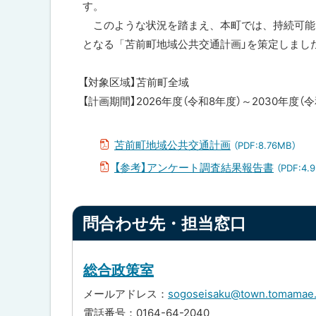
す。
ト
このような状況を踏まえ、本町では、持続可能
ッ
となる「苫前町地域公共交通計画」を策定しまし
プ
へ
【対象区域】苫前町全域
戻
【計画期間】2026年度（令和8年度）～2030年度（令
る
苫前町地域公共交通計画
（PDF:8.76MB）
【参考】アンケート調査結果報告書
（PDF:4.
ト
問合わせ先・担当窓口
ッ
プ
に
総合政策室
戻
メールアドレス：
sogoseisaku@town.tomamae.l
る
電話番号：0164-64-2040