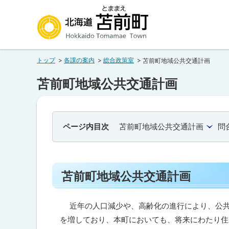
本
本
文
文
へ
へ
北海道苫前町
メ
戻
トップ
各課の案内
総合政策室
苫前町地域公共交通計画
ニ
る
Hokkaido Tomamae Town
ュ
メ
苫前町地域公共交通計画
ー
ニ
へ
ュ
ー
ページ内目次
苫前町地域公共交通計画
問
へ
戻
る
苫前町地域公共交通計画
ペ
ー
近年の人口減少や、高齢化の進行により、公共
ジ
を増しており、本町においても、将来にわたり住
の