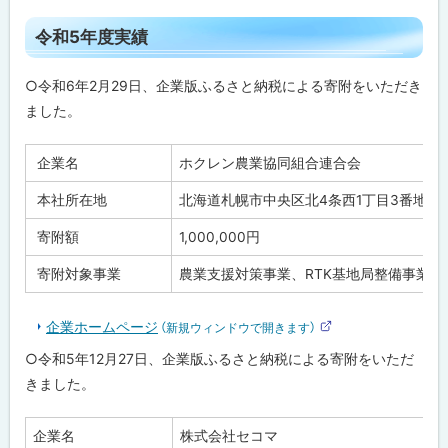
部
サ
ト
イ
令和5年度実績
ト
ッ
プ
○令和6年2月29日、企業版ふるさと納税による寄附をいただき
に
ました。
戻
る
企業名
ホクレン農業協同組合連合会
本社所在地
北海道札幌市中央区北4条西1丁目3番地
寄附額
1,000,000円
寄附対象事業
農業支援対策事業、RTK基地局整備事業
企業ホームページ
（新規ウィンドウで開きます）
外
部
○令和5年12月27日、企業版ふるさと納税による寄附をいただ
サ
イ
きました。
ト
企業名
株式会社セコマ