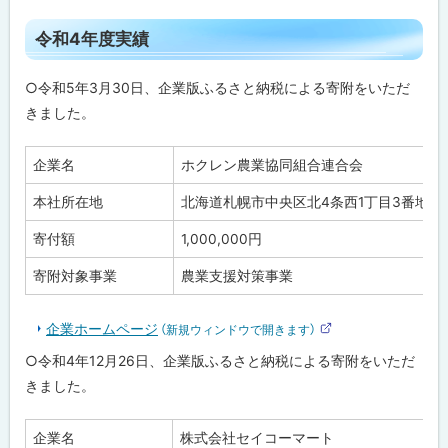
部
サ
ト
イ
令和4年度実績
ト
ッ
プ
○令和5年3月30日、企業版ふるさと納税による寄附をいただ
に
きました。
戻
る
企業名
ホクレン農業協同組合連合会
本社所在地
北海道札幌市中央区北4条西1丁目3番地
寄付額
1,000,000円
寄附対象事業
農業支援対策事業
企業ホームページ
（新規ウィンドウで開きます）
外
部
○令和4年12月26日、企業版ふるさと納税による寄附をいただ
サ
イ
きました。
ト
企業名
株式会社セイコーマート