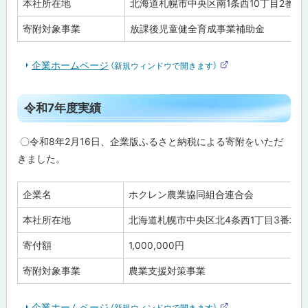
本社所在地
北海道札幌市中央区南1条西10丁目2番地
実
績
寄附対象事業
放課後児童健全育成事業補助金
令
和
企業ホームページ
7
（新規ウィンドウで開きます）
外
年
部
度
サ
実
ト
イ
令和7年度実績
績
ト
ッ
プ
令
〇令和8年2月16日、企業版ふるさと納税による寄附をいただ
和
に
きました。
6
戻
年
度
る
実
企業名
ホクレン農業協同組合連合会
績
本社所在地
北海道札幌市中央区北4条西1丁目3番地
令
和
寄付額
1,000,000円
5
年
寄附対象事業
農業支援対策事業
度
実
績
企業ホームページ
（新規ウィンドウで開きます）