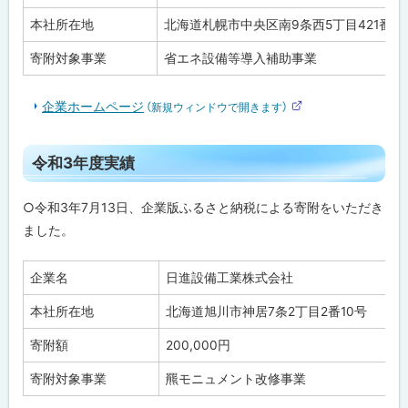
本社所在地
北海道札幌市中央区南9条西5丁目421番地
寄附対象事業
省エネ設備等導入補助事業
企業ホームページ
（新規ウィンドウで開きます）
外
部
サ
ト
イ
令和3年度実績
ト
ッ
プ
○令和3年7月13日、企業版ふるさと納税による寄附をいただき
に
ました。
戻
る
企業名
日進設備工業株式会社
本社所在地
北海道旭川市神居7条2丁目2番10号
寄附額
200,000円
寄附対象事業
羆モニュメント改修事業