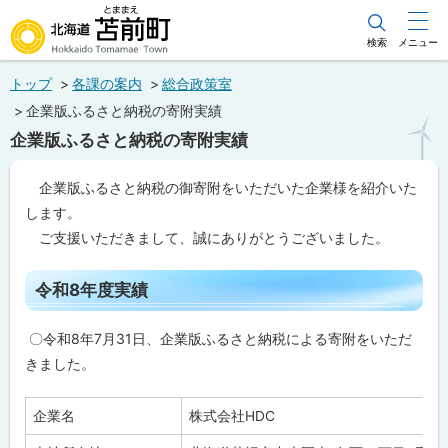
本
文
検索
メニュー
北海道苫前町
へ
トップ
各課の案内
総合政策室
メ
Hokkaido Tomamae Town
企業版ふるさと納税の寄附実績
ニ
企業版ふるさと納税の寄附実績
ュ
ー
企業版ふるさと納税の御寄附をいただいた企業様を紹介いた
へ
します。
ご支援いただきまして、誠にありがとうございました。
ペ
ー
令和8年度実績
ジ
内
目
〇令和8年7月31日、企業版ふるさと納税による寄附をいただ
次
きました。
令
和
8
企業名
株式会社HDC
年
度