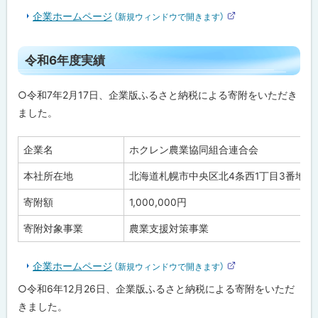
口
企業ホームページ
（新規ウィンドウで開きます）
外
部
サ
ト
イ
令和6年度実績
ト
ッ
プ
○令和7年2月17日、企業版ふるさと納税による寄附をいただき
に
ました。
戻
る
企業名
ホクレン農業協同組合連合会
本社所在地
北海道札幌市中央区北4条西1丁目3番地
寄附額
1,000,000円
寄附対象事業
農業支援対策事業
企業ホームページ
（新規ウィンドウで開きます）
外
部
○令和6年12月26日、企業版ふるさと納税による寄附をいただ
サ
イ
きました。
ト