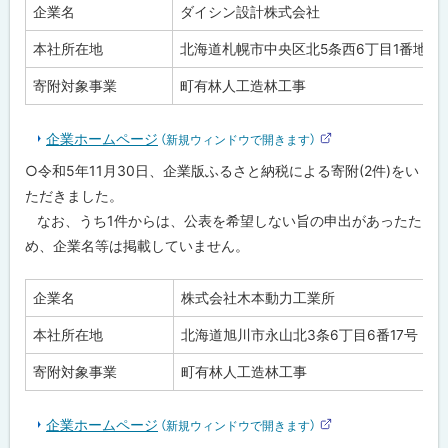
企業名
ダイシン設計株式会社
本社所在地
北海道札幌市中央区北5条西6丁目1番地23
寄附対象事業
町有林人工造林工事
企業ホームページ
（新規ウィンドウで開きます）
外
部
○令和5年11月30日、企業版ふるさと納税による寄附(2件)をい
サ
イ
ただきました。
ト
なお、うち1件からは、公表を希望しない旨の申出があったた
め、企業名等は掲載していません。
企業名
株式会社木本動力工業所
本社所在地
北海道旭川市永山北3条6丁目6番17号
寄附対象事業
町有林人工造林工事
企業ホームページ
（新規ウィンドウで開きます）
外