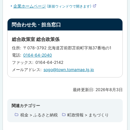
企業ホームページ
（新規ウィンドウで開きます）
外
部
サ
ト
イ
問合わせ先・担当窓口
ト
ッ
プ
総合政策室 総合政策係
に
住所
〒078-3792 北海道苫前郡苫前町字旭37番地の1
戻
電話
0164-64-2040
る
ファックス
0164-64-2142
メールアドレス
sogo@town.tomamae.lg.jp
最終更新日:
2026年8月3日
ト
ッ
プ
関連カテゴリー
に
税金 > ふるさと納税
町政情報 > まちづくり
戻
る