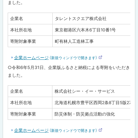
イ
ました。
ト
企業名
タレントスクエア株式会社
本社所在地
東京都港区六本木6丁目10番1号
寄附対象事業
町有林人工造林工事
企業ホームページ
（新規ウィンドウで開きます）
外
部
○令和6年5月31日、企業版ふるさと納税による寄附をいただき
サ
イ
ました。
ト
企業名
株式会社シー・イー・サービス
本社所在地
北海道札幌市豊平区西岡2条8丁目5版27号
寄附対象事業
防災体制・防災拠点活動の強化
企業ホームページ
（新規ウィンドウで開きます）
外