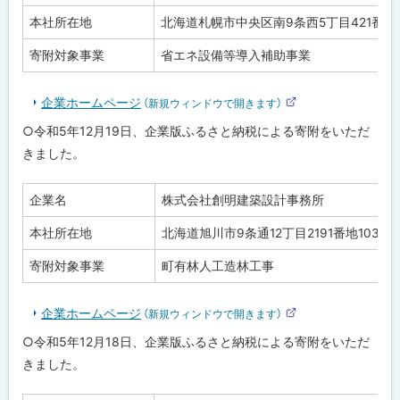
本社所在地
北海道札幌市中央区南9条西5丁目421番地
寄附対象事業
省エネ設備等導入補助事業
企業ホームページ
（新規ウィンドウで開きます）
外
部
○令和5年12月19日、企業版ふるさと納税による寄附をいただ
サ
イ
きました。
ト
企業名
株式会社創明建築設計事務所
本社所在地
北海道旭川市9条通12丁目2191番地103
寄附対象事業
町有林人工造林工事
企業ホームページ
（新規ウィンドウで開きます）
外
部
○令和5年12月18日、企業版ふるさと納税による寄附をいただ
サ
イ
きました。
ト