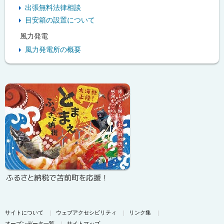
出張無料法律相談
目安箱の設置について
風力発電
風力発電所の概要
ピ
ッ
ク
ア
ッ
プ
ふるさと納税で苫前町を応援！
サイトについて
ウェブアクセシビリティ
リンク集
オープンデータ一覧
サイトマップ