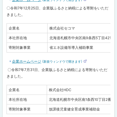
外
部
〇令和7年12月25日、企業版ふるさと納税による寄附をいただ
令
サ
和
イ
きました。
4
ト
年
度
企業名
株式会社セコマ
実
績
本社所在地
北海道札幌市中央区南9条西5丁目421番
令
寄附対象事業
省エネ設備等導入補助事業
和
3
年
度
企業ホームページ
（新規ウィンドウで開きます）
外
実
部
績
〇令和7年7月31日、企業版ふるさと納税による寄附をいただ
サ
イ
きました。
ト
問
合
わ
企業名
株式会社HDC
せ
先
本社所在地
北海道札幌市中央区南1条西10丁目2番地
・
担
当
寄附対象事業
放課後児童健全育成事業補助金
窓