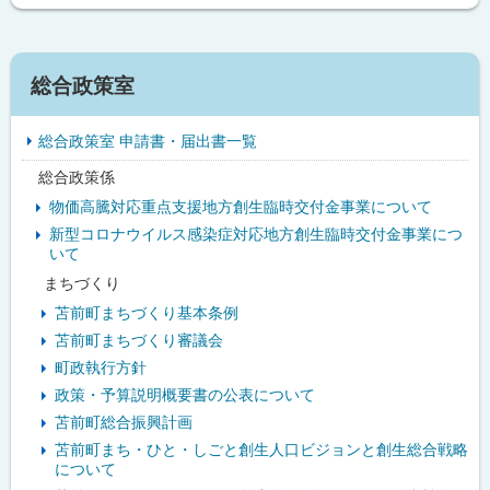
サ
総合政策室
イ
総合政策室 申請書・届出書一覧
ド
総合政策係
・
物価高騰対応重点支援地方創生臨時交付金事業について
メ
新型コロナウイルス感染症対応地方創生臨時交付金事業につ
いて
ニ
まちづくり
ュ
苫前町まちづくり基本条例
苫前町まちづくり審議会
ー
町政執行方針
政策・予算説明概要書の公表について
苫前町総合振興計画
苫前町まち・ひと・しごと創生人口ビジョンと創生総合戦略
について