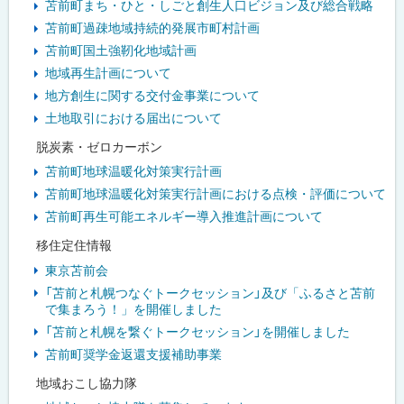
苫前町まち・ひと・しごと創生人口ビジョン及び総合戦略
苫前町過疎地域持続的発展市町村計画
苫前町国土強靭化地域計画
地域再生計画について
地方創生に関する交付金事業について
土地取引における届出について
脱炭素・ゼロカーボン
苫前町地球温暖化対策実行計画
苫前町地球温暖化対策実行計画における点検・評価について
苫前町再生可能エネルギー導入推進計画について
移住定住情報
東京苫前会
「苫前と札幌つなぐトークセッション」及び「ふるさと苫前
で集まろう！」を開催しました
「苫前と札幌を繋ぐトークセッション」を開催しました
苫前町奨学金返還支援補助事業
地域おこし協力隊