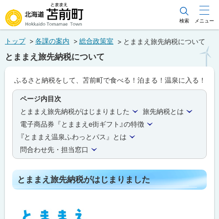
本
文
検索
メニュー
北海道苫前町
へ
トップ
各課の案内
総合政策室
とままえ旅先納税について
メ
Hokkaido Tomamae Town
とままえ旅先納税について
ニ
ュ
ふるさと納税をして、苫前町で食べる！泊まる！温泉に入る！
ー
ページ内目次
へ
とままえ旅先納税がはじまりました
旅先納税とは
電子商品券『とままえe街ギフト』の特徴
『とままえ温泉ふわっとパス』とは
問合わせ先・担当窓口
とままえ旅先納税がはじまりました