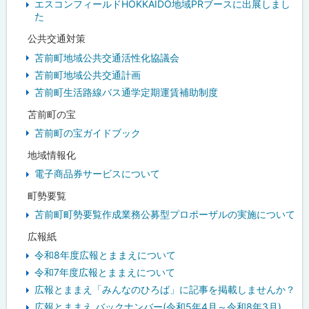
エスコンフィールドHOKKAIDO地域PRブースに出展しまし
た
公共交通対策
苫前町地域公共交通活性化協議会
苫前町地域公共交通計画
苫前町生活路線バス通学定期運賃補助制度
苫前町の宝
苫前町の宝ガイドブック
地域情報化
電子商品券サービスについて
町勢要覧
苫前町町勢要覧作成業務公募型プロポーザルの実施について
広報紙
令和8年度広報とままえについて
令和7年度広報とままえについて
広報とままえ「みんなのひろば」に記事を掲載しませんか？
広報とままえ バックナンバー(令和5年4月～令和8年3月)