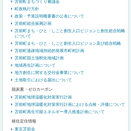
苫前町まちづくり審議会
ー
町政執行方針
政策・予算説明概要書の公表について
苫前町総合振興計画
苫前町まち・ひと・しごと創生人口ビジョンと創生総合戦略
について
苫前町まち・ひと・しごと創生人口ビジョン及び総合戦略
苫前町過疎地域持続的発展市町村計画
苫前町国土強靭化地域計画
地域再生計画について
地方創生に関する交付金事業について
土地取引における届出について
脱炭素・ゼロカーボン
苫前町地球温暖化対策実行計画
苫前町地球温暖化対策実行計画における点検・評価について
苫前町再生可能エネルギー導入推進計画について
移住定住情報
東京苫前会