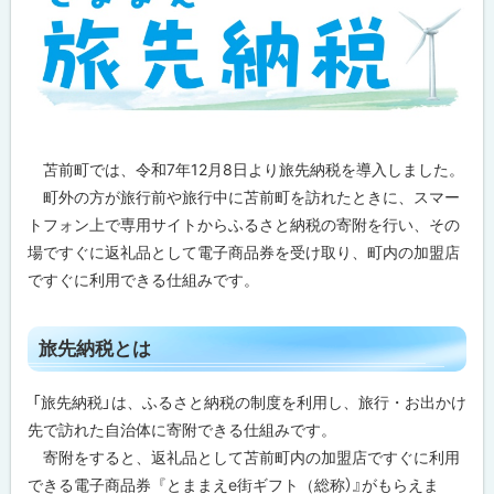
苫前町では、令和7年12月8日より旅先納税を導入しました。
町外の方が旅行前や旅行中に苫前町を訪れたときに、スマー
トフォン上で専用サイトからふるさと納税の寄附を行い、その
場ですぐに返礼品として電子商品券を受け取り、町内の加盟店
ですぐに利用できる仕組みです。
ト
旅先納税とは
ッ
プ
「旅先納税」は、ふるさと納税の制度を利用し、旅行・お出かけ
に
先で訪れた自治体に寄附できる仕組みです。
戻
寄附をすると、返礼品として苫前町内の加盟店ですぐに利用
る
できる電子商品券『とままえe街ギフト（総称）』がもらえま