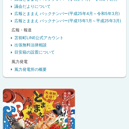
議会だよりについて
広報とままえ バックナンバー(平成25年4月～令和5年3月)
広報とままえ バックナンバー(平成15年1月～平成25年3月)
広報・報道
苫前町LINE公式アカウント
出張無料法律相談
目安箱の設置について
風力発電
風力発電所の概要
ピ
ッ
ク
ア
ッ