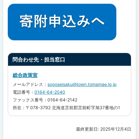
ト
問合わせ先・担当窓口
ッ
プ
総合政策室
に
メールアドレス：
sogoseisaku@town.tomamae.lg.jp
戻
電話番号：
0164-64-2040
る
ファックス番号：0164-64-2142
所在：〒078-3792 北海道苫前郡苫前町字旭37番地の1
最終更新日:
2025年12月4日
ト
ッ