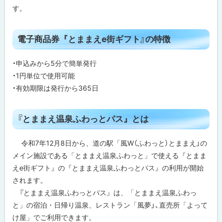
す。
ト
電子商品券『とままえe街ギフト』の特徴
ッ
プ
・申込みから5分で簡単発行
に
・1円単位で使用可能
戻
・有効期限は発行から365日
る
ト
『とままえ温泉ふわっとパス』とは
ッ
プ
令和7年12月8日から、道の駅「風W（ふわっと）とままえ」の
に
メイン施設である「とままえ温泉ふわっと」で使える『とまま
戻
えe街ギフト』の『とままえ温泉ふわっとパス』の利用が開始
る
されます。
『とままえ温泉ふわっとパス』は、「とままえ温泉ふわっ
と」の宿泊・日帰り温泉、レストラン「風夢」、直売所「よって
け屋」でご利用できます。