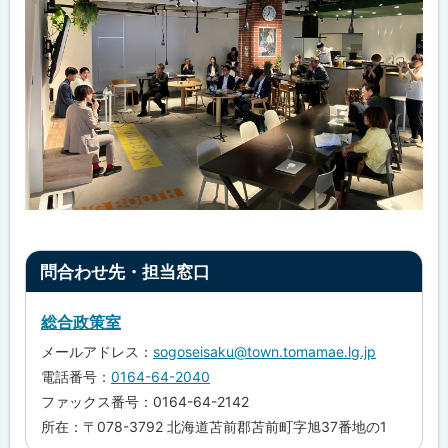
ト
問合わせ先・担当窓口
ッ
プ
総合政策室
に
メールアドレス：
sogoseisaku@town.tomamae.lg.jp
戻
電話番号：
0164-64-2040
る
ファックス番号：0164-64-2142
所在：〒078-3792 北海道苫前郡苫前町字旭37番地の1