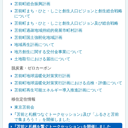
苫前町総合振興計画
苫前町まち・ひと・しごと創生人口ビジョンと創生総合戦略
について
苫前町まち・ひと・しごと創生人口ビジョン及び総合戦略
苫前町過疎地域持続的発展市町村計画
苫前町国土強靭化地域計画
地域再生計画について
地方創生に関する交付金事業について
土地取引における届出について
脱炭素・ゼロカーボン
苫前町地球温暖化対策実行計画
苫前町地球温暖化対策実行計画における点検・評価について
苫前町再生可能エネルギー導入推進計画について
移住定住情報
東京苫前会
「苫前と札幌つなぐトークセッション」及び「ふるさと苫前
で集まろう！」を開催しました
「苫前と札幌を繋ぐトークセッション」を開催しました