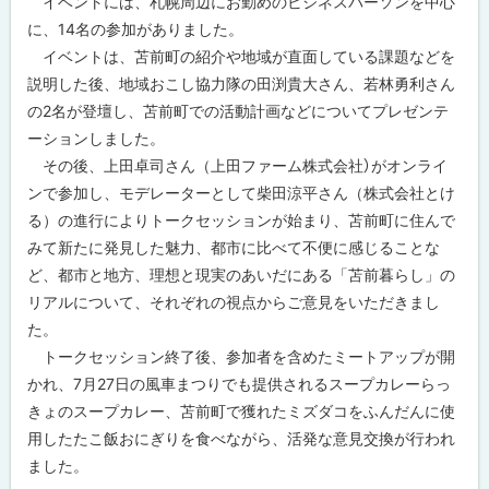
イベントには、札幌周辺にお勤めのビジネスパーソンを中心
に、14名の参加がありました。
イベントは、苫前町の紹介や地域が直面している課題などを
説明した後、地域おこし協力隊の田渕貴大さん、若林勇利さん
の2名が登壇し、苫前町での活動計画などについてプレゼンテ
ーションしました。
その後、上田卓司さん（上田ファーム株式会社）がオンライ
ンで参加し、モデレーターとして柴田涼平さん（株式会社とけ
る）の進行によりトークセッションが始まり、苫前町に住んで
みて新たに発見した魅力、都市に比べて不便に感じることな
ど、都市と地方、理想と現実のあいだにある「苫前暮らし」の
リアルについて、それぞれの視点からご意見をいただきまし
た。
トークセッション終了後、参加者を含めたミートアップが開
かれ、7月27日の風車まつりでも提供されるスープカレーらっ
きょのスープカレー、苫前町で獲れたミズダコをふんだんに使
用したたこ飯おにぎりを食べながら、活発な意見交換が行われ
ました。