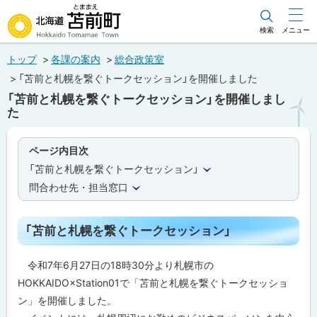
本
文
検索
メニュー
北海道苫前町
へ
トップ
各課の案内
総合政策室
メ
Hokkaido Tomamae Town
「苫前と札幌を繋ぐトークセッション」を開催しました
ニ
「苫前と札幌を繋ぐトークセッション」を開催しまし
ュ
た
ー
へ
ページ内目次
「苫前と札幌を繋ぐトークセッション」
問合わせ先・担当窓口
「苫前と札幌を繋ぐトークセッション」
令和7年6月27日の18時30分より札幌市の
HOKKAIDO×Station01で「苫前と札幌を繋ぐトークセッショ
ン」を開催しました。