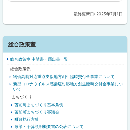
最終更新日:
2025年7月1日
ト
ッ
プ
に
サ
戻
総合政策室
イ
る
総合政策室 申請書・届出書一覧
ド
総合政策係
・
物価高騰対応重点支援地方創生臨時交付金事業について
メ
新型コロナウイルス感染症対応地方創生臨時交付金事業につ
いて
ニ
まちづくり
ュ
苫前町まちづくり基本条例
苫前町まちづくり審議会
ー
町政執行方針
政策・予算説明概要書の公表について