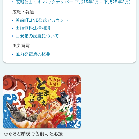
広報とままえ バックナンバー(平成15年1月～平成25年3月)
広報・報道
苫前町LINE公式アカウント
出張無料法律相談
目安箱の設置について
風力発電
風力発電所の概要
ピ
ッ
ク
ア
ッ
プ
ふるさと納税で苫前町を応援！