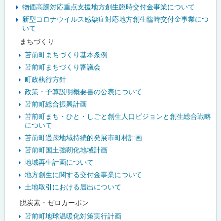
物価高騰対応重点支援地方創生臨時交付金事業について
メ
新型コロナウイルス感染症対応地方創生臨時交付金事業につ
いて
ニ
まちづくり
ュ
苫前町まちづくり基本条例
苫前町まちづくり審議会
ー
町政執行方針
政策・予算説明概要書の公表について
苫前町総合振興計画
苫前町まち・ひと・しごと創生人口ビジョンと創生総合戦略
について
苫前町過疎地域持続的発展市町村計画
苫前町国土強靭化地域計画
地域再生計画について
地方創生に関する交付金事業について
土地取引における届出について
脱炭素・ゼロカーボン
苫前町地球温暖化対策実行計画