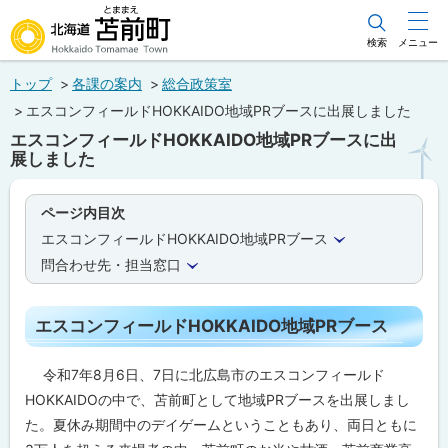
本
文
検索
メニュー
北海道苫前町
へ
トップ
各課の案内
総合政策室
メ
Hokkaido Tomamae Town
エスコンフィールドHOKKAIDO地域PRブースに出展しました
ニ
エスコンフィールドHOKKAIDO地域PRブースに出
ュ
展しました
ー
へ
ページ内目次
エスコンフィールドHOKKAIDO地域PRブース
問合わせ先・担当窓口
エスコンフィールドHOKKAIDO地域PRブース
令和7年8月6日、7日に北広島市のエスコンフィールド
HOKKAIDOの中で、苫前町として地域PRブースを出展しまし
た。夏休み期間中のデイゲームということもあり、両日ともに