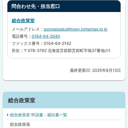
ト
問合わせ先・担当窓口
ッ
プ
総合政策室
に
メールアドレス：
sogoseisaku@town.tomamae.lg.jp
戻
電話番号：
0164-64-2040
る
ファックス番号：0164-64-2142
所在：〒078-3792 北海道苫前郡苫前町字旭37番地の1
最終更新日:
2025年8月12日
ト
ッ
プ
に
サ
戻
総合政策室
イ
る
総合政策室 申請書・届出書一覧
ド
総合政策係
・